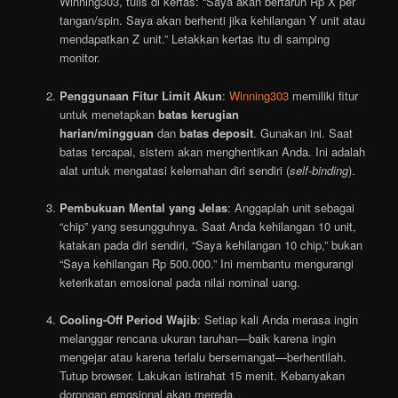
Winning303, tulis di kertas: “Saya akan bertaruh Rp X per
tangan/spin. Saya akan berhenti jika kehilangan Y unit atau
mendapatkan Z unit.” Letakkan kertas itu di samping
monitor.
Penggunaan Fitur Limit Akun
:
Winning303
memiliki fitur
untuk menetapkan
batas kerugian
harian/mingguan
dan
batas deposit
. Gunakan ini. Saat
batas tercapai, sistem akan menghentikan Anda. Ini adalah
alat untuk mengatasi kelemahan diri sendiri (
self-binding
).
Pembukuan Mental yang Jelas
: Anggaplah unit sebagai
“chip” yang sesungguhnya. Saat Anda kehilangan 10 unit,
katakan pada diri sendiri, “Saya kehilangan 10 chip,” bukan
“Saya kehilangan Rp 500.000.” Ini membantu mengurangi
keterikatan emosional pada nilai nominal uang.
Cooling-Off Period Wajib
: Setiap kali Anda merasa ingin
melanggar rencana ukuran taruhan—baik karena ingin
mengejar atau karena terlalu bersemangat—berhentilah.
Tutup browser. Lakukan istirahat 15 menit. Kebanyakan
dorongan emosional akan mereda.