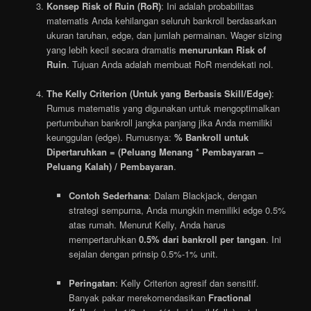
Konsep Risk of Ruin (RoR)
: Ini adalah probabilitas
matematis Anda kehilangan seluruh bankroll berdasarkan
ukuran taruhan, edge, dan jumlah permainan. Wager sizing
yang lebih kecil secara dramatis
menurunkan Risk of
Ruin
. Tujuan Anda adalah membuat RoR mendekati nol.
The Kelly Criterion (Untuk yang Berbasis Skill/Edge)
:
Rumus matematis yang digunakan untuk mengoptimalkan
pertumbuhan bankroll jangka panjang jika Anda memiliki
keunggulan (edge). Rumusnya:
% Bankroll untuk
Dipertaruhkan = (Peluang Menang * Pembayaran –
Peluang Kalah) / Pembayaran
.
Contoh Sederhana
: Dalam Blackjack, dengan
strategi sempurna, Anda mungkin memiliki edge 0.5%
atas rumah. Menurut Kelly, Anda harus
mempertaruhkan
0.5% dari bankroll per tangan
. Ini
sejalan dengan prinsip 0.5%-1% unit.
Peringatan
: Kelly Criterion agresif dan sensitif.
Banyak pakar merekomendasikan
Fractional