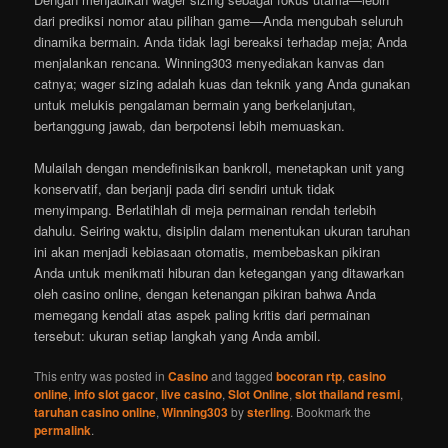
dari prediksi nomor atau pilihan game—Anda mengubah seluruh
dinamika bermain. Anda tidak lagi bereaksi terhadap meja; Anda
menjalankan rencana. Winning303 menyediakan kanvas dan
catnya; wager sizing adalah kuas dan teknik yang Anda gunakan
untuk melukis pengalaman bermain yang berkelanjutan,
bertanggung jawab, dan berpotensi lebih memuaskan.
Mulailah dengan mendefinisikan bankroll, menetapkan unit yang
konservatif, dan berjanji pada diri sendiri untuk tidak
menyimpang. Berlatihlah di meja permainan rendah terlebih
dahulu. Seiring waktu, disiplin dalam menentukan ukuran taruhan
ini akan menjadi kebiasaan otomatis, membebaskan pikiran
Anda untuk menikmati hiburan dan ketegangan yang ditawarkan
oleh casino online, dengan ketenangan pikiran bahwa Anda
memegang kendali atas aspek paling kritis dari permainan
tersebut: ukuran setiap langkah yang Anda ambil.
This entry was posted in
Casino
and tagged
bocoran rtp
,
casino
online
,
info slot gacor
,
live casino
,
Slot Online
,
slot thailand resmi
,
taruhan casino online
,
Winning303
by
sterling
. Bookmark the
permalink
.