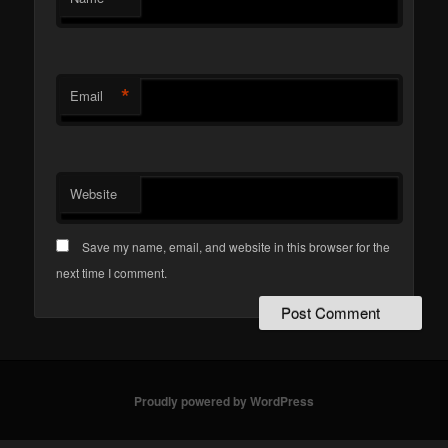
*
Email
Website
Save my name, email, and website in this browser for the
next time I comment.
Proudly powered by WordPress