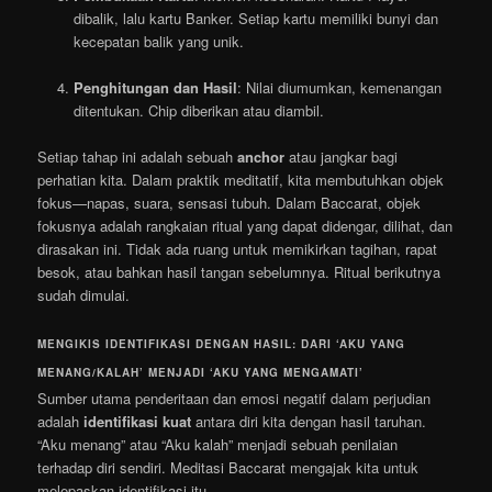
dibalik, lalu kartu Banker. Setiap kartu memiliki bunyi dan
kecepatan balik yang unik.
Penghitungan dan Hasil
: Nilai diumumkan, kemenangan
ditentukan. Chip diberikan atau diambil.
Setiap tahap ini adalah sebuah
anchor
atau jangkar bagi
perhatian kita. Dalam praktik meditatif, kita membutuhkan objek
fokus—napas, suara, sensasi tubuh. Dalam Baccarat, objek
fokusnya adalah rangkaian ritual yang dapat didengar, dilihat, dan
dirasakan ini. Tidak ada ruang untuk memikirkan tagihan, rapat
besok, atau bahkan hasil tangan sebelumnya. Ritual berikutnya
sudah dimulai.
MENGIKIS IDENTIFIKASI DENGAN HASIL: DARI ‘AKU YANG
MENANG/KALAH’ MENJADI ‘AKU YANG MENGAMATI’
Sumber utama penderitaan dan emosi negatif dalam perjudian
adalah
identifikasi kuat
antara diri kita dengan hasil taruhan.
“Aku menang” atau “Aku kalah” menjadi sebuah penilaian
terhadap diri sendiri. Meditasi Baccarat mengajak kita untuk
melepaskan identifikasi itu.