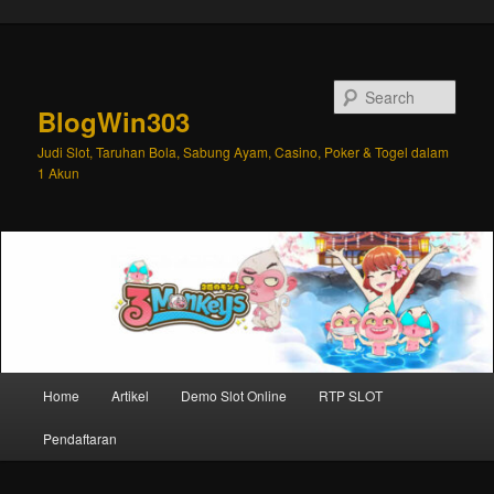
Skip to primary content
Search
BlogWin303
Judi Slot, Taruhan Bola, Sabung Ayam, Casino, Poker & Togel dalam
1 Akun
Main
Home
Artikel
Demo Slot Online
RTP SLOT
menu
Pendaftaran