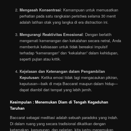
Mengasah Konsentrasi
: Kemampuan untuk memusatkan
perhatian pada satu rangkaian peristiwa selama 30 menit
adalah latihan otak yang langka di era distraction ini.
Mengurangi Reaktivitas Emosional
: Dengan berlatih
mengamati kemenangan dan kekalahan secara netral, Anda
membentuk kebiasaan untuk tidak bereaksi impulsif
terhadap “kemenangan” dan “kekalahan” dalam kehidupan,
seperti pujian atau kritik.
Kejelasan dan Ketenangan dalam Pengambilan
Keputusan
: Ketika emosi tidak lagi mengacaukan pikiran,
keputusan—baik di meja Baccarat maupun dalam hidup—
dapat diambil dari tempat yang lebih jernih.
Kesimpulan : Menemukan Diam di Tengah Kegaduhan
Taruhan
Baccarat sebagai meditasi adalah sebuah paradoks yang indah.
Di dalam ruang yang secara tradisional dikaitkan dengan
ketamakan, kegugupan, dan pelarian, kita justru menemukan