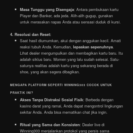
Masa Tunggu yang Disengaja
: Antara pembukaan kartu
Player dan Banker, ada jeda. Alih-alih gugup, gunakan
untuk merasakan napas Anda atau sensasi duduk di kursi.
4. Resolusi dan Reset:
Saat hasil diumumkan, akui dengan anggukan kecil. Amati
reaksi tubuh Anda. Kemudian,
lepaskan sepenuhnya
.
Lihat dealer mengumpulkan dan membagikan kartu baru. Itu
adalah siklus baru. Momen yang lalu sudah selesai. Satu-
satunya realitas adalah kartu yang sekarang berada di
shoe, yang akan segera dibagikan.
MENGAPA PLATFORM SEPERTI WINNING303 COCOK UNTUK
PRAKTIK INI?
Akses Tanpa Distraksi Sosial Fisik
: Berbeda dengan
kasino darat yang ramai, Anda dapat mengontrol lingkungan
sekitar Anda. Anda bisa mematikan chat jika ingin.
Ritual yang Sama dan Konsisten
: Dealer live di
Winning303 menjalankan protokol yang persis sama