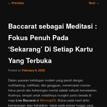
Post
←
Previous
Next
→
navigation
Baccarat sebagai Meditasi :
Fokus Penuh Pada
‘Sekarang’ Di Setiap Kartu
Yang Terbuka
Posted on
February 6, 2026
Dalam pusaran kehidupan modern yang penuh dengan
multitasking, notifikasi, dan gangguan, menemukan momen
fokus penuh dan keheningan mental adalah sebuah kemewahan.
Anehnya, tempat untuk melatihnya mungkin justru berada di
meja
Live Baccarat
di
Winning303
. Bukan pada hasil akhir
kemenangan atau kekalahan, tetapi pada proses tunggu yang