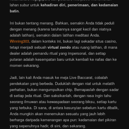
lahan subur untuk
kehadiran diri, penerimaan, dan kedamaian
batin
.
Ini bukan tentang menang. Bahkan, semakin Anda tidak peduli
dengan menang (karena taruhannya sangat kecil dan niatnya
adalah latihan), semakin dalam latihan meditasi Anda.
Winning303
, dalam konteks ini, bukan lagi sekadar situs casino,
tetapi menjadi sebuah
virtual zendo
atau ruang latihan, di mana
dealer adalah pemandu ritual yang impersonal, dan setiap
putaran adalah kesempatan baru untuk kembali ke nafas dan ke
momen sekarang.
Jadi, lain kali Anda masuk ke meja Live Baccarat, cobalah
pendekatan yang berbeda. Duduklah dengan niat untuk melatih
perhatian, bukan mengumpulkan chip. Bernapaslah dengan sadar
di setiap jeda ritual. Dan saksikanlah, dengan rasa ingin tahu
seorang ilmuwan atau kewaspadaan seorang biksu, setiap kartu
yang terbuka. Di sana, di antara kesunyian sebelum kartu dibalik,
Anda mungkin akan menemukan sesuatu yang jauh lebih
berharga daripada kemenangan apa pun: kedamaian dari pikiran
yang sepenuhnya hadir, di sini, dan sekarang.