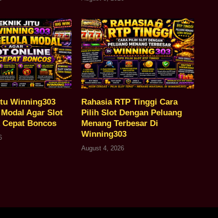
itu Winning303
Rahasia RTP Tinggi Cara
 Modal Agar Slot
Pilih Slot Dengan Peluang
k Cepat Boncos
Menang Terbesar Di
Winning303
6
August 4, 2026