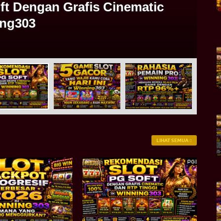
t Dengan Grafis Cinematic
5
ing303
C
Aug
LIHAT SEMUA