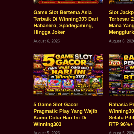
Game Slot Bertema Asia
Slot Jackp
Terbaik Di Winning303 Dari
Terbesar 
Habanero, Spadegaming,
Mana Yang
Hingga Joker
Menggiur
August 6, 2026
August 6, 202
5 Game Slot Gacor
Rahasia P
Pragmatic Play Yang Wajib
Winning30
Kamu Coba Hari Ini Di
Selalu Pi
Winning303
RTP 96%+
August 5, 2026
August 5, 202