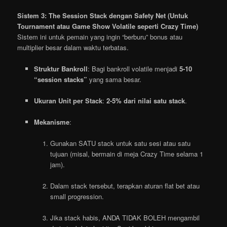
Sistem 3: The Session Stack dengan Safety Net (Untuk
Tournament atau Game Show Volatile seperti Crazy Time)
Sistem ini untuk pemain yang ingin “berburu” bonus atau
multiplier besar dalam waktu terbatas.
Struktur Bankroll
: Bagi bankroll volatile menjadi
5-10
“session stacks”
yang sama besar.
Ukuran Unit per Stack
:
2-5% dari nilai satu stack
.
Mekanisme
:
Gunakan SATU stack untuk satu sesi atau satu
tujuan (misal, bermain di meja Crazy Time selama 1
jam).
Dalam stack tersebut, terapkan aturan flat bet atau
small progression.
Jika stack habis, ANDA TIDAK BOLEH mengambil