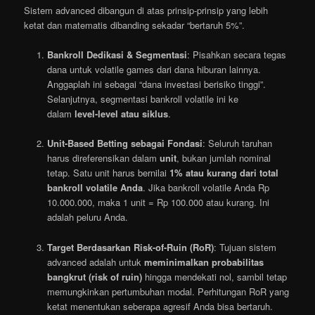
Sistem advanced dibangun di atas prinsip-prinsip yang lebih
ketat dan matematis dibanding sekadar “bertaruh 5%”.
Bankroll Dedikasi & Segmentasi
: Pisahkan secara tegas
dana untuk volatile games dari dana hiburan lainnya.
Anggaplah ini sebagai “dana investasi berisiko tinggi”.
Selanjutnya, segmentasi bankroll volatile ini ke
dalam
level-level atau siklus
.
Unit-Based Betting sebagai Fondasi
: Seluruh taruhan
harus direferensikan dalam
unit
, bukan jumlah nominal
tetap. Satu unit harus bernilai
1% atau kurang dari total
bankroll volatile Anda
. Jika bankroll volatile Anda Rp
10.000.000, maka 1 unit = Rp 100.000 atau kurang. Ini
adalah peluru Anda.
Target Berdasarkan Risk-of-Ruin (RoR)
: Tujuan sistem
advanced adalah untuk
meminimalkan probabilitas
bangkrut (risk of ruin)
hingga mendekati nol, sambil tetap
memungkinkan pertumbuhan modal. Perhitungan RoR yang
ketat menentukan seberapa agresif Anda bisa bertaruh.