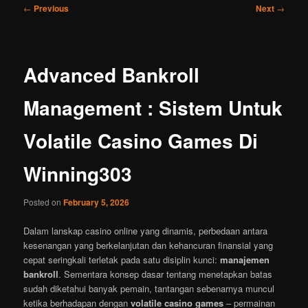
Post
←
Previous
Next
→
navigation
Advanced Bankroll
Management : Sistem Untuk
Volatile Casino Games Di
Winning303
Posted on
February 5, 2026
Dalam lanskap casino online yang dinamis, perbedaan antara
kesenangan yang berkelanjutan dan kehancuran finansial yang
cepat seringkali terletak pada satu disiplin kunci:
manajemen
bankroll
. Sementara konsep dasar tentang menetapkan batas
sudah diketahui banyak pemain, tantangan sebenarnya muncul
ketika berhadapan dengan
volatile casino games
– permainan