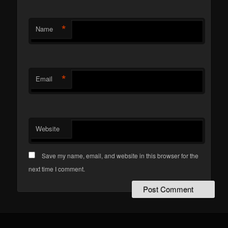
*
Name
*
Email
Website
Save my name, email, and website in this browser for the
next time I comment.