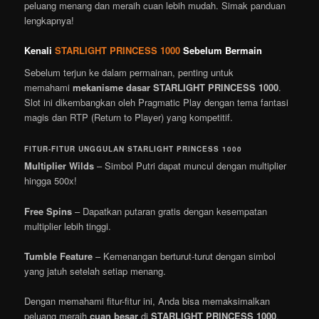
peluang menang dan meraih cuan lebih mudah. Simak panduan
lengkapnya!
Kenali
STARLIGHT PRINCESS 1000
Sebelum Bermain
Sebelum terjun ke dalam permainan, penting untuk
memahami
mekanisme dasar STARLIGHT PRINCESS 1000
.
Slot ini dikembangkan oleh Pragmatic Play dengan tema fantasi
magis dan RTP (Return to Player) yang kompetitif.
FITUR-FITUR UNGGULAN STARLIGHT PRINCESS 1000
Multiplier Wilds
– Simbol Putri dapat muncul dengan multiplier
hingga 500x!
Free Spins
– Dapatkan putaran gratis dengan kesempatan
multiplier lebih tinggi.
Tumble Feature
– Kemenangan berturut-turut dengan simbol
yang jatuh setelah setiap menang.
Dengan memahami fitur-fitur ini, Anda bisa memaksimalkan
peluang meraih
cuan besar
di
STARLIGHT PRINCESS 1000
.