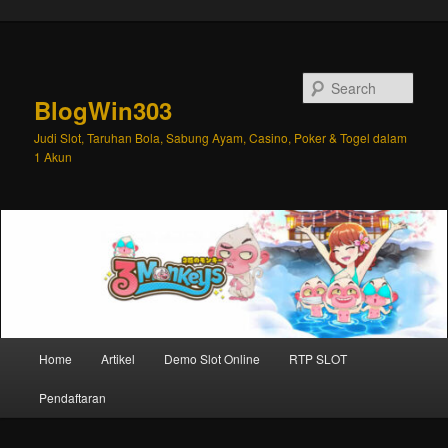
Skip to primary content
Search
BlogWin303
Judi Slot, Taruhan Bola, Sabung Ayam, Casino, Poker & Togel dalam
1 Akun
Main
Home
Artikel
Demo Slot Online
RTP SLOT
menu
Pendaftaran