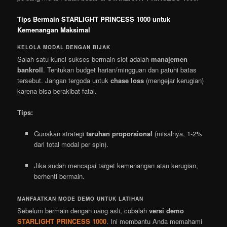
Tips Bermain STARLIGHT PRINCESS 1000 untuk
Kemenangan Maksimal
KELOLA MODAL DENGAN BIJAK
Salah satu kunci sukses bermain slot adalah
manajemen
bankroll
. Tentukan budget harian/mingguan dan patuhi batas
tersebut. Jangan tergoda untuk
chase loss
(mengejar kerugian)
karena bisa berakibat fatal.
Tips:
Gunakan strategi
taruhan proporsional
(misalnya, 1-2%
dari total modal per spin).
Jika sudah mencapai target kemenangan atau kerugian,
berhenti bermain.
MANFAATKAN MODE DEMO UNTUK LATIHAN
Sebelum bermain dengan uang asli, cobalah
versi demo
STARLIGHT PRINCESS 1000
. Ini membantu Anda memahami