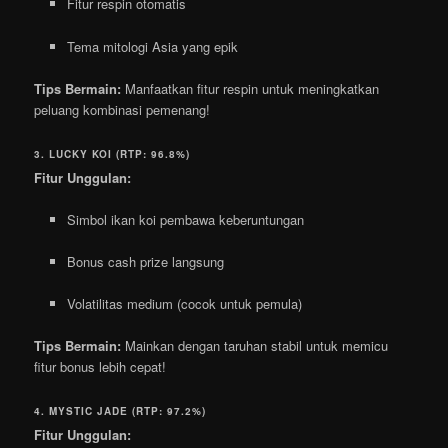
Fitur respin otomatis
Tema mitologi Asia yang epik
Tips Bermain:
Manfaatkan fitur respin untuk meningkatkan
peluang kombinasi pemenang!
3. LUCKY KOI (RTP: 96.8%)
Fitur Unggulan:
Simbol ikan koi pembawa keberuntungan
Bonus cash prize langsung
Volatilitas medium (cocok untuk pemula)
Tips Bermain:
Mainkan dengan taruhan stabil untuk memicu
fitur bonus lebih cepat!
4. MYSTIC JADE (RTP: 97.2%)
Fitur Unggulan: