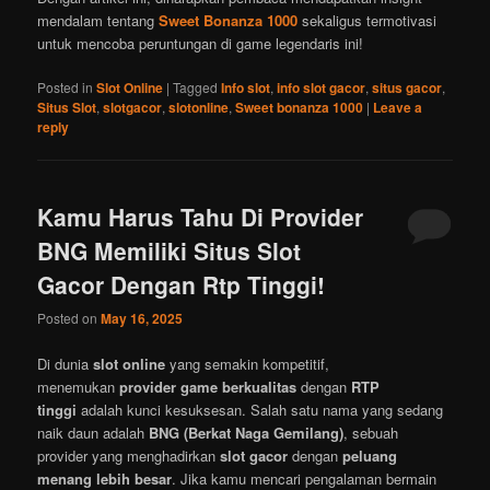
mendalam tentang
Sweet Bonanza 1000
sekaligus termotivasi
untuk mencoba peruntungan di game legendaris ini!
Posted in
Slot Online
|
Tagged
Info slot
,
info slot gacor
,
situs gacor
,
Situs Slot
,
slotgacor
,
slotonline
,
Sweet bonanza 1000
|
Leave a
reply
Kamu Harus Tahu Di Provider
BNG Memiliki Situs Slot
Gacor Dengan Rtp Tinggi!
Posted on
May 16, 2025
Di dunia
slot online
yang semakin kompetitif,
menemukan
provider game berkualitas
dengan
RTP
tinggi
adalah kunci kesuksesan. Salah satu nama yang sedang
naik daun adalah
BNG (Berkat Naga Gemilang)
, sebuah
provider yang menghadirkan
slot gacor
dengan
peluang
menang lebih besar
. Jika kamu mencari pengalaman bermain