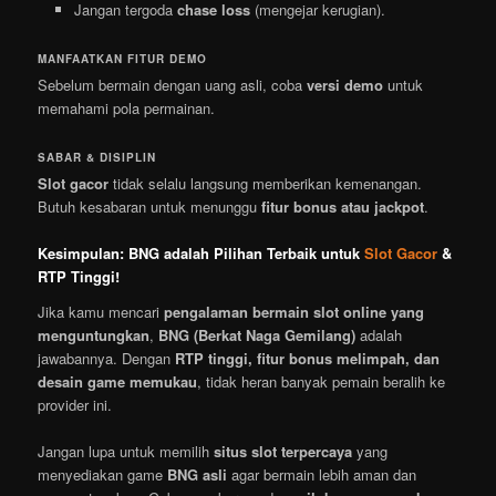
Jangan tergoda
chase loss
(mengejar kerugian).
MANFAATKAN FITUR DEMO
Sebelum bermain dengan uang asli, coba
versi demo
untuk
memahami pola permainan.
SABAR & DISIPLIN
Slot gacor
tidak selalu langsung memberikan kemenangan.
Butuh kesabaran untuk menunggu
fitur bonus atau jackpot
.
Kesimpulan: BNG adalah Pilihan Terbaik untuk
Slot Gacor
&
RTP Tinggi!
Jika kamu mencari
pengalaman bermain slot online yang
menguntungkan
,
BNG (Berkat Naga Gemilang)
adalah
jawabannya. Dengan
RTP tinggi, fitur bonus melimpah, dan
desain game memukau
, tidak heran banyak pemain beralih ke
provider ini.
Jangan lupa untuk memilih
situs slot terpercaya
yang
menyediakan game
BNG asli
agar bermain lebih aman dan