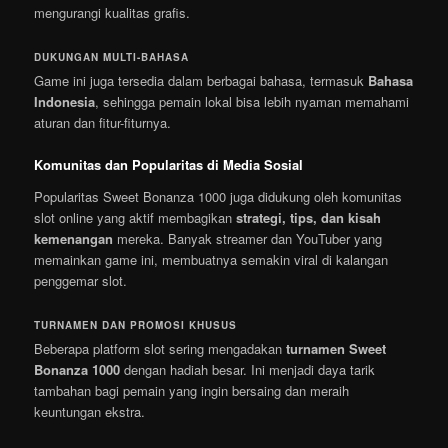
mengurangi kualitas grafis.
DUKUNGAN MULTI-BAHASA
Game ini juga tersedia dalam berbagai bahasa, termasuk
Bahasa
Indonesia
, sehingga pemain lokal bisa lebih nyaman memahami
aturan dan fitur-fiturnya.
Komunitas dan Popularitas di Media Sosial
Popularitas Sweet Bonanza 1000 juga didukung oleh komunitas
slot online yang aktif membagikan
strategi, tips, dan kisah
kemenangan
mereka. Banyak streamer dan YouTuber yang
memainkan game ini, membuatnya semakin viral di kalangan
penggemar slot.
TURNAMEN DAN PROMOSI KHUSUS
Beberapa platform slot sering mengadakan
turnamen Sweet
Bonanza 1000
dengan hadiah besar. Ini menjadi daya tarik
tambahan bagi pemain yang ingin bersaing dan meraih
keuntungan ekstra.