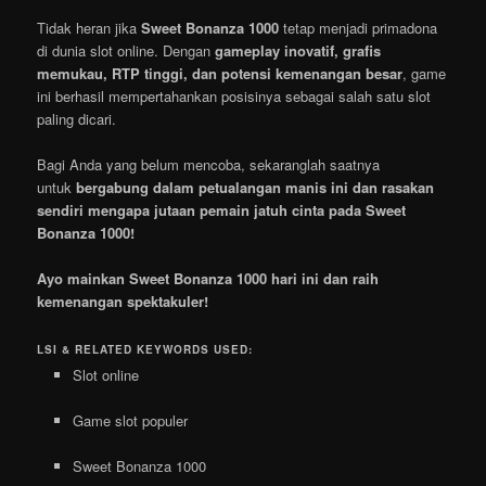
Tidak heran jika
Sweet Bonanza 1000
tetap menjadi primadona
di dunia slot online. Dengan
gameplay inovatif, grafis
memukau, RTP tinggi, dan potensi kemenangan besar
, game
ini berhasil mempertahankan posisinya sebagai salah satu slot
paling dicari.
Bagi Anda yang belum mencoba, sekaranglah saatnya
untuk
bergabung dalam petualangan manis ini dan rasakan
sendiri mengapa jutaan pemain jatuh cinta pada Sweet
Bonanza 1000!
Ayo mainkan Sweet Bonanza 1000 hari ini dan raih
kemenangan spektakuler!
LSI & RELATED KEYWORDS USED:
Slot online
Game slot populer
Sweet Bonanza 1000