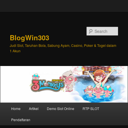
Skip to primary content
Skip to secondary content
Search
BlogWin303
Judi Slot, Taruhan Bola, Sabung Ayam, Casino, Poker & Togel dalam
1 Akun
Main
Home
Artikel
Demo Slot Online
RTP SLOT
menu
Pendaftaran