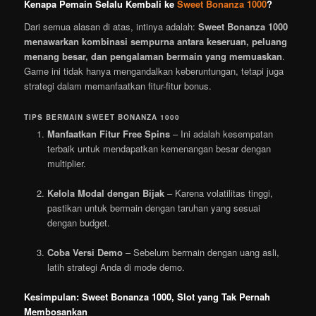
Kenapa Pemain Selalu Kembali ke
Sweet Bonanza 1000
?
Dari semua alasan di atas, intinya adalah:
Sweet Bonanza 1000
menawarkan kombinasi sempurna antara keseruan, peluang
menang besar, dan pengalaman bermain yang memuaskan
.
Game ini tidak hanya mengandalkan keberuntungan, tetapi juga
strategi dalam memanfaatkan fitur-fitur bonus.
TIPS BERMAIN SWEET BONANZA 1000
Manfaatkan Fitur Free Spins
– Ini adalah kesempatan
terbaik untuk mendapatkan kemenangan besar dengan
multiplier.
Kelola Modal dengan Bijak
– Karena volatilitas tinggi,
pastikan untuk bermain dengan taruhan yang sesuai
dengan budget.
Coba Versi Demo
– Sebelum bermain dengan uang asli,
latih strategi Anda di mode demo.
Kesimpulan: Sweet Bonanza 1000, Slot yang Tak Pernah
Membosankan