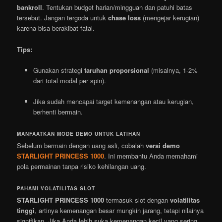
bankroll
. Tentukan budget harian/mingguan dan patuhi batas
tersebut. Jangan tergoda untuk
chase loss
(mengejar kerugian)
karena bisa berakibat fatal.
Tips:
Gunakan strategi
taruhan proporsional
(misalnya, 1-2%
dari total modal per spin).
Jika sudah mencapai target kemenangan atau kerugian,
berhenti bermain.
MANFAATKAN MODE DEMO UNTUK LATIHAN
Sebelum bermain dengan uang asli, cobalah
versi demo
STARLIGHT PRINCESS 1000
. Ini membantu Anda memahami
pola permainan tanpa risiko kehilangan uang.
PAHAMI VOLATILITAS SLOT
STARLIGHT PRINCESS 1000
termasuk slot dengan
volatilitas
tinggi
, artinya kemenangan besar mungkin jarang, tetapi nilainya
signifikan. Jika Anda lebih suka kemenangan kecil yang sering,