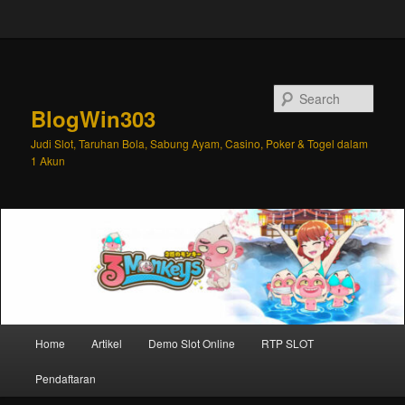
Skip to primary content
Skip to secondary content
Search
BlogWin303
Judi Slot, Taruhan Bola, Sabung Ayam, Casino, Poker & Togel dalam
1 Akun
Main
Home
Artikel
Demo Slot Online
RTP SLOT
menu
Pendaftaran