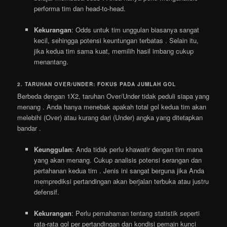
performa tim dan head-to-head.
Kekurangan
: Odds untuk tim unggulan biasanya sangat
kecil, sehingga potensi keuntungan terbatas
. Selain itu,
jika kedua tim sama kuat, memilih hasil imbang cukup
menantang.
2. TARUHAN OVER/UNDER: FOKUS PADA JUMLAH GOL
Berbeda dengan 1X2, taruhan Over/Under tidak peduli siapa yang
menang
. Anda hanya menebak apakah total gol kedua tim akan
melebihi (Over) atau kurang dari (Under) angka yang ditetapkan
bandar
.
Keunggulan
: Anda tidak perlu khawatir dengan tim mana
yang akan menang. Cukup analisis potensi serangan dan
pertahanan kedua tim
. Jenis ini sangat berguna jika Anda
memprediksi pertandingan akan berjalan terbuka atau justru
defensif.
Kekurangan
: Perlu pemahaman tentang statistik seperti
rata-rata gol per pertandingan dan kondisi pemain kunci