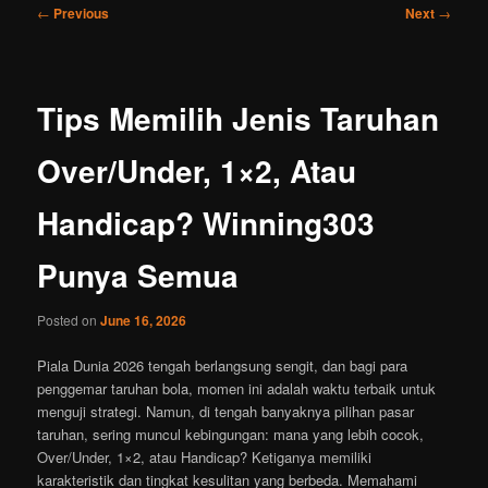
Post
←
Previous
Next
→
navigation
Tips Memilih Jenis Taruhan
Over/Under, 1×2, Atau
Handicap? Winning303
Punya Semua
Posted on
June 16, 2026
Piala Dunia 2026 tengah berlangsung sengit, dan bagi para
penggemar taruhan bola, momen ini adalah waktu terbaik untuk
menguji strategi. Namun, di tengah banyaknya pilihan pasar
taruhan, sering muncul kebingungan: mana yang lebih cocok,
Over/Under, 1×2, atau Handicap? Ketiganya memiliki
karakteristik dan tingkat kesulitan yang berbeda. Memahami