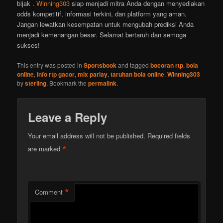
bijak
.
Winning303
siap menjadi mitra Anda dengan menyediakan
odds kompetitif, informasi terkini, dan platform yang aman.
Jangan lewatkan kesempatan untuk mengubah prediksi Anda
menjadi kemenangan besar. Selamat bertaruh dan semoga
sukses!
This entry was posted in
Sportsbook
and tagged
bocoran rtp
,
bola
online
,
info rtp gacor
,
mix parlay
,
taruhan bola online
,
Winning303
by
sterling
. Bookmark the
permalink
.
Leave a Reply
Your email address will not be published.
Required fields
*
are marked
*
Comment