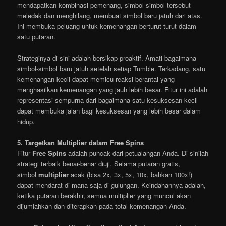
mendapatkan kombinasi pemenang, simbol-simbol tersebut
meledak dan menghilang, membuat simbol baru jatuh dari atas.
Ini membuka peluang untuk kemenangan berturut-turut dalam
satu putaran.
Strateginya di sini adalah bersikap proaktif. Amati bagaimana
simbol-simbol baru jatuh setelah setiap Tumble. Terkadang, satu
kemenangan kecil dapat memicu reaksi berantai yang
menghasilkan kemenangan yang jauh lebih besar. Fitur ini adalah
representasi sempurna dari bagaimana satu kesuksesan kecil
dapat membuka jalan bagi kesuksesan yang lebih besar dalam
hidup.
5. Targetkan Multiplier dalam Free Spins
Fitur
Free Spins
adalah puncak dari petualangan Anda. Di sinilah
strategi terbaik benar-benar diuji. Selama putaran gratis,
simbol
multiplier
acak (bisa 2x, 3x, 5x, 10x, bahkan 100x!)
dapat mendarat di mana saja di gulungan. Keindahannya adalah,
ketika putaran berakhir, semua multiplier yang muncul akan
dijumlahkan dan diterapkan pada total kemenangan Anda.