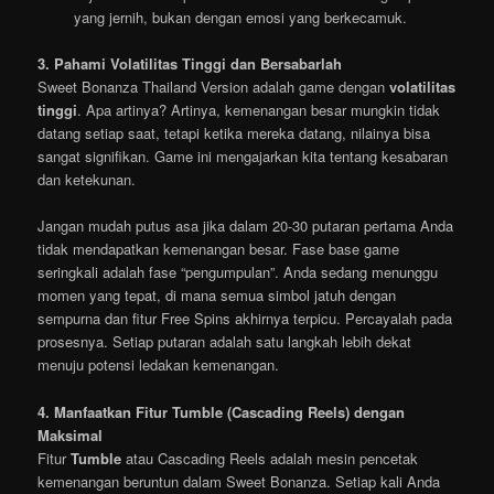
yang jernih, bukan dengan emosi yang berkecamuk.
3. Pahami Volatilitas Tinggi dan Bersabarlah
Sweet Bonanza Thailand Version adalah game dengan
volatilitas
tinggi
. Apa artinya? Artinya, kemenangan besar mungkin tidak
datang setiap saat, tetapi ketika mereka datang, nilainya bisa
sangat signifikan. Game ini mengajarkan kita tentang kesabaran
dan ketekunan.
Jangan mudah putus asa jika dalam 20-30 putaran pertama Anda
tidak mendapatkan kemenangan besar. Fase base game
seringkali adalah fase “pengumpulan”. Anda sedang menunggu
momen yang tepat, di mana semua simbol jatuh dengan
sempurna dan fitur Free Spins akhirnya terpicu. Percayalah pada
prosesnya. Setiap putaran adalah satu langkah lebih dekat
menuju potensi ledakan kemenangan.
4. Manfaatkan Fitur Tumble (Cascading Reels) dengan
Maksimal
Fitur
Tumble
atau Cascading Reels adalah mesin pencetak
kemenangan beruntun dalam Sweet Bonanza. Setiap kali Anda