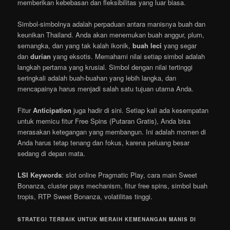
memberikan kebebasan dan fleksibilitas yang luar biasa.
Simbol-simbolnya adalah perpaduan antara manisnya buah dan
keunikan Thailand. Anda akan menemukan buah anggur, plum,
semangka, dan yang tak kalah ikonik,
buah leci
yang segar
dan
durian
yang eksotis. Memahami nilai setiap simbol adalah
langkah pertama yang krusial. Simbol dengan nilai tertinggi
seringkali adalah buah-buahan yang lebih langka, dan
mencapainya harus menjadi salah satu tujuan utama Anda.
Fitur
Anticipation
juga hadir di sini. Setiap kali ada kesempatan
untuk memicu fitur Free Spins (Putaran Gratis), Anda bisa
merasakan ketegangan yang membangun. Ini adalah momen di
Anda harus tetap tenang dan fokus, karena peluang besar
sedang di depan mata.
LSI Keywords
: slot online Pragmatic Play, cara main Sweet
Bonanza, cluster pays mechanism, fitur free spins, simbol buah
tropis, RTP Sweet Bonanza, volatilitas tinggi.
STRATEGI TERBAIK UNTUK MERAIH KEMENANGAN MANIS DI