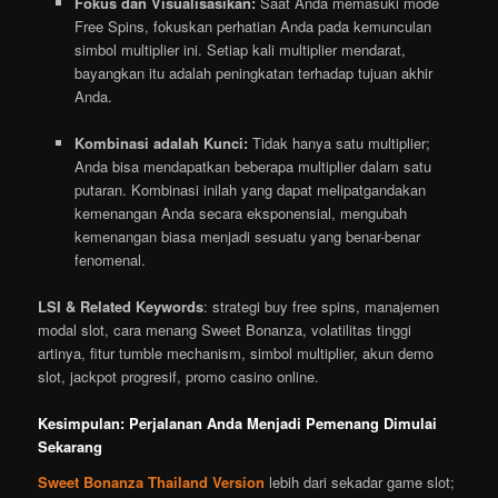
Fokus dan Visualisasikan:
Saat Anda memasuki mode
Free Spins, fokuskan perhatian Anda pada kemunculan
simbol multiplier ini. Setiap kali multiplier mendarat,
bayangkan itu adalah peningkatan terhadap tujuan akhir
Anda.
Kombinasi adalah Kunci:
Tidak hanya satu multiplier;
Anda bisa mendapatkan beberapa multiplier dalam satu
putaran. Kombinasi inilah yang dapat melipatgandakan
kemenangan Anda secara eksponensial, mengubah
kemenangan biasa menjadi sesuatu yang benar-benar
fenomenal.
LSI & Related Keywords
: strategi buy free spins, manajemen
modal slot, cara menang Sweet Bonanza, volatilitas tinggi
artinya, fitur tumble mechanism, simbol multiplier, akun demo
slot, jackpot progresif, promo casino online.
Kesimpulan: Perjalanan Anda Menjadi Pemenang Dimulai
Sekarang
Sweet Bonanza Thailand Version
lebih dari sekadar game slot;