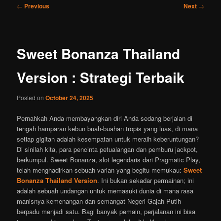
Post
←
Previous
Next
→
navigation
Sweet Bonanza Thailand
Version : Strategi Terbaik
Posted on
October 24, 2025
Pernahkah Anda membayangkan diri Anda sedang berjalan di
tengah hamparan kebun buah-buahan tropis yang luas, di mana
setiap gigitan adalah kesempatan untuk meraih keberuntungan?
Di sinilah kita, para pencinta petualangan dan pemburu jackpot,
berkumpul. Sweet Bonanza, slot legendaris dari Pragmatic Play,
telah menghadirkan sebuah varian yang begitu memukau:
Sweet
Bonanza Thailand Version
. Ini bukan sekadar permainan; ini
adalah sebuah undangan untuk memasuki dunia di mana rasa
manisnya kemenangan dan semangat Negeri Gajah Putih
berpadu menjadi satu. Bagi banyak pemain, perjalanan ini bisa