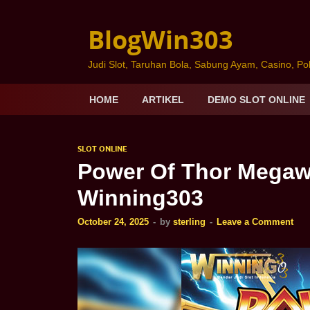
BlogWin303
Judi Slot, Taruhan Bola, Sabung Ayam, Casino, Po
HOME
ARTIKEL
DEMO SLOT ONLINE
SLOT ONLINE
Power Of Thor Megaw
Winning303
October 24, 2025
-
by
sterling
-
Leave a Comment