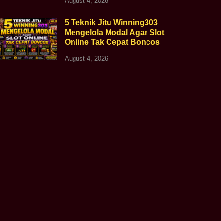
August 4, 2026
5 Teknik Jitu Winning303
Mengelola Modal Agar Slot
Online Tak Cepat Boncos
August 4, 2026