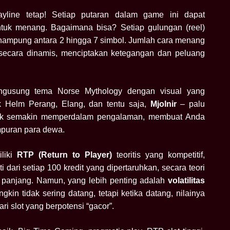
line tetap! Setiap putaran dalam game ini dapat
tuk menang. Bagaimana bisa? Setiap gulungan (reel)
enampung antara 2 hingga 7 simbol. Jumlah cara menang
si secara dinamis, menciptakan ketegangan dan peluang
usung tema Norse Mythology dengan visual yang
 Helm Perang, Elang, dan tentu saja,
Mjolnir
– palu
epik semakin memperdalam pengalaman, membuat Anda
mpuran para dewa.
liki
RTP (Return to Player)
teoritis yang kompetitif,
i dari setiap 100 kredit yang dipertaruhkan, secara teori
 panjang. Namun, yang lebih penting adalah
volatilitas
gkin tidak sering datang, tetapi ketika datang, nilainya
ari slot yang berpotensi “gacor”.