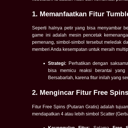
1. Memanfaatkan Fitur Tumbl
Seperti halnya petir yang bisa menyambar ber
game ini adalah mesin pencetak kemenangan
pemenang, simbol-simbol tersebut meledak dan
memberi Anda kesempatan untuk meraih multipl
Strategi:
Perhatikan dengan saksama 
bisa memicu reaksi berantai yang
Bersabarlah, karena fitur inilah yang s
2. Mengincar Fitur Free Spi
Fitur Free Spins (Putaran Gratis) adalah tuju
mendapatkan 4 atau lebih simbol Scatter (Gerb
Keunggulan Fitur:
Selama
Free 