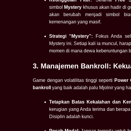
simbol
Mystery
khusus akan hadir di gu
akan berubah menjadi simbol bias
kemenangan yang masif.
Strategi “Mystery”:
Fokus Anda sela
Mystery ini. Setiap kali ia muncul, ha
momen di mana dewa keberuntungan b
3. Manajemen Bankroll: Keku
Game dengan volatilitas tinggi seperti
Power 
bankroll
yang baik adalah palu Mjolnir yang ha
Tetapkan Batas Kekalahan dan Ke
kerugian yang Anda terima dan berap
Disiplin adalah kunci.
Pecah Modal:
Jangan tergoda untuk be