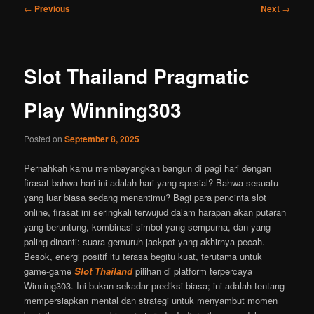
Post
←
Previous
Next
→
navigation
Slot Thailand Pragmatic
Play Winning303
Posted on
September 8, 2025
Pernahkah kamu membayangkan bangun di pagi hari dengan
firasat bahwa hari ini adalah hari yang spesial? Bahwa sesuatu
yang luar biasa sedang menantimu? Bagi para pencinta slot
online, firasat ini seringkali terwujud dalam harapan akan putaran
yang beruntung, kombinasi simbol yang sempurna, dan yang
paling dinanti: suara gemuruh jackpot yang akhirnya pecah.
Besok, energi positif itu terasa begitu kuat, terutama untuk
game-game
Slot Thailand
pilihan di platform terpercaya
Winning303. Ini bukan sekadar prediksi biasa; ini adalah tentang
mempersiapkan mental dan strategi untuk menyambut momen