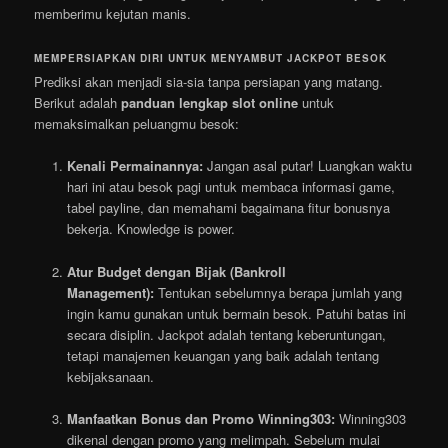
memberimu kejutan manis.
MEMPERSIAPKAN DIRI UNTUK MENYAMBUT JACKPOT BESOK
Prediksi akan menjadi sia-sia tanpa persiapan yang matang.
Berikut adalah
panduan lengkap slot online
untuk
memaksimalkan peluangmu besok:
Kenali Permainannya:
Jangan asal putar! Luangkan waktu
hari ini atau besok pagi untuk membaca informasi game,
tabel payline, dan memahami bagaimana fitur bonusnya
bekerja. Knowledge is power.
Atur Budget dengan Bijak (Bankroll
Management):
Tentukan sebelumnya berapa jumlah yang
ingin kamu gunakan untuk bermain besok. Patuhi batas ini
secara disiplin. Jackpot adalah tentang keberuntungan,
tetapi manajemen keuangan yang baik adalah tentang
kebijaksanaan.
Manfaatkan Bonus dan Promo Winning303:
Winning303
dikenal dengan promo yang melimpah. Sebelum mulai