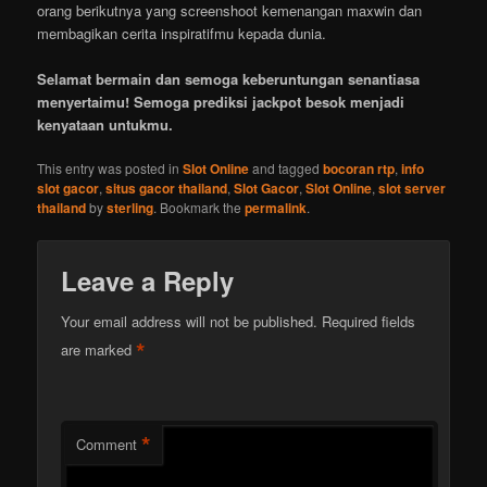
orang berikutnya yang screenshoot kemenangan maxwin dan
membagikan cerita inspiratifmu kepada dunia.
Selamat bermain dan semoga keberuntungan senantiasa
menyertaimu! Semoga prediksi jackpot besok menjadi
kenyataan untukmu.
This entry was posted in
Slot Online
and tagged
bocoran rtp
,
info
slot gacor
,
situs gacor thailand
,
Slot Gacor
,
Slot Online
,
slot server
thailand
by
sterling
. Bookmark the
permalink
.
Leave a Reply
Your email address will not be published.
Required fields
*
are marked
*
Comment