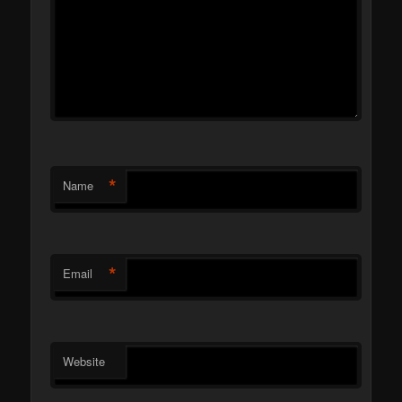
*
Name
*
Email
Website