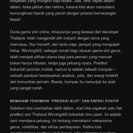
keajaiban yang mungkin saja terjadi. Jadi, tarik napas dalam-
dalam, buka pikiran dan hatimu, karena kita akan menyelami
kemungkinan besok yang penuh dengan potensi kemenangan
besar!
Dunia game slot online, khususnya yang berasal dari developer
Thailand, telah mengambil alih industri dengan tema yang
memukau, fitur inovatif, dan tentu saja, jackpot yang mengubah
hidup. Winning303, sebagai rumah bagi ratusan game slot gacor,
telah menjadi pilihan utama bagi para pemain yang mencari
bukan hanya hiburan, tetapi juga peluang nyata. Prediksi
bukanlah jaminan mutlak, namun ia adalah sebuah kompas—
sebuah panduan berdasarkan analisis, pola, dan energi kolektif
dari komunitas pemain. Besok, kompas itu menunjuk ke arah
yang sangat cerah.
MEMAHAMI FENOMENA “PREDIKSI SLOT” DAN ENERGI POSITIF
Sebelum kita membahas lebih dalam, mari kita sepakati satu hal:
prediksi slot Thailand Winning303 bukanlah ilmu pasti. Ini adalah
seni membaca peluang. Ini tentang memahami mekanisme
game, volatilitas, dan siklus pembayaran. Ketika kita
membicarakan prediksi untuk besok, kita sebenarnya sedang