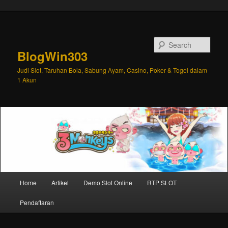
Skip to primary content
Search
BlogWin303
Judi Slot, Taruhan Bola, Sabung Ayam, Casino, Poker & Togel dalam
1 Akun
Main
Home
Artikel
Demo Slot Online
RTP SLOT
menu
Pendaftaran