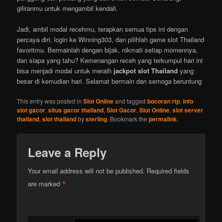
giliranmu untuk mengambil kendali.
Jadi, ambil modal recehmu, terapkan semua tips ini dengan
percaya diri, login ke Winning303, dan pilihlah game slot Thailand
favoritmu. Bermainlah dengan bijak, nikmati setiap momennya,
dan siapa yang tahu? Kemenangan receh yang terkumpul hari ini
bisa menjadi modal untuk meraih
jackpot slot Thailand
yang
besar di kemudian hari. Selamat bermain dan semoga beruntung
This entry was posted in
Slot Online
and tagged
bocoran rtp
,
info
slot gacor
,
situs gacor thailand
,
Slot Gacor
,
Slot Online
,
slot server
thailand
,
slot thailand
by
sterling
. Bookmark the
permalink
.
Leave a Reply
Your email address will not be published.
Required fields
*
are marked