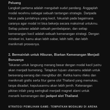
Peluang
Langkah pertama adalah mengubah sudut pandang. Anggaplah
modal recehmu sebagai sebuah tantangan strategis. Daripada
fokus pada jumlahnya yang kecil, fokuslah pada bagaimana
caranya agar modal ini bisa bekerja secara maksimal untukmu.
Setiap putaran adalah sebuah pembelajaran, dan setiap
kemenangan kecil adalah sebuah kemenangan strategi. Dengan
mindset ini, kamu akan lebih sabar, lebih teliti, dan lebih
menikmati prosesnya.
2. Bermainlah untuk Hiburan, Biarkan Kemenangan Menjadi
Bonusnya
Tekanan untuk langsung menang besar dengan modal kecil justru
akan menjadi bumerang. Tetapkan tujuan utamamu adalah untuk
bersenang-senang dan menghibur diri. Ketika kamu rileks dan
menikmati grafis serta fitur game slot Thailand yang memukau,
tanpa disadari, keputusanmu akan lebih jernih. Ketenangan
pikiran inilah yang seringkali menjadi magnet alami untuk
menarik kemenangan dan
jackpot slot Thailand
.
STRATEGI PEMILIHAN GAME: TEMPATKAN MODALMU DI ARENA