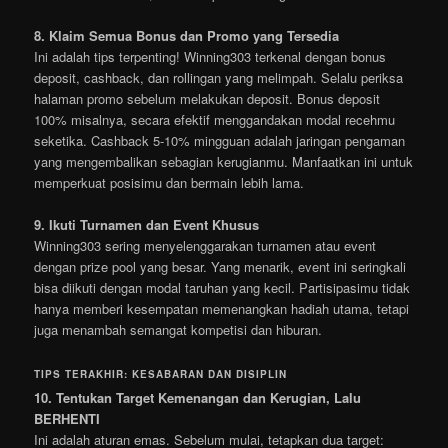
8. Klaim Semua Bonus dan Promo yang Tersedia
Ini adalah tips terpenting! Winning303 terkenal dengan bonus
deposit, cashback, dan rollingan yang melimpah. Selalu periksa
halaman promo sebelum melakukan deposit. Bonus deposit
100% misalnya, secara efektif menggandakan modal recehmu
seketika. Cashback 5-10% mingguan adalah jaringan pengaman
yang mengembalikan sebagian kerugianmu. Manfaatkan ini untuk
memperkuat posisimu dan bermain lebih lama.
9. Ikuti Turnamen dan Event Khusus
Winning303 sering menyelenggarakan turnamen atau event
dengan prize pool yang besar. Yang menarik, event ini seringkali
bisa diikuti dengan modal taruhan yang kecil. Partisipasimu tidak
hanya memberi kesempatan memenangkan hadiah utama, tetapi
juga menambah semangat kompetisi dan hiburan.
TIPS TERAKHIR: KESABARAN DAN DISIPLIN
10. Tentukan Target Kemenangan dan Kerugian, Lalu
BERHENTI
Ini adalah aturan emas. Sebelum mulai, tetapkan dua target: