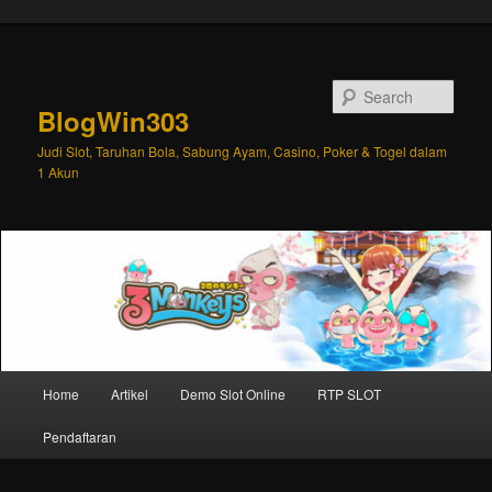
Skip to primary content
Search
BlogWin303
Judi Slot, Taruhan Bola, Sabung Ayam, Casino, Poker & Togel dalam
1 Akun
Main
Home
Artikel
Demo Slot Online
RTP SLOT
menu
Pendaftaran