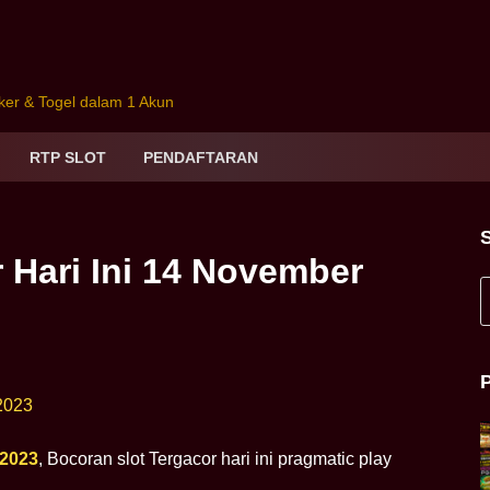
ker & Togel dalam 1 Akun
RTP SLOT
PENDAFTARAN
 Hari Ini 14 November
 2023
, Bocoran slot Tergacor hari ini pragmatic play