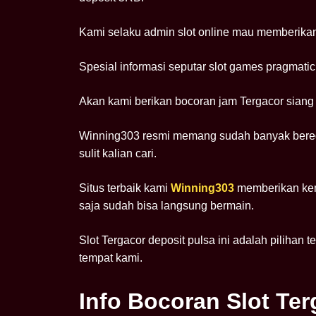
Kami selaku admin slot online mau memberikan 
Spesial informasi seputar slot games pragmatic p
Akan kami berikan bocoran jam Tergacor siang 
Winning303 resmi memang sudah banyak bereda
sulit kalian cari.
Situs terbaik kami
Winning303
memberikan ke
saja sudah bisa langsung bermain.
Slot Tergacor deposit pulsa ini adalah pilihan te
tempat kami.
Info Bocoran Slot Terg