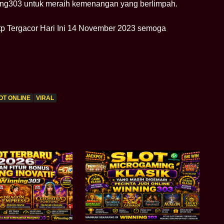
ning303 untuk meraih kemenangan yang berlimpah.
 Rtp Tergacor Hari Ini 14 November 2023 semoga
OT ONLINE
VIRAL