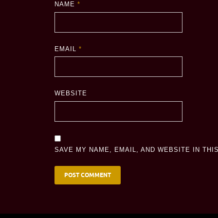
NAME
*
EMAIL
*
WEBSITE
SAVE MY NAME, EMAIL, AND WEBSITE IN TH