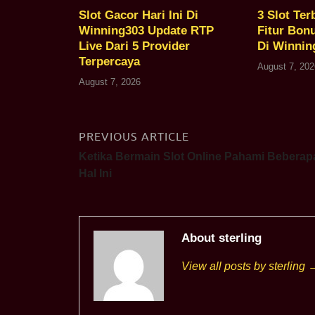
Slot Gacor Hari Ini Di
3 Slot Te
Winning303 Update RTP
Fitur Bonu
Live Dari 5 Provider
Di Winnin
Terpercaya
August 7, 202
August 7, 2026
PREVIOUS ARTICLE
Ketika Bermain Slot Online Pahami Beberap
Hal Ini
About sterling
View all posts by sterling 