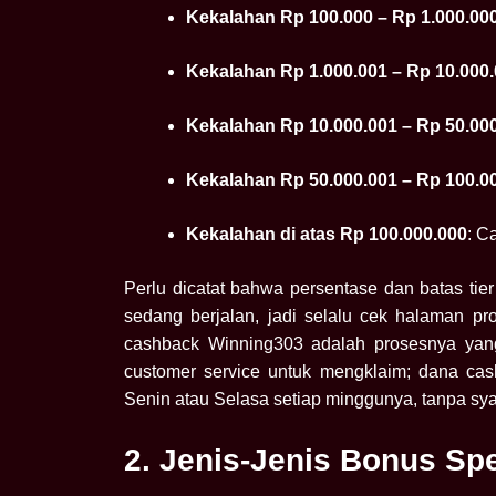
Kekalahan Rp 100.000 – Rp 1.000.00
Kekalahan Rp 1.000.001 – Rp 10.000
Kekalahan Rp 10.000.001 – Rp 50.00
Kekalahan Rp 50.000.001 – Rp 100.0
Kekalahan di atas Rp 100.000.000
: C
Perlu dicatat bahwa persentase dan batas ti
sedang berjalan, jadi selalu cek halaman p
cashback Winning303 adalah prosesnya yang 
customer service untuk mengklaim; dana ca
Senin atau Selasa setiap minggunya, tanpa sy
2. Jenis-Jenis Bonus Sp