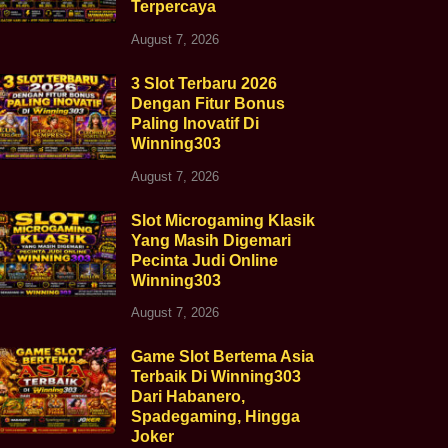
Terpercaya
August 7, 2026
3 Slot Terbaru 2026
Dengan Fitur Bonus
Paling Inovatif Di
Winning303
August 7, 2026
Slot Microgaming Klasik
Yang Masih Digemari
Pecinta Judi Online
Winning303
August 7, 2026
Game Slot Bertema Asia
Terbaik Di Winning303
Dari Habanero,
Spadegaming, Hingga
Joker