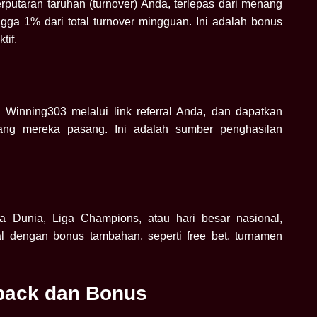
erputaran taruhan (turnover) Anda, terlepas dari menang
ngga 1% dari total turnover mingguan. Ini adalah bonus
tif.
Winning303 melalui link referral Anda, dan dapatkan
yang mereka pasang. Ini adalah sumber penghasilan
a Dunia, Liga Champions, atau hari besar nasional,
 dengan bonus tambahan, seperti free bet, turnamen
back dan Bonus