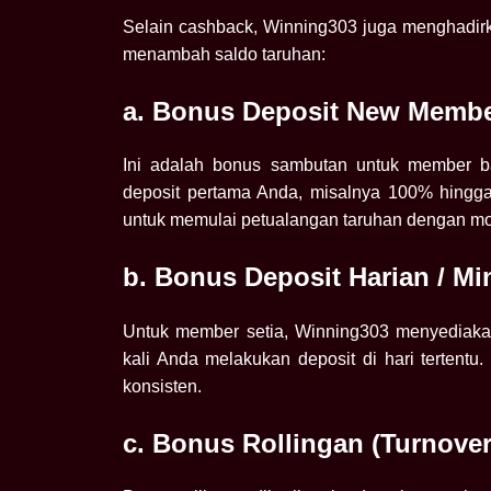
Selain cashback, Winning303 juga menghadirk
menambah saldo taruhan:
a. Bonus Deposit New Memb
Ini adalah bonus sambutan untuk member ba
deposit pertama Anda, misalnya 100% hingga
untuk memulai petualangan taruhan dengan mod
b. Bonus Deposit Harian / M
Untuk member setia, Winning303 menyediakan
kali Anda melakukan deposit di hari tertent
konsisten.
c. Bonus Rollingan (Turnover