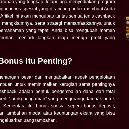
taruhan yang lengkap, tetapi juga menyediakan program
agai bonus spesial yang dirancang untuk membuat Anda
 Artikel ini akan mengupas tuntas semua jenis cashback
a mengklaimnya, serta strategi memanfaatkannya untuk
pemahaman yang tepat, Anda bisa mengubah momen
taruhan menjadi langkah maju menuju profit yang
onus Itu Penting?
menangan besar dan mengabaikan aspek pengelolaan
ampuan untuk meminimalkan kerugian sama pentingnya
hback adalah bentuk pengembalian dana dari total
eperti “jaring pengaman” yang mengurangi dampak buruk
 Sementara itu, bonus spesial seperti bonus deposit,
ikan tambahan modal atau keuntungan ekstra yang bisa
engeluarkan uang tambahan.