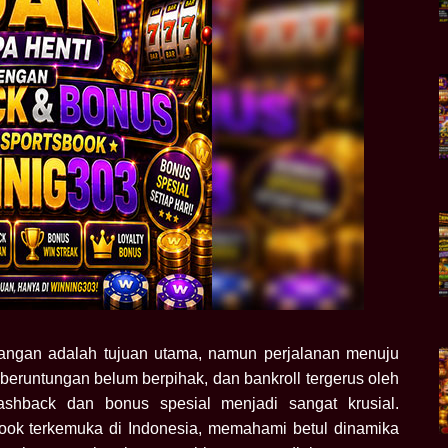
angan adalah tujuan utama, namun perjalanan menuju
beruntungan belum berpihak, dan bankroll tergerus oleh
ashback dan bonus spesial menjadi sangat krusial.
book terkemuka di Indonesia, memahami betul dinamika