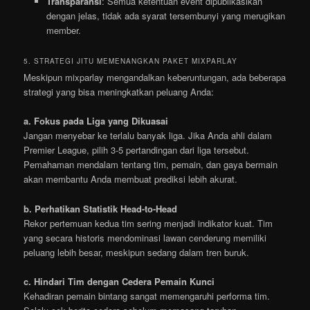
Transparansi
: Semua ketentuan event dipublikasikan
dengan jelas, tidak ada syarat tersembunyi yang merugikan
member.
5. STRATEGI JITU MEMENANGKAN PAKET MIXPARLAY
Meskipun mixparlay mengandalkan keberuntungan, ada beberapa
strategi yang bisa meningkatkan peluang Anda:
a. Fokus pada Liga yang Dikuasai
Jangan menyebar ke terlalu banyak liga. Jika Anda ahli dalam
Premier League, pilih 3-5 pertandingan dari liga tersebut.
Pemahaman mendalam tentang tim, pemain, dan gaya bermain
akan membantu Anda membuat prediksi lebih akurat.
b. Perhatikan Statistik Head-to-Head
Rekor pertemuan kedua tim sering menjadi indikator kuat. Tim
yang secara historis mendominasi lawan cenderung memiliki
peluang lebih besar, meskipun sedang dalam tren buruk.
c. Hindari Tim dengan Cedera Pemain Kunci
Kehadiran pemain bintang sangat memengaruhi performa tim.