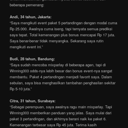
beberapa pemenang:
Andi, 34 tahun, Jakarta:
“Saya mengikuti event paket 5 pertandingan dengan modal cuma
Rp 25.000. Awalnya cuma iseng, tapi ternyata semua prediksi
saya tepat. Total kemenangan plus bonus mencapai Rp 17 juta.
Saya benar-benar tidak menyangka. Sekarang saya rutin
mengikuti event ini.”
Budi, 28 tahun, Bandung:
“Saya sudah mencoba mixparlay di beberapa agen, tapi di
Winning303 odds-nya lebih besar dan bonus event-nya sangat
membantu. Paket 4 pertandingan menjadi favorit saya. Dalam
sebulan, saya bisa menghasilkan tambahan penghasilan sekitar
Rp 5-10 juta.”
Citra, 31 tahun, Surabaya:
“Sebagai perempuan, saya awalnya ragu main mixparlay. Tapi
Winning303 memberikan panduan yang jelas. Saya mulai dari
paket 3 pertandingan, dan akhirnya berani naik ke paket 6.
Kemenangan terbesar saya Rp 45 juta. Terima kasih