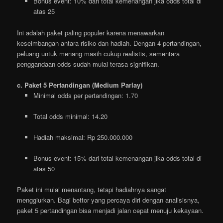
Bonus event: 10% dari total kemenangan jika odds total di
atas 25
Ini adalah paket paling populer karena menawarkan
keseimbangan antara risiko dan hadiah. Dengan 4 pertandingan,
peluang untuk menang masih cukup realistis, sementara
penggandaan odds sudah mulai terasa signifikan.
c. Paket 5 Pertandingan (Medium Parlay)
Minimal odds per pertandingan: 1.70
Total odds minimal: 14.20
Hadiah maksimal: Rp 250.000.000
Bonus event: 15% dari total kemenangan jika odds total di
atas 50
Paket ini mulai menantang, tetapi hadiahnya sangat
menggiurkan. Bagi bettor yang percaya diri dengan analisisnya,
paket 5 pertandingan bisa menjadi jalan cepat menuju kekayaan.