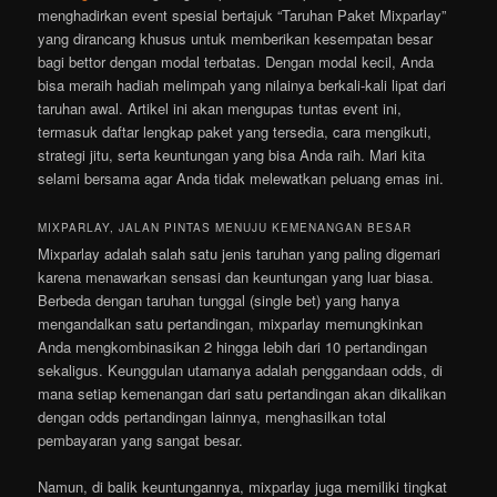
menghadirkan event spesial bertajuk “Taruhan Paket Mixparlay”
yang dirancang khusus untuk memberikan kesempatan besar
bagi bettor dengan modal terbatas. Dengan modal kecil, Anda
bisa meraih hadiah melimpah yang nilainya berkali-kali lipat dari
taruhan awal. Artikel ini akan mengupas tuntas event ini,
termasuk daftar lengkap paket yang tersedia, cara mengikuti,
strategi jitu, serta keuntungan yang bisa Anda raih. Mari kita
selami bersama agar Anda tidak melewatkan peluang emas ini.
MIXPARLAY, JALAN PINTAS MENUJU KEMENANGAN BESAR
Mixparlay adalah salah satu jenis taruhan yang paling digemari
karena menawarkan sensasi dan keuntungan yang luar biasa.
Berbeda dengan taruhan tunggal (single bet) yang hanya
mengandalkan satu pertandingan, mixparlay memungkinkan
Anda mengkombinasikan 2 hingga lebih dari 10 pertandingan
sekaligus. Keunggulan utamanya adalah penggandaan odds, di
mana setiap kemenangan dari satu pertandingan akan dikalikan
dengan odds pertandingan lainnya, menghasilkan total
pembayaran yang sangat besar.
Namun, di balik keuntungannya, mixparlay juga memiliki tingkat