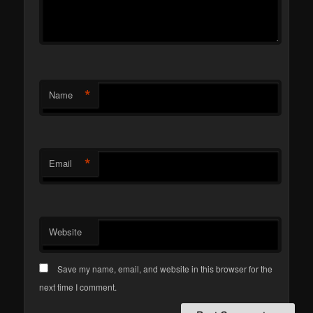
*
Name
*
Email
Website
Save my name, email, and website in this browser for the
next time I comment.