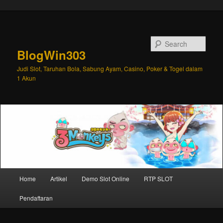
Skip to primary content
Search
BlogWin303
Judi Slot, Taruhan Bola, Sabung Ayam, Casino, Poker & Togel dalam
1 Akun
Main
Home
Artikel
Demo Slot Online
RTP SLOT
menu
Pendaftaran