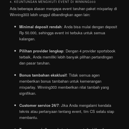
4. KEUNTUNGAN MENGIKUTI EVENT DI WINNING303
Ada beberapa alasan mengapa event taruhan paket mixparlay di
Winning303 lebih unggul dibandingkan agen lain:
Minimal deposit rendah
: Anda bisa mulai dengan deposit
Rp 50.000, sehingga event ini terbuka untuk semua
kalangan.
Pilihan provider lengkap
: Dengan 4 provider sportsbook
terbaik, Anda memiliki lebih banyak pilihan pertandingan
dan pasar taruhan.
Bonus tambahan eksklusif
: Tidak semua agen
memberikan bonus tambahan untuk kemenangan
mixparlay. Winning303 memberikan nilai tambah yang
signifikan.
Customer service 24/7
: Jika Anda mengalami kendala
teknis atau pertanyaan tentang event, tim CS selalu siap
membantu.