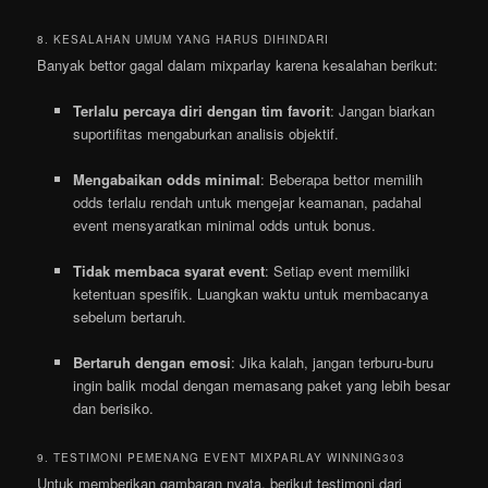
8. KESALAHAN UMUM YANG HARUS DIHINDARI
Banyak bettor gagal dalam mixparlay karena kesalahan berikut:
Terlalu percaya diri dengan tim favorit
: Jangan biarkan
suportifitas mengaburkan analisis objektif.
Mengabaikan odds minimal
: Beberapa bettor memilih
odds terlalu rendah untuk mengejar keamanan, padahal
event mensyaratkan minimal odds untuk bonus.
Tidak membaca syarat event
: Setiap event memiliki
ketentuan spesifik. Luangkan waktu untuk membacanya
sebelum bertaruh.
Bertaruh dengan emosi
: Jika kalah, jangan terburu-buru
ingin balik modal dengan memasang paket yang lebih besar
dan berisiko.
9. TESTIMONI PEMENANG EVENT MIXPARLAY WINNING303
Untuk memberikan gambaran nyata, berikut testimoni dari