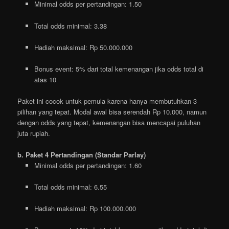
Minimal odds per pertandingan: 1.50
Total odds minimal: 3.38
Hadiah maksimal: Rp 50.000.000
Bonus event: 5% dari total kemenangan jika odds total di
atas 10
Paket ini cocok untuk pemula karena hanya membutuhkan 3
pilihan yang tepat. Modal awal bisa serendah Rp 10.000, namun
dengan odds yang tepat, kemenangan bisa mencapai puluhan
juta rupiah.
b. Paket 4 Pertandingan (Standar Parlay)
Minimal odds per pertandingan: 1.60
Total odds minimal: 6.55
Hadiah maksimal: Rp 100.000.000