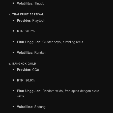
Volatilitas:
Tinggi.
7. THAI FRUIT FESTIVAL
Provider:
Playtech
RTP:
96.7%
Fitur Unggulan:
Cluster pays, tumbling reels.
Volatilitas:
Rendah.
8. BANGKOK GOLD
Provider:
CQ9
RTP:
96.9%
Fitur Unggulan:
Random wilds, free spins dengan extra
wilds.
Volatilitas:
Sedang.