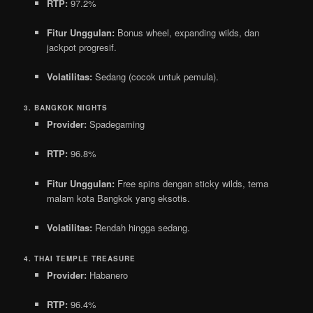
RTP:
97.2%
Fitur Unggulan:
Bonus wheel, expanding wilds, dan
jackpot progresif.
Volatilitas:
Sedang (cocok untuk pemula).
3. BANGKOK NIGHTS
Provider:
Spadegaming
RTP:
96.8%
Fitur Unggulan:
Free spins dengan sticky wilds, tema
malam kota Bangkok yang eksotis.
Volatilitas:
Rendah hingga sedang.
4. THAI TEMPLE TREASURE
Provider:
Habanero
RTP:
96.4%