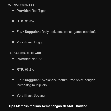
9. THAI PRINCESS
Provider:
Red Tiger
RTP:
95.8%
Fitur Unggulan:
Daily jackpots, bonus game interaktif.
Volatilitas:
Tinggi.
10. SAKURA THAILAND
Provider:
NetEnt
RTP:
96.2%
Fitur Unggulan:
Avalanche feature, free spins dengan
increasing multipliers.
Volatilitas:
Sedang.
Tips Memaksimalkan Kemenangan di Slot Thailand