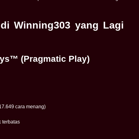
l di Winning303 yang Lagi
ys™ (Pragmatic Play)
17.649 cara menang)
k terbatas