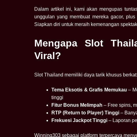
Dalam artikel ini, kami akan mengupas tunt
unggulan yang membuat mereka gacor, plus 
Siapkan diri untuk meraih kemenangan spektaku
Mengapa Slot Thail
Viral?
Slot Thailand memiliki daya tarik khusus berkat
Tema Eksotis & Grafis Memukau
– Me
tinggi
Fitur Bonus Melimpah
– Free spins, mu
RTP (Return to Player) Tinggi
– Bany
Frekuesi Jackpot Tinggi
– Laporan p
Winning303 sebagai platform terpercaya menyed