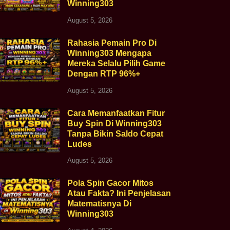
Winning303
August 5, 2026
Rahasia Pemain Pro Di
Winning303 Mengapa
Mereka Selalu Pilih Game
Dengan RTP 96%+
August 5, 2026
Cara Memanfaatkan Fitur
Buy Spin Di Winning303
Tanpa Bikin Saldo Cepat
Ludes
August 5, 2026
Pola Spin Gacor Mitos
Atau Fakta? Ini Penjelasan
Matematisnya Di
Winning303