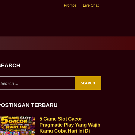
Promosi
Live Chat
SEARCH
POSTINGAN TERBARU
5 Game Slot Gacor
Pragmatic Play Yang Wajib
Kamu Coba Hari Ini Di