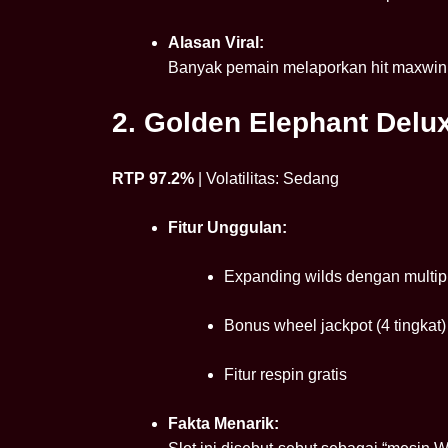
Alasan Viral:
Banyak pemain melaporkan hit maxwin
2. Golden Elephant Delux
RTP 97.2%
| Volatilitas: Sedang
Fitur Unggulan:
Expanding wilds dengan multipl
Bonus wheel jackpot (4 tingkat)
Fitur respin gratis
Fakta Menarik: