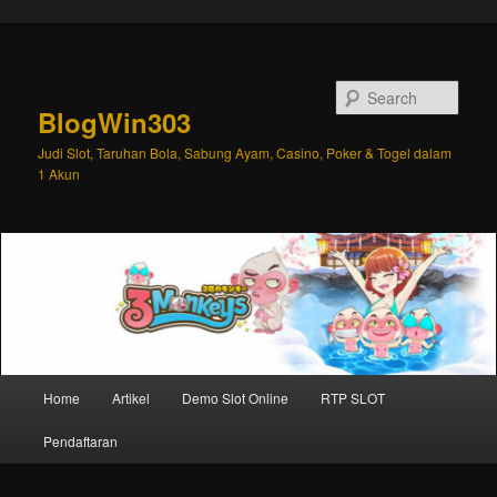
Skip to primary content
Search
BlogWin303
Judi Slot, Taruhan Bola, Sabung Ayam, Casino, Poker & Togel dalam
1 Akun
Main
Home
Artikel
Demo Slot Online
RTP SLOT
menu
Pendaftaran