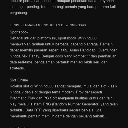
seputar permainan, deposit, maupun penarikan dana
. Layanan
ini sangat penting, terutama bagi pemain yang baru pertama kali
bergabung.
JENIS PERMAINAN UNGGULAN DI WINNING303
Sportsbook
Sebagai inti dari platform ini, sportsbook Winning303
menawarkan taruhan untuk berbagai cabang olahraga. Pemain
dapat memilih pasaran seperti 1X2, Asian Handicap, Over/Under,
hingga Mix Parlay. Dengan odds yang kompetitif dan pembaruan
data real-time, pengalaman bertaruh menjadi lebih seru dan
strategis.
Slot Online
Koleksi slot di Winning303 sangat beragam, mulai dari slot klasik
hingga video slot dengan tema modern. Provider seperti
Pragmatic Play dan PG Soft menjamin kualitas grafis dan fair
play melalui sistem RNG (Random Number Generator) yang telah
terbukti
. Data RTP yang diperbarui secara berkala juga
membantu pemain memilih game dengan peluang terbaik
.