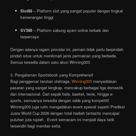
Slot88
– Platform slot yang sangat populer dengan tingkat
kemenangan tinggi
SV388
– Platform sabung ayam online terbaik dan
terpercaya
Dengan adanya ragam provider ini, pemain tidak perlu berpindah-
pindah situs untuk menikmati jenis permainan yang berbeda.
Semua tersedia dalam satu akun Winning303
.
3. Pengalaman Sportsbook yang Komprehensif
Bagi penggemar taruhan olahraga,
Winning303
menyediakan
pasaran yang sangat lengkap, mencakup berbagai liga domestik
dan internasional. Dari sepak bola, basket, tenis, hingga e-
sports, semuanya tersedia dengan odds yang kompetitif.
Winning303 juga rutin mengadakan event spesial seperti Prediksi
Juara World Cup 2026 dengan total hadiah fantastis mencapai
puluhan juta rupiah
. Event semacam ini menjadi daya tarik
tersendiri bagi member setia.