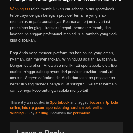
Winning303
telah membuktikan diri sebagai situs sportsbook
terpercaya dengan beragam provider ternama yang siap
memanjakan para pemainnya. Keamanan terjamin, variasi
permainan lengkap, transaksi cepat, promo melimpah, dan
layanan pelanggan profesional menjadi nilai tambah yang tidak
bisa diabaikan.
Bagi Anda yang mencari platform taruhan online yang aman,
nyaman, dan menyenangkan, Winning303 adalah jawabannya.
Dengan satu akun, Anda bisa menikmati sportsbook, slot, live
casino, hingga sabung ayam dari provider-provider terbaik di
industri. Segera daftarkan diri Anda dan rasakan pengalaman
bertaruh yang berbeda hanya di Winning303. Selamat bermain
dan semoga keberuntungan selalu menyertai!
This entry was posted in
Sportsbook
and tagged
bocoran rtp
,
bola
online
,
info rtp gacor
,
sportsbetting
,
taruhan bola online
,
Winning303
by
sterling
. Bookmark the
permalink
.
Leave a Reply