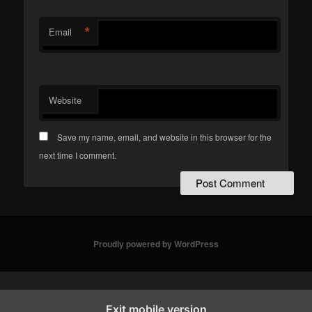
*
Email
Website
Save my name, email, and website in this browser for the
next time I comment.
Proudly powered by WordPress
Exit mobile version