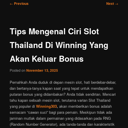
Post
←
Previous
Next
→
navigation
Tips Mengenal Ciri Slot
Thailand Di Winning Yang
Akan Keluar Bonus
Posted on
November 13, 2025
Pernahkah Anda duduk di depan mesin slot, hati berdebar-debar,
dan bertanya-tanya kapan saat yang tepat untuk mendapatkan
putaran bonus yang didambakan? Anda tidak sendirian. Mencari
tahu kapan sebuah mesin slot, terutama varian Slot Thailand
yang populer di
Winning303
,
akan memberikan bonus adalah
semacam “cawan suci” bagi para pemain. Meskipun tidak ada
jaminan mutlak dalam permainan yang didasarkan pada RNG
(Random Number Generator), ada tanda-tanda dan karakteristik