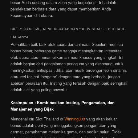
besar Anda sedang dalam zona yang berpotensi. Ini adalah
pendekatan berbasis data yang dapat memberikan Anda
kepercayaan diri ekstra.
CIRI 7: GAME MULAI “BERSUARA” DAN “BERVISUAL” LEBIH DARI
BIASANYA
Perhatikan baik-baik efek suara dan animasi. Sebelum memicu
bonus besar, beberapa game sengaja meningkatkan intensitas
efek suara atau menampilkan animasi khusus yang singkat. Ini
adalah bagian dari pengalaman pengguna yang dirancang untuk
meningkatkan antisipasi. Jika latar musik terdengar lebih dinamis
atau reel terlihat “bergetar” dengan cara yang berbeda, jangan
abaikan perasaan itu. Insting yang terasah dengan baik seringkali
adalah alat yang paling powerful.
Kesimpulan : Kombinasikan Insting, Pengamatan, dan
Manajemen yang Bijak
Mengenal ciri Slot Thailand di
Winning303
yang akan keluar
bonus adalah seni yang menggabungkan pengamatan yang
cermat, pemahaman mekanika game, dan sedikit naluri. Tidak