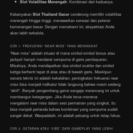
Slot Volatilitas Menengah
: Kombinasi dari keduanya.
Kebanyakan
Slot Thailand Gacor
cenderung memiliki volatilitas
menengah hingga tinggi, menawarkan sensasi dan potensi
kemenangan besar. Dengan memahami ini, ekspektasi Anda
akan lebih terkelola.
CIRI 1: FREKUENSI “NEAR MISS” YANG MENINGKAT
“Near miss” adalah situasi di mana simbol-simbol bonus atau
jackpot hampir mendarat sempurna di garis pembayaran.
Misalnya, Anda mendapatkan dua simbol scatter dan simbol
ketiga berhenti tepat di atas atau di bawah garis. Meskipun
secara teknis ini adalah kekalahan, peningkatan frekuensi
near
miss
bisa menjadi indikator tidak langsung bahwa mesin sedang
“aktif”. Banyak pengembang game sengaja merancang ini untuk
membangun ketegangan. Jika Anda terus-menerus
mengalami
near miss
dalam sesi permainan yang singkat, itu
bisa menjadi pertanda bahwa kombinasi yang sempurna sudah
sangat dekat. Waspadalah, ini adalah peluang untuk tetap fokus.
CIRI 2: GETARAN ATAU “VIBE” DARI GAMEPLAY YANG LEBIH