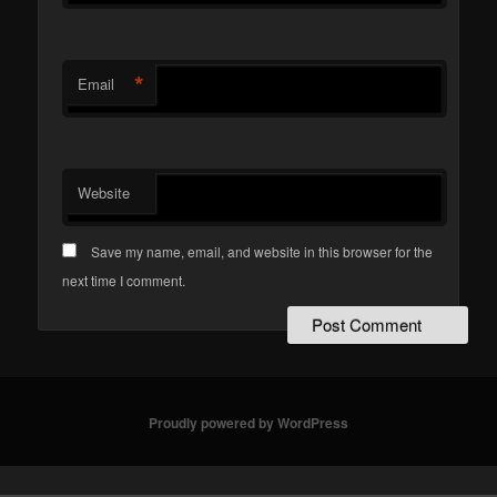
*
Email
Website
Save my name, email, and website in this browser for the
next time I comment.
Proudly powered by WordPress