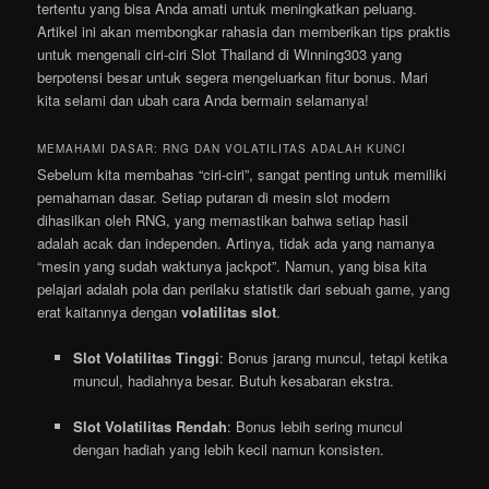
tertentu yang bisa Anda amati untuk meningkatkan peluang.
Artikel ini akan membongkar rahasia dan memberikan tips praktis
untuk mengenali ciri-ciri Slot Thailand di Winning303 yang
berpotensi besar untuk segera mengeluarkan fitur bonus. Mari
kita selami dan ubah cara Anda bermain selamanya!
MEMAHAMI DASAR: RNG DAN VOLATILITAS ADALAH KUNCI
Sebelum kita membahas “ciri-ciri”, sangat penting untuk memiliki
pemahaman dasar. Setiap putaran di mesin slot modern
dihasilkan oleh RNG, yang memastikan bahwa setiap hasil
adalah acak dan independen. Artinya, tidak ada yang namanya
“mesin yang sudah waktunya jackpot”. Namun, yang bisa kita
pelajari adalah pola dan perilaku statistik dari sebuah game, yang
erat kaitannya dengan
volatilitas slot
.
Slot Volatilitas Tinggi
: Bonus jarang muncul, tetapi ketika
muncul, hadiahnya besar. Butuh kesabaran ekstra.
Slot Volatilitas Rendah
: Bonus lebih sering muncul
dengan hadiah yang lebih kecil namun konsisten.