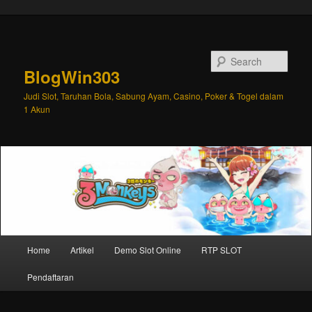
Skip to primary content
Search
BlogWin303
Judi Slot, Taruhan Bola, Sabung Ayam, Casino, Poker & Togel dalam
1 Akun
Main
Home
Artikel
Demo Slot Online
RTP SLOT
menu
Pendaftaran