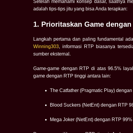
Setelah memahami konsep dasar, saatnya men
adalah tips-tips jitu yang bisa Anda terapkan:
1. Prioritaskan Game dengan
Langkah pertama dan paling fundamental ad
Winning303
, informasi RTP biasanya tersedi
sumber eksternal.
Game-game dengan RTP di atas 96.5% layak 
game dengan RTP tinggi antara lain:
The Catfather (Pragmatic Play) denga
Blood Suckers (NetEnt) dengan RTP 
Mega Joker (NetEnt) dengan RTP 99%