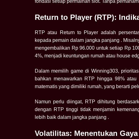
fondasi setiap permainan slot. Tanpa pemahaman
Return to Player (RTP): Indi
RTP atau Return to Player adalah persentas
kepada pemain dalam jangka panjang . Misaln
mengembalikan Rp 96.000 untuk setiap Rp 100
4%, menjadi keuntungan rumah atau house ed
Dalam memilih game di Winning303, priorit
bahkan menawarkan RTP hingga 98% atau le
matematis yang dimiliki rumah, yang berarti pe
Namun perlu diingat, RTP dihitung berdasark
dengan RTP tinggi tidak menjamin kemenanga
lebih baik dalam jangka panjang .
Volatilitas: Menentukan Gay