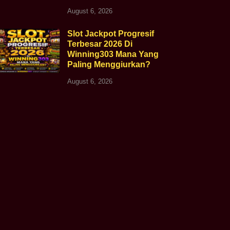
August 6, 2026
Slot Jackpot Progresif
Terbesar 2026 Di
Winning303 Mana Yang
Paling Menggiurkan?
August 6, 2026