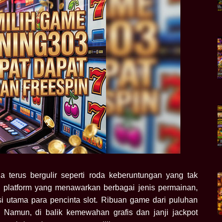
a terus bergulir seperti roda keberuntungan yang tak
a platform yang menawarkan berbagai jenis permainan,
si utama para pencinta slot. Ribuan game dari puluhan
a. Namun, di balik kemewahan grafis dan janji jackpot