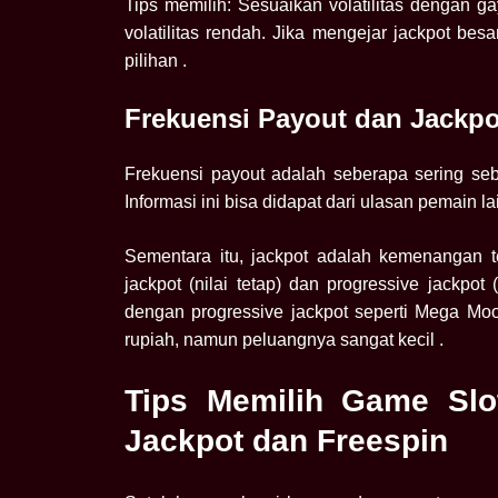
Tips memilih: Sesuaikan volatilitas dengan g
volatilitas rendah. Jika mengejar jackpot besar
pilihan .
Frekuensi Payout dan Jackpo
Frekuensi payout adalah seberapa sering 
Informasi ini bisa didapat dari ulasan pemain
Sementara itu, jackpot adalah kemenangan te
jackpot (nilai tetap) dan progressive jackpot
dengan progressive jackpot seperti Mega Mo
rupiah, namun peluangnya sangat kecil .
Tips Memilih Game Slo
Jackpot dan Freespin