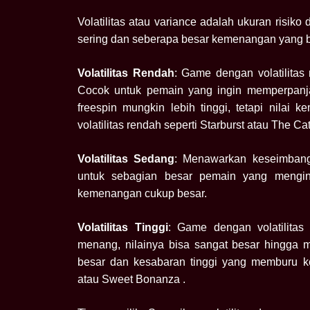
Volatilitas atau variance adalah ukuran risik
sering dan seberapa besar kemenangan yang b
Volatilitas Rendah
: Game dengan volatilita
Cocok untuk pemain yang ingin memperpanja
freespin mungkin lebih tinggi, tetapi nila
volatilitas rendah seperti Starburst atau The Cat
Volatilitas Sedang
: Menawarkan keseimbang
untuk sebagian besar pemain yang mengin
kemenangan cukup besar.
Volatilitas Tinggi
: Game dengan volatilitas
menang, nilainya bisa sangat besar hingga 
besar dan kesabaran tinggi yang memburu k
atau Sweet Bonanza .