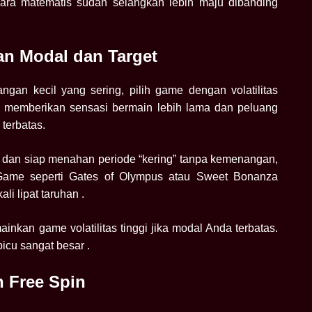
ra matematis sudah selangkah lebih maju dibanding
gan Modal dan Target
ngan kecil yang sering, pilih game dengan volatilitas
n memberikan sensasi bermain lebih lama dan peluang
 terbatas.
r dan siap menahan periode “kering” tanpa kemenangan,
. Game seperti Gates of Olympus atau Sweet Bonanza
li lipat taruhan .
nkan game volatilitas tinggi jika modal Anda terbatas.
picu sangat besar .
n Free Spin