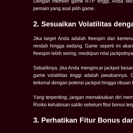
Dengan memilih game RTP tinggi, Anda seca
pemain yang asal pilih game .
2. Sesuaikan Volatilitas den
Jika target Anda adalah freespin dan kemena
rendah hingga sedang. Game seperti ini aka
freespin lebih sering, meskipun nilai jackpotnya
Sebaliknya, jika Anda mengincar jackpot besa
game volatilitas tinggi adalah jawabannya
terkenal dengan potensi jackpot hingga ribuan ka
Yang terpenting, jangan memaksakan diri memai
Risiko kehabisan saldo sebelum fitur bonus ter
3. Perhatikan Fitur Bonus da