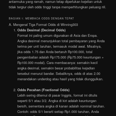
antarmuka yang ramah, namun tetap diperlukan kejelian untuk
tidak tergiur oleh odds tinggi tanpa memperhitungkan peluang riil.
BAGIAN 1: MEMBACA ODDS DENGAN TEPAT
A. Mengenal Tiga Format Odds di Winning303
Odds Desimal (Decimal Odds)
Format ini paling umum digunakan di Asia dan Eropa.
Angka desimal menunjukkan total pembayaran yang Anda
terima per unit taruhan, termasuk modal awal. Misalnya,
jika odds 1.75 dan Anda bertaruh Rp100.000, total
pengembalian adalah Rp175.000 (Rp75.000 keuntungan +
Rp100.000 modal). Cara membacanya: semakin kecil
angka desimal, semakin besar probabilitas kejadian
tersebut menurut bandar. Sebaliknya, odds di atas 2.00
menandakan underdog atau hasil yang tidak diunggulkan.
Odds Pecahan (Fractional Odds)
Lebih sering ditemui di pasar Inggris, format ini ditulis
seperti 5/1 atau 3/2. Angka di kiri adalah keuntungan
bersih, sementara angka di kanan adalah nominal taruhan.
Contoh: odds 5/1 berarti setiap Rp1.000 taruhan, Anda