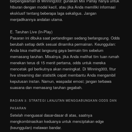
berpengalaman di Winning303: gunakan Mix Parlay hanya untuk
hiburan dengan modal kecil, atau jika Anda memiliki informasi
eksklusif tentang beberapa laga sekaligus. Jangan
menjadikannya andalan utama.
E. Taruhan Live (In-Play)
Pasaran ini dibuka saat pertandingan sedang berlangsung. Odds
berubah setiap detik sesuai dinamika permainan. Keunggulan:
Anda bisa melihat langsung gaya bermain tim sebelum
memasang taruhan. Misalnya, jika Anda melihat tim tuan rumah
menekan terus di 15 menit pertama, odds untuk mereka
mencetak gol berikutnya akan meningkat. Di Winning303, fitur
live streaming dan statistik cepat membantu Anda mengambil
keputusan instan. Namun, waspadai emosi; jangan terbawa
suasana dan memasang taruhan gegabah.
BAGIAN 3: STRATEGI LANJUTAN MENGGABUNGKAN ODDS DAN
PASARAN
Setelah menguasai dasar-dasar di atas, saatnya
mengkombinasikan keduanya untuk menciptakan edge
(keunggulan) melawan bandar.