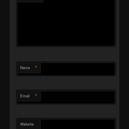
*
Name
*
Email
Website