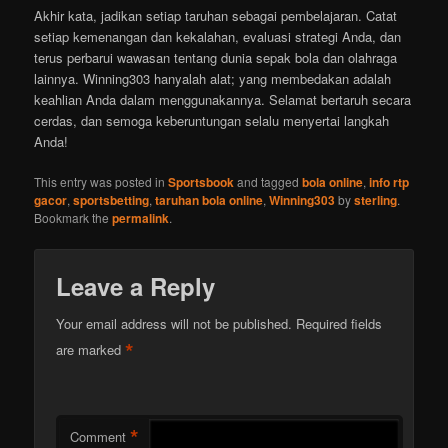
Akhir kata, jadikan setiap taruhan sebagai pembelajaran. Catat
setiap kemenangan dan kekalahan, evaluasi strategi Anda, dan
terus perbarui wawasan tentang dunia sepak bola dan olahraga
lainnya. Winning303 hanyalah alat; yang membedakan adalah
keahlian Anda dalam menggunakannya. Selamat bertaruh secara
cerdas, dan semoga keberuntungan selalu menyertai langkah
Anda!
This entry was posted in
Sportsbook
and tagged
bola online
,
info rtp
gacor
,
sportsbetting
,
taruhan bola online
,
Winning303
by
sterling
.
Bookmark the
permalink
.
Leave a Reply
Your email address will not be published.
Required fields
*
are marked
*
Comment