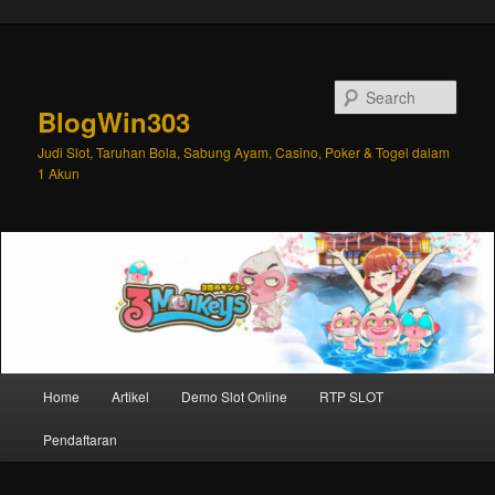
Skip to primary content
Search
BlogWin303
Judi Slot, Taruhan Bola, Sabung Ayam, Casino, Poker & Togel dalam
1 Akun
Main
Home
Artikel
Demo Slot Online
RTP SLOT
menu
Pendaftaran