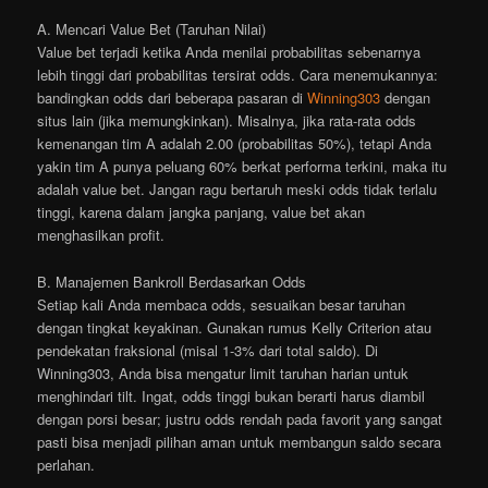
A. Mencari Value Bet (Taruhan Nilai)
Value bet terjadi ketika Anda menilai probabilitas sebenarnya
lebih tinggi dari probabilitas tersirat odds. Cara menemukannya:
bandingkan odds dari beberapa pasaran di
Winning303
dengan
situs lain (jika memungkinkan). Misalnya, jika rata-rata odds
kemenangan tim A adalah 2.00 (probabilitas 50%), tetapi Anda
yakin tim A punya peluang 60% berkat performa terkini, maka itu
adalah value bet. Jangan ragu bertaruh meski odds tidak terlalu
tinggi, karena dalam jangka panjang, value bet akan
menghasilkan profit.
B. Manajemen Bankroll Berdasarkan Odds
Setiap kali Anda membaca odds, sesuaikan besar taruhan
dengan tingkat keyakinan. Gunakan rumus Kelly Criterion atau
pendekatan fraksional (misal 1-3% dari total saldo). Di
Winning303, Anda bisa mengatur limit taruhan harian untuk
menghindari tilt. Ingat, odds tinggi bukan berarti harus diambil
dengan porsi besar; justru odds rendah pada favorit yang sangat
pasti bisa menjadi pilihan aman untuk membangun saldo secara
perlahan.