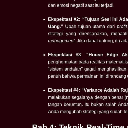
dan emosi negatif saat itu terjadi.
Ekspektasi #2: “Tujuan Sesi Ini A
Uang.”
Ubah tujuan utama dari
profit
strategi yang direncanakan, menaa
management
. Jika dapat untung, itu ad
Ekspektasi #3: “House Edge Ak
penghormatan pada realitas matematika
“sistem andalan” gagal menghasilkan
penuh bahwa permainan ini dirancang
Ekspektasi #4: “Variance Adalah Ra
melakukan segalanya dengan benar (
tangan beruntun. Itu bukan salah Anda
Anda mengubah strategi yang sudah ter
Bab 4: Teknik Real-Time