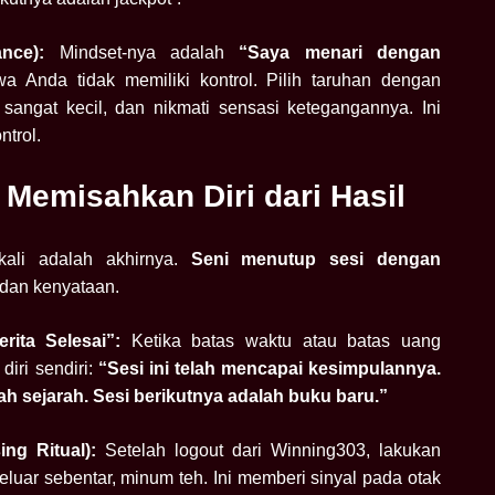
nce):
Mindset-nya adalah
“Saya menari dengan
 Anda tidak memiliki kontrol. Pilih taruhan dengan
 sangat kecil, dan nikmati sensasi ketegangannya. Ini
ntrol.
 Memisahkan Diri dari Hasil
gkali adalah akhirnya.
Seni menutup sesi dengan
 dan kenyataan.
ita Selesai”:
Ketika batas waktu atau batas uang
diri sendiri:
“Sesi ini telah mencapai kesimpulannya.
ah sejarah. Sesi berikutnya adalah buku baru.”
ng Ritual):
Setelah logout dari Winning303, lakukan
 keluar sebentar, minum teh. Ini memberi sinyal pada otak