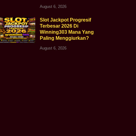
August 6, 2026
Slot Jackpot Progresif
Terbesar 2026 Di
Winning303 Mana Yang
Paling Menggiurkan?
August 6, 2026