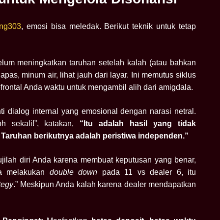
ng303
, emosi bisa meledak. Berikut teknik untuk tetap
um meningkatkan taruhan setelah kalah (atau bahkan
napas, minum air, lihat jauh dari layar. Ini memutus siklus
efrontal Anda waktu untuk mengambil alih dari amigdala.
i dialog internal yang emosional dengan narasi netral.
oh sekali!”, katakan,
“Itu adalah hasil yang tidak
Taruhan berikutnya adalah peristiwa independen.”
jilah diri Anda karena membuat keputusan yang benar,
ya melakukan
double down
pada 11 vs dealer 6, itu
tegy
.” Meskipun Anda kalah karena dealer mendapatkan