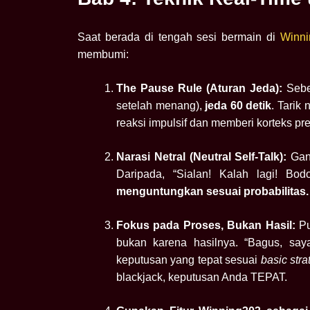
Saat berada di tengah sesi bermain di
Winni
membumi:
The Pause Rule (Aturan Jeda):
Sebel
setelah menang),
jeda 60 detik
. Tarik 
reaksi impulsif dan memberi korteks pr
Narasi Netral (Neutral Self-Talk):
Gant
Daripada, “Sialan! Kalah lagi! Bod
menguntungkan sesuai probabilitas. 
Fokus pada Proses, Bukan Hasil:
Pu
bukan karena hasilnya. “Bagus, sa
keputusan yang tepat sesuai
basic stra
blackjack, keputusan Anda TEPAT.