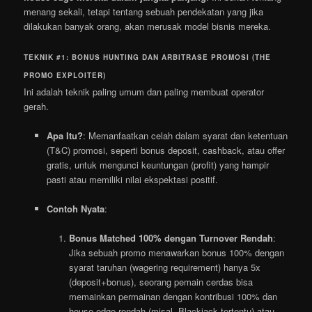
menang sekali, tetapi tentang sebuah pendekatan yang jika
dilakukan banyak orang, akan merusak model bisnis mereka.
TEKNIK #1: BONUS HUNTING DAN ARBITRASE PROMOSI (THE
PROMO EXPLOITER)
Ini adalah teknik paling umum dan paling membuat operator
gerah.
Apa Itu?
: Memanfaatkan celah dalam syarat dan ketentuan
(T&C) promosi, seperti bonus deposit, cashback, atau offer
gratis, untuk mengunci keuntungan (profit) yang hampir
pasti atau memiliki nilai ekspektasi positif.
Contoh Nyata
:
Bonus Matched 100% dengan Turnover Rendah
:
Jika sebuah promo menawarkan bonus 100% dengan
syarat taruhan (wagering requirement) hanya 5x
(deposit+bonus), seorang pemain cerdas bisa
memainkan permainan dengan kontribusi 100% dan
house edge rendah (misal, Blackjack tertentu) atau