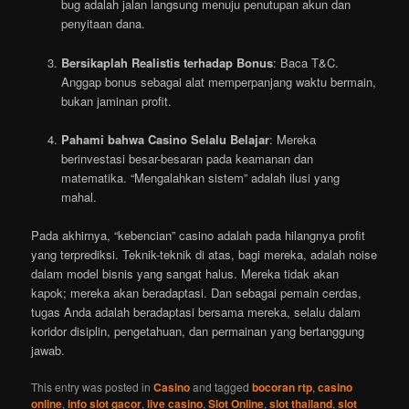
bug adalah jalan langsung menuju penutupan akun dan
penyitaan dana.
Bersikaplah Realistis terhadap Bonus
: Baca T&C.
Anggap bonus sebagai alat memperpanjang waktu bermain,
bukan jaminan profit.
Pahami bahwa Casino Selalu Belajar
: Mereka
berinvestasi besar-besaran pada keamanan dan
matematika. “Mengalahkan sistem” adalah ilusi yang
mahal.
Pada akhirnya, “kebencian” casino adalah pada hilangnya profit
yang terprediksi. Teknik-teknik di atas, bagi mereka, adalah noise
dalam model bisnis yang sangat halus. Mereka tidak akan
kapok; mereka akan beradaptasi. Dan sebagai pemain cerdas,
tugas Anda adalah beradaptasi bersama mereka, selalu dalam
koridor disiplin, pengetahuan, dan permainan yang bertanggung
jawab.
This entry was posted in
Casino
and tagged
bocoran rtp
,
casino
online
,
info slot gacor
,
live casino
,
Slot Online
,
slot thailand
,
slot