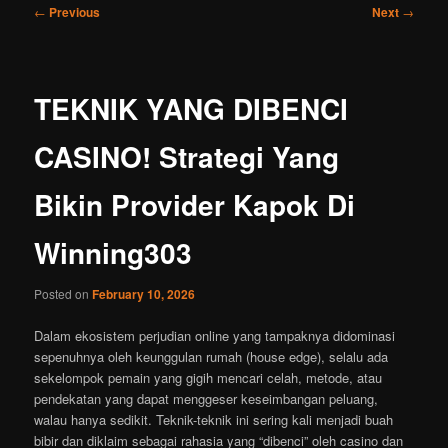
Post
←
Previous
Next
→
navigation
TEKNIK YANG DIBENCI
CASINO! Strategi Yang
Bikin Provider Kapok Di
Winning303
Posted on
February 10, 2026
Dalam ekosistem perjudian online yang tampaknya didominasi
sepenuhnya oleh keunggulan rumah (house edge), selalu ada
sekelompok pemain yang gigih mencari celah, metode, atau
pendekatan yang dapat menggeser keseimbangan peluang,
walau hanya sedikit. Teknik-teknik ini sering kali menjadi buah
bibir dan diklaim sebagai rahasia yang “dibenci” oleh casino dan