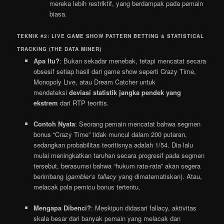
mereka lebih restriktif, yang berdampak pada pemain
biasa.
TEKNIK #2: LIVE GAME SHOW PATTERN BETTING & STATISTICAL
TRACKING (THE DATA MINER)
Apa Itu?
: Bukan sekadar menebak, tetapi mencatat secara
obsesif setiap hasil dari game show seperti Crazy Time,
Monopoly Live, atau Dream Catcher untuk
mendeteksi
deviasi statistik jangka pendek yang
ekstrem
dari RTP teoritis.
Contoh Nyata
: Seorang pemain mencatat bahwa segmen
bonus “Crazy Time” tidak muncul dalam 200 putaran,
sedangkan probabilitas teoritisnya adalah 1/54. Dia lalu
mulai meningkatkan taruhan secara progresif pada segmen
tersebut, berasumsi bahwa “hukum rata-rata” akan segera
berimbang (
gambler’s fallacy
yang dimatematiskan). Atau,
melacak pola pemicu bonus tertentu.
Mengapa Dibenci?
: Meskipun didasari fallacy, aktivitas
skala besar dari banyak pemain yang melacak dan