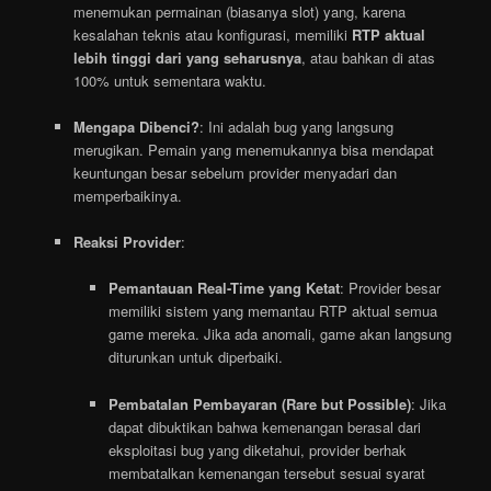
menemukan permainan (biasanya slot) yang, karena
kesalahan teknis atau konfigurasi, memiliki
RTP aktual
lebih tinggi dari yang seharusnya
, atau bahkan di atas
100% untuk sementara waktu.
Mengapa Dibenci?
: Ini adalah bug yang langsung
merugikan. Pemain yang menemukannya bisa mendapat
keuntungan besar sebelum provider menyadari dan
memperbaikinya.
Reaksi Provider
:
Pemantauan Real-Time yang Ketat
: Provider besar
memiliki sistem yang memantau RTP aktual semua
game mereka. Jika ada anomali, game akan langsung
diturunkan untuk diperbaiki.
Pembatalan Pembayaran (Rare but Possible)
: Jika
dapat dibuktikan bahwa kemenangan berasal dari
eksploitasi bug yang diketahui, provider berhak
membatalkan kemenangan tersebut sesuai syarat