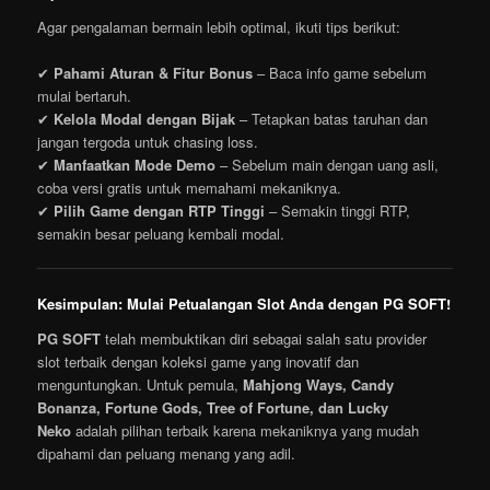
Agar pengalaman bermain lebih optimal, ikuti tips berikut:
✔
Pahami Aturan & Fitur Bonus
– Baca info game sebelum
mulai bertaruh.
✔
Kelola Modal dengan Bijak
– Tetapkan batas taruhan dan
jangan tergoda untuk chasing loss.
✔
Manfaatkan Mode Demo
– Sebelum main dengan uang asli,
coba versi gratis untuk memahami mekaniknya.
✔
Pilih Game dengan RTP Tinggi
– Semakin tinggi RTP,
semakin besar peluang kembali modal.
Kesimpulan: Mulai Petualangan Slot Anda dengan PG SOFT!
PG SOFT
telah membuktikan diri sebagai salah satu provider
slot terbaik dengan koleksi game yang inovatif dan
menguntungkan. Untuk pemula,
Mahjong Ways, Candy
Bonanza, Fortune Gods, Tree of Fortune, dan Lucky
Neko
adalah pilihan terbaik karena mekaniknya yang mudah
dipahami dan peluang menang yang adil.