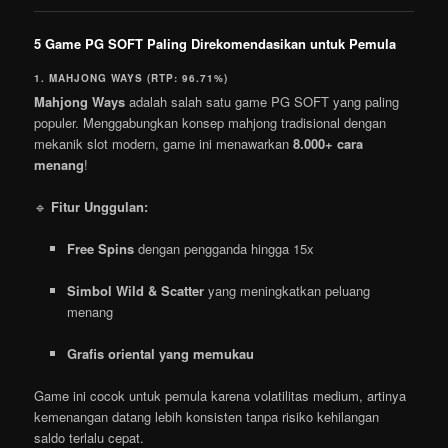
5 Game PG SOFT Paling Direkomendasikan untuk Pemula
1. MAHJONG WAYS (RTP: 96.71%)
Mahjong Ways
adalah salah satu game PG SOFT yang paling
populer. Menggabungkan konsep mahjong tradisional dengan
mekanik slot modern, game ini menawarkan
8.000+ cara
menang
!
🔹
Fitur Unggulan:
Free Spins
dengan pengganda hingga 15x
Simbol Wild & Scatter
yang meningkatkan peluang
menang
Grafis oriental yang memukau
Game ini cocok untuk pemula karena volatilitas medium, artinya
kemenangan datang lebih konsisten tanpa risiko kehilangan
saldo terlalu cepat.