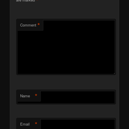
*
*
Comment
*
Name
*
Email