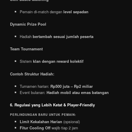
Pemain di-match dengan
level sepadan
Dynamic Prize Pool
Hadiah
bertambah sesuai jumlah peserta
Team Tournament
Sistem
klan dengan reward kolektif
Contoh Struktur Hadiah:
Turnamen harian:
Rp500 juta – Rp2 miliar
Event bulanan:
Hadiah mobil atau emas batangan
6. Regulasi yang Lebih Ketat & Player-Friendly
PERLINDUNGAN BARU UNTUK PEMAIN:
Limit Kekalahan Harian
(opsional)
Fitur Cooling Off
wajib tiap 2 jam