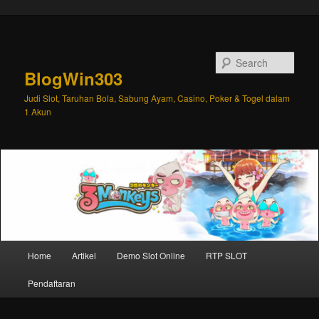
Skip to primary content
Search
BlogWin303
Judi Slot, Taruhan Bola, Sabung Ayam, Casino, Poker & Togel dalam
1 Akun
Main
Home
Artikel
Demo Slot Online
RTP SLOT
menu
Pendaftaran