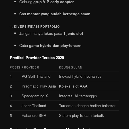
Gabung
grup VIP early adopter
Cari
mentor yang sudah berpengalaman
4. DIVERSIFIKASI PORTFOLIO
Jangan hanya fokus pada
1 jenis slot
Coba
game hybrid dan play-to-earn
Prediksi Provider Teratas 2025
POSISI
PROVIDER
KEUNGGULAN
1
PG Soft Thailand
Inovasi hybrid mechanics
2
Pragmatic Play Asia
Koleksi slot AAA
3
Spadegaming X
Integrasi AI tercanggih
4
Joker Thailand
Turnamen dengan hadiah terbesar
5
Habanero SEA
Sistem play-to-earn terbaik