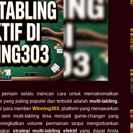
, pemain selalu mencari cara untuk memaksimalkan
 yang paling populer dan terbukti adalah
multi-tabling
,
gi para member
Winning303
, platform yang menawarkan
seni multi-tabling bisa menjadi game-changer yang
meningkatkan volume permainan tanpa mengorbankan
ongkar
strategi multi-tabling efektif
yang dapat Anda