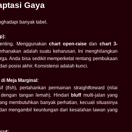
aptasi Gaya
nghadapi banyak tabel.
p):
rpenting. Menggunakan
chart open-raise
dan
chart 3-
rhanakan adalah suatu keharusan. Ini menghilangkan
ga. Anda bisa sedikit memperketat rentang pembukaan
ri posisi akhir. Konsistensi adalah kunci.
di Meja Marginal:
f (
fish
), pertahankan permainan straightforward (nilai
i dengan tangan lemah). Hindari
bluff
multi-jalan yang
ang membutuhkan banyak perhatian, kecuali situasinya
an mengambil keuntungan dari kesalahan lawan yang
cut: