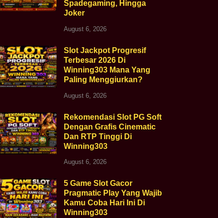
Spadegaming, Hingga
Joker
August 6, 2026
Slot Jackpot Progresif
Terbesar 2026 Di
Winning303 Mana Yang
Paling Menggiurkan?
August 6, 2026
Rekomendasi Slot PG Soft
Dengan Grafis Cinematic
Dan RTP Tinggi Di
Winning303
August 6, 2026
5 Game Slot Gacor
Pragmatic Play Yang Wajib
Kamu Coba Hari Ini Di
Winning303