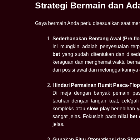
Strategi Bermain dan Ad
Gaya bermain Anda perlu disesuaikan saat me
Sederhanakan Rentang Awal (Pre-flo
Ini mungkin adalah penyesuaian te
bet
yang sudah ditentukan dan disede
keraguan dan menghemat waktu berhar
dari posisi awal dan melonggarkannya da
Hindari Permainan Rumit Pasca-Flop 
Di meja dengan banyak pemain pasi
taruhan dengan tangan kuat, cek/gal
kompleks atau
slow play
berlebihan y
sangat jelas. Fokuslah pada
nilai bet
d
jelas.
Gunakan Fitur Otomatisasi dan Short