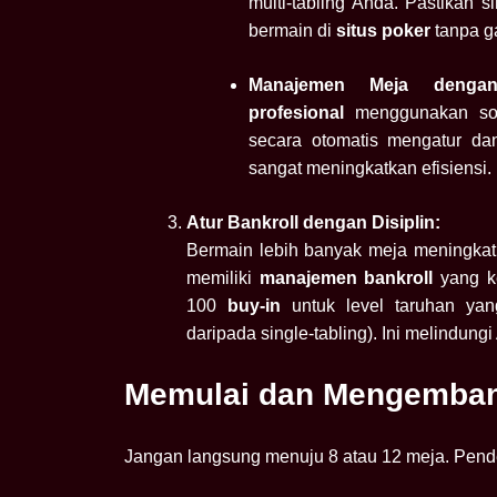
multi-tabling Anda. Pastikan s
bermain di
situs poker
tanpa g
Manajemen Meja dengan 
profesional
menggunakan soft
secara otomatis mengatur dan
sangat meningkatkan efisiensi.
Atur Bankroll dengan Disiplin:
Bermain lebih banyak meja meningkat
memiliki
manajemen bankroll
yang ke
100
buy-in
untuk level taruhan yang
daripada single-tabling). Ini melindung
Memulai dan Mengembang
Jangan langsung menuju 8 atau 12 meja. Pende