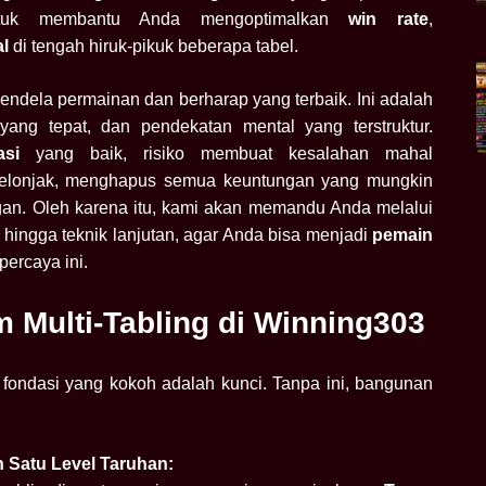
ntuk membantu Anda mengoptimalkan
win rate
,
l
di tengah hiruk-pikuk beberapa tabel.
endela permainan dan berharap yang terbaik. Ini adalah
yang tepat, dan pendekatan mental yang terstruktur.
asi
yang baik, risiko membuat kesalahan mahal
melonjak, menghapus semua keuntungan yang mungkin
gan. Oleh karena itu, kami akan memandu Anda melalui
 hingga teknik lanjutan, agar Anda bisa menjadi
pemain
percaya ini.
 Multi-Tabling di Winning303
 fondasi yang kokoh adalah kunci. Tanpa ini, bangunan
 Satu Level Taruhan: