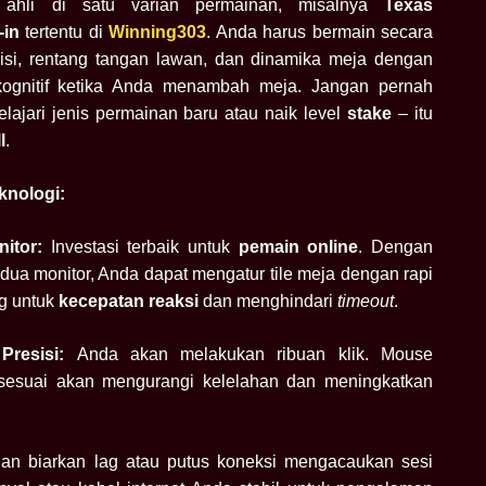
 ahli di satu varian permainan, misalnya
Texas
-in
tertentu di
Winning303
. Anda harus bermain secara
isi, rentang tangan lawan, dan dinamika meja dengan
kognitif ketika Anda menambah meja. Jangan pernah
lajari jenis permainan baru atau naik level
stake
– itu
l
.
knologi:
itor:
Investasi terbaik untuk
pemain online
. Dengan
u dua monitor, Anda dapat mengatur tile meja dengan rapi
ng untuk
kecepatan reaksi
dan menghindari
timeout
.
resisi:
Anda akan melakukan ribuan klik. Mouse
sesuai akan mengurangi kelelahan dan meningkatkan
n biarkan lag atau putus koneksi mengacaukan sesi