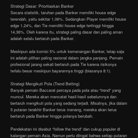
Strategi Dasar: Prioritaskan Banker
Secara statistik, taruhan pada Banker memiliki house edge
terendah, yaitu sekitar 1,06%. Sedangkan Player memiliki house
edge 1,24%, dan Tie memiliki house edge tertinggi hingga
14,36%. Oleh karena itu, strategi paling dasar dan paling aman
adalah selalu bertaruh pada Banker.
Meskipun ada komisi 5% untuk kemenangan Banker, tetap saja
ini adalah pilihan paling rasional dalam jangka panjang. Pemain
profesional jarang sekali bertaruh pada Tie karena risikonya
terlalu besar meskipun bayarannya tinggi (biasanya 8:1).
Strategi Mengikuti Pola (Trend Betting)
Banyak pemain Baccarat percaya pada pola atau “trend” yang
muncul. Mereka akan mencatat hasil-hasil sebelumnya dan
bertaruh mengikuti pola yang sedang terjadi. Misalnya, jika dalam
5 putaran terakhir Banker terus menang, mereka akan terus
bertaruh pada Banker hingga polanya berubah.
Pendekatan ini disebut “follow the trend” dan cukup populer di
kalangan pemain Asia. Namun perlu diingat bahwa setiap putaran