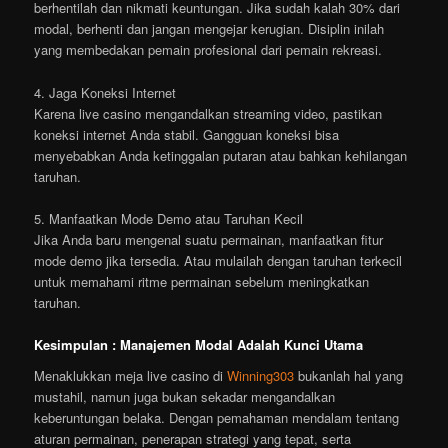
berhentilah dan nikmati keuntungan. Jika sudah kalah 30% dari
modal, berhenti dan jangan mengejar kerugian. Disiplin inilah
yang membedakan pemain profesional dari pemain rekreasi.
4. Jaga Koneksi Internet
Karena live casino mengandalkan streaming video, pastikan
koneksi internet Anda stabil. Gangguan koneksi bisa
menyebabkan Anda ketinggalan putaran atau bahkan kehilangan
taruhan.
5. Manfaatkan Mode Demo atau Taruhan Kecil
Jika Anda baru mengenal suatu permainan, manfaatkan fitur
mode demo jika tersedia. Atau mulailah dengan taruhan terkecil
untuk memahami ritme permainan sebelum meningkatkan
taruhan.
Kesimpulan : Manajemen Modal Adalah Kunci Utama
Menaklukkan meja live casino di
Winning303
bukanlah hal yang
mustahil, namun juga bukan sekadar mengandalkan
keberuntungan belaka. Dengan pemahaman mendalam tentang
aturan permainan, penerapan strategi yang tepat, serta