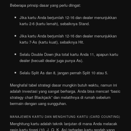
Beberapa prinsip dasar yang perlu diingat:
Jika kartu Anda berjumlah 12-16 dan dealer menunjukkan
kartu 2-6 (kartu lemah), sebaiknya Stand.
Jika kartu Anda berjumlah 12-16 dan dealer menunjukkan
kartu 7-As (kartu kuat), sebaiknya Hit.
Selalu Double Down jika total kartu Anda 11, apapun kartu
dealer (kecuali dealer juga punya As).
Selalu Split As dan 8, jangan pernah Split 10 atau 5.
Menghafal tabel strategi dasar mungkin butuh waktu, namun ini
adalah investasi yang sangat berharga. Anda bisa mencari “basic
strategy chart Blackjack” dan melatihnya di rumah sebelum
bermain dengan uang sungguhan.
MANAJEMEN KARTU DAN MENGHITUNG KARTU (CARD COUNTING)
Menghitung kartu adalah teknik lanjutan di mana Anda melacak
rasio kartu tinggi (10, J, Q, K, As) terhadap kartu rendah yang