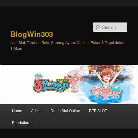
Skip to primary content
Search
BlogWin303
Judi Slot, Taruhan Bola, Sabung Ayam, Casino, Poker & Togel dalam
1 Akun
Main
Home
Artikel
Demo Slot Online
RTP SLOT
menu
Pendaftaran