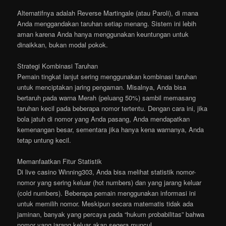
Alternatifnya adalah Reverse Martingale (atau Paroli), di mana
Anda menggandakan taruhan setiap menang. Sistem ini lebih
aman karena Anda hanya menggunakan keuntungan untuk
dinaikkan, bukan modal pokok.
Strategi Kombinasi Taruhan
Pemain tingkat lanjut sering menggunakan kombinasi taruhan
untuk menciptakan jaring pengaman. Misalnya, Anda bisa
bertaruh pada warna Merah (peluang 50%) sambil memasang
taruhan kecil pada beberapa nomor tertentu. Dengan cara ini, jika
bola jatuh di nomor yang Anda pasang, Anda mendapatkan
kemenangan besar, sementara jika hanya kena warnanya, Anda
tetap untung kecil.
Memanfaatkan Fitur Statistik
Di live casino Winning303, Anda bisa melihat statistik nomor-
nomor yang sering keluar (hot numbers) dan yang jarang keluar
(cold numbers). Beberapa pemain menggunakan informasi ini
untuk memilih nomor. Meskipun secara matematis tidak ada
jaminan, banyak yang percaya pada “hukum probabilitas” bahwa
nomor yang jarang keluar akan segera muncul.