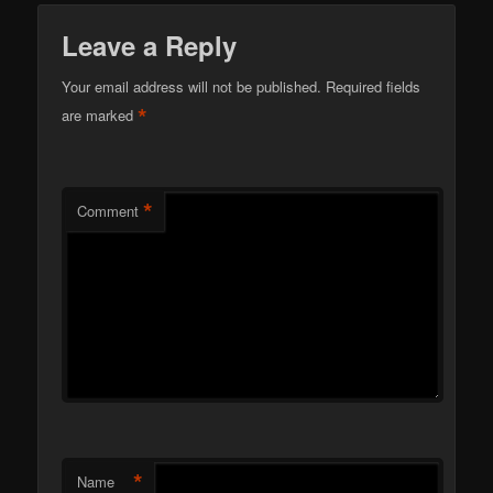
Leave a Reply
Your email address will not be published.
Required fields
*
are marked
*
Comment
*
Name