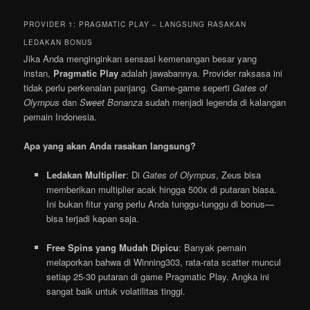
PROVIDER 1: PRAGMATIC PLAY – LANGSUNG RASAKAN
LEDAKAN BONUS
Jika Anda menginginkan sensasi kemenangan besar yang
instan,
Pragmatic Play
adalah jawabannya. Provider raksasa ini
tidak perlu perkenalan panjang. Game-game seperti
Gates of
Olympus
dan
Sweet Bonanza
sudah menjadi legenda di kalangan
pemain Indonesia.
Apa yang akan Anda rasakan langsung?
Ledakan Multiplier
: Di
Gates of Olympus
, Zeus bisa
memberikan multiplier acak hingga 500x di putaran biasa.
Ini bukan fitur yang perlu Anda tunggu-tunggu di bonus—
bisa terjadi kapan saja.
Free Spins yang Mudah Dipicu
: Banyak pemain
melaporkan bahwa di Winning303, rata-rata scatter muncul
setiap 25-30 putaran di game Pragmatic Play. Angka ini
sangat baik untuk volatilitas tinggi.