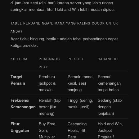
di jam-jam sepi (dini hari) karena server yang lebih ringan
seringkali membuat fitur Hold and Win lebih mudah dipicu.
TABEL PERBANDINGAN: MANA YANG PALING COCOK UNTUK
ANDA?
Agar tidak bingung, berikut adalah tabel perbandingan cepat
ketiga provider:
KRITERIA
PRAGMATIC
PG SOFT
HABANERO
PLAY
Target
Pemburu
Pemain modal
Pencari
Pemain
jackpot &
kecil, sesi
kemenangan
maxwin
panjang
tanpa batas
Frekuensi
Rendah (tapi
Tinggi (sering,
Sedang (stabil
Kemenangan
besar jika
meski kecil)
dengan
menang)
lonjakan)
Fitur
Buy Free
Cascading
Hold and Win,
Unggulan
Spin,
Reels, Hit
Jackpot
Multiplier
Rate
Progresif