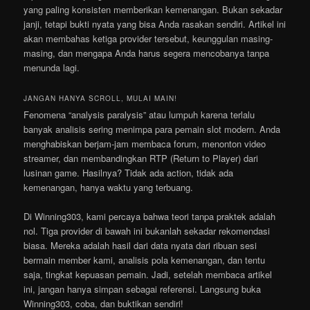
yang paling konsisten memberikan kemenangan. Bukan sekadar
janji, tetapi bukti nyata yang bisa Anda rasakan sendiri. Artikel ini
akan membahas ketiga provider tersebut, keunggulan masing-
masing, dan mengapa Anda harus segera mencobanya tanpa
menunda lagi.
JANGAN HANYA SCROLL, MULAI MAIN!
Fenomena “analysis paralysis” atau lumpuh karena terlalu
banyak analisis sering menimpa para pemain slot modern. Anda
menghabiskan berjam-jam membaca forum, menonton video
streamer, dan membandingkan RTP (Return to Player) dari
lusinan game. Hasilnya? Tidak ada action, tidak ada
kemenangan, hanya waktu yang terbuang.
Di Winning303, kami percaya bahwa teori tanpa praktek adalah
nol. Tiga provider di bawah ini bukanlah sekadar rekomendasi
biasa. Mereka adalah hasil dari data nyata dari ribuan sesi
bermain member kami, analisis pola kemenangan, dan tentu
saja, tingkat kepuasan pemain. Jadi, setelah membaca artikel
ini, jangan hanya simpan sebagai referensi. Langsung buka
Winning303, coba, dan buktikan sendiri!