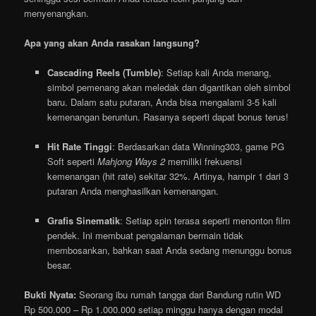
menyenangkan.
Apa yang akan Anda rasakan langsung?
Cascading Reels (Tumble)
: Setiap kali Anda menang,
simbol pemenang akan meledak dan digantikan oleh simbol
baru. Dalam satu putaran, Anda bisa mengalami 3-5 kali
kemenangan beruntun. Rasanya seperti dapat bonus terus!
Hit Rate Tinggi
: Berdasarkan data Winning303, game PG
Soft seperti
Mahjong Ways 2
memiliki frekuensi
kemenangan (hit rate) sekitar 32%. Artinya, hampir 1 dari 3
putaran Anda menghasilkan kemenangan.
Grafis Sinematik
: Setiap spin terasa seperti menonton film
pendek. Ini membuat pengalaman bermain tidak
membosankan, bahkan saat Anda sedang menunggu bonus
besar.
Bukti Nyata:
Seorang ibu rumah tangga dari Bandung rutin WD
Rp 500.000 – Rp 1.000.000 setiap minggu hanya dengan modal