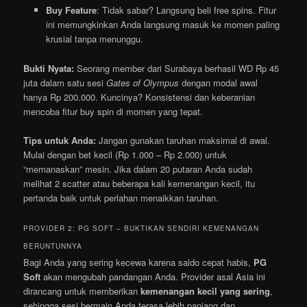
Buy Feature
: Tidak sabar? Langsung beli free spins. Fitur
ini memungkinkan Anda langsung masuk ke momen paling
krusial tanpa menunggu.
Bukti Nyata:
Seorang member dari Surabaya berhasil WD Rp 45
juta dalam satu sesi
Gates of Olympus
dengan modal awal
hanya Rp 200.000. Kuncinya? Konsistensi dan keberanian
mencoba fitur buy spin di momen yang tepat.
Tips untuk Anda:
Jangan gunakan taruhan maksimal di awal.
Mulai dengan bet kecil (Rp 1.000 – Rp 2.000) untuk
“memanaskan” mesin. Jika dalam 20 putaran Anda sudah
melihat 2 scatter atau beberapa kali kemenangan kecil, itu
pertanda baik untuk perlahan menaikkan taruhan.
PROVIDER 2: PG SOFT – BUKTIKAN SENDIRI KEMENANGAN
BERUNTUNNYA
Bagi Anda yang sering kecewa karena saldo cepat habis,
PG
Soft
akan mengubah pandangan Anda. Provider asal Asia ini
dirancang untuk memberikan
kemenangan kecil yang sering
,
sehingga sesi bermain Anda terasa lebih panjang dan