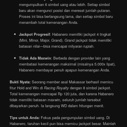
mengumpulkan 6 simbol uang atau lebih. Setiap simbol
baru akan mengunci posisi dan mereset jumlah putaran.
Proses ini bisa berlangsung lama, dan setiap simbol baru
menambah total kemenangan Anda.
Jackpot Progresif
: Habanero memiliki jackpot 4 tingkat
(Mini, Minor, Major, Grand). Grand jackpot tidak memiliki
batasan nilai—bisa mencapai milyaran rupiah.
Tidak Ada Maxwin
: Berbeda dengan provider lain yang
membatasi kemenangan maksimal (misalnya 5.000x lipat),
Habanero membayar penuh apapun kemenangan Anda.
Bukti Nyata:
Seorang member asal Makassar berhasil memicu
fitur Hold and Win di
Racing Royalty
dengan 8 simbol jackpot.
Total kemenangan mencapai Rp 120 juta, dan karena Habanero
tidak memiliki batasan maxwin, seluruh jumlah tersebut
dibayarkan penuh. Ia langsung WD dalam hitungan menit.
Tips untuk Anda:
Fokus pada pengumpulan simbol uang. Di
Habanero, taruhan kecil pun bisa memicu jackpot besar. Mainlah