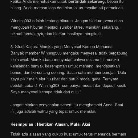
ketika Anda memutuskan untuk
bertindak sekarang
, beban itu
hilang. Anda merasa lega dan bisa fokus menikmati permainan.
Winning303 adalah tentang hiburan. Jangan biarkan penundaan
mengubah hiburan menjadi sumber stres. Mainkan sekarang,
nikmati prosesnya, dan biarkan hasilnya mengikuti.
8. Studi Kasus: Mereka yang Menyesal Karena Menunda
Banyak member Winning303 mengaku menyesal tidak bergabung
lebih awal. Mereka baru menyadari bahwa selama ini mereka
kehilangan banyak kesempatan untuk menang, mendapatkan
bonus, dan bersenang-senang. Salah satu member berujar, “Dulu
saya pikir main slot itu ribet dan butuh modal gede. Ternyata
setelah coba di Winning303, semuanya mudah dan deposit kecil.
Saya menyesal kenapa tidak dari dulu.”
Jangan biarkan penyesalan seperti itu menghampiri Anda. Saat
ini juga adalah waktu yang tepat untuk memulai.
Kesimpulan : Hentikan Alasan, Mulai Aksi
Tidak ada alasan yang cukup kuat untuk terus menunda bermain