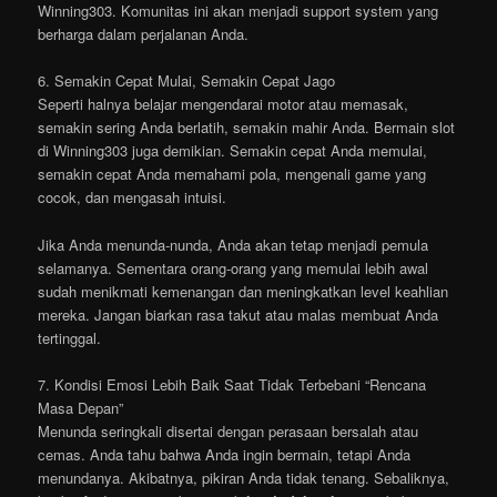
Winning303. Komunitas ini akan menjadi support system yang
berharga dalam perjalanan Anda.
6. Semakin Cepat Mulai, Semakin Cepat Jago
Seperti halnya belajar mengendarai motor atau memasak,
semakin sering Anda berlatih, semakin mahir Anda. Bermain slot
di Winning303 juga demikian. Semakin cepat Anda memulai,
semakin cepat Anda memahami pola, mengenali game yang
cocok, dan mengasah intuisi.
Jika Anda menunda-nunda, Anda akan tetap menjadi pemula
selamanya. Sementara orang-orang yang memulai lebih awal
sudah menikmati kemenangan dan meningkatkan level keahlian
mereka. Jangan biarkan rasa takut atau malas membuat Anda
tertinggal.
7. Kondisi Emosi Lebih Baik Saat Tidak Terbebani “Rencana
Masa Depan”
Menunda seringkali disertai dengan perasaan bersalah atau
cemas. Anda tahu bahwa Anda ingin bermain, tetapi Anda
menundanya. Akibatnya, pikiran Anda tidak tenang. Sebaliknya,