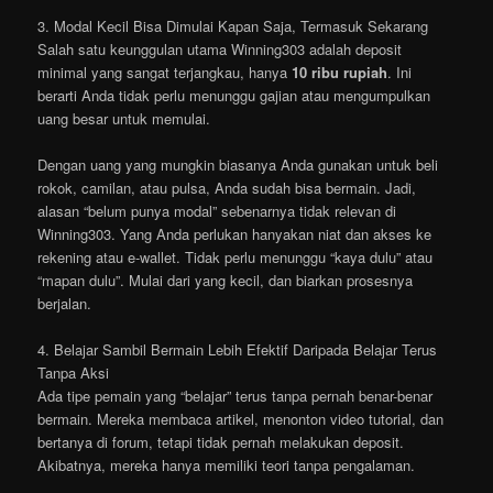
3. Modal Kecil Bisa Dimulai Kapan Saja, Termasuk Sekarang
Salah satu keunggulan utama Winning303 adalah deposit
minimal yang sangat terjangkau, hanya
10 ribu rupiah
. Ini
berarti Anda tidak perlu menunggu gajian atau mengumpulkan
uang besar untuk memulai.
Dengan uang yang mungkin biasanya Anda gunakan untuk beli
rokok, camilan, atau pulsa, Anda sudah bisa bermain. Jadi,
alasan “belum punya modal” sebenarnya tidak relevan di
Winning303. Yang Anda perlukan hanyakan niat dan akses ke
rekening atau e-wallet. Tidak perlu menunggu “kaya dulu” atau
“mapan dulu”. Mulai dari yang kecil, dan biarkan prosesnya
berjalan.
4. Belajar Sambil Bermain Lebih Efektif Daripada Belajar Terus
Tanpa Aksi
Ada tipe pemain yang “belajar” terus tanpa pernah benar-benar
bermain. Mereka membaca artikel, menonton video tutorial, dan
bertanya di forum, tetapi tidak pernah melakukan deposit.
Akibatnya, mereka hanya memiliki teori tanpa pengalaman.