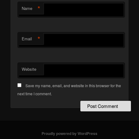
*
Name
*
Email
Website
Save my name, email, and website in this browser for the
next time I comment.
Proudly powered by WordPress