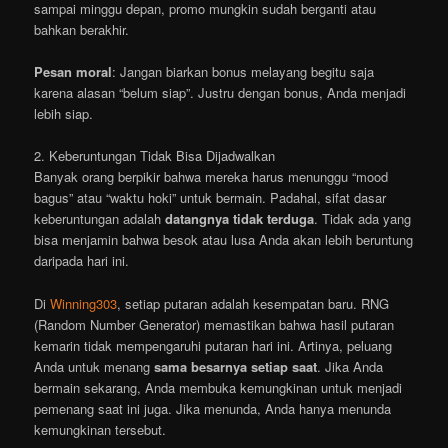
sampai minggu depan, promo mungkin sudah berganti atau
bahkan berakhir.
Pesan moral
: Jangan biarkan bonus melayang begitu saja
karena alasan “belum siap”. Justru dengan bonus, Anda menjadi
lebih siap.
2. Keberuntungan Tidak Bisa Dijadwalkan
Banyak orang berpikir bahwa mereka harus menunggu “mood
bagus” atau “waktu hoki” untuk bermain. Padahal, sifat dasar
keberuntungan adalah
datangnya tidak terduga
. Tidak ada yang
bisa menjamin bahwa besok atau lusa Anda akan lebih beruntung
daripada hari ini.
Di
Winning303
, setiap putaran adalah kesempatan baru. RNG
(Random Number Generator) memastikan bahwa hasil putaran
kemarin tidak mempengaruhi putaran hari ini. Artinya, peluang
Anda untuk menang
sama besarnya setiap saat
. Jika Anda
bermain sekarang, Anda membuka kemungkinan untuk menjadi
pemenang saat ini juga. Jika menunda, Anda hanya menunda
kemungkinan tersebut.