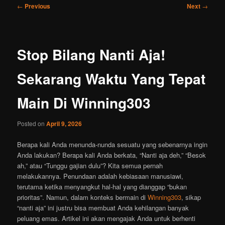
Post
←
Previous
Next
→
navigation
Stop Bilang Nanti Aja!
Sekarang Waktu Yang Tepat
Main Di Winning303
Posted on
April 9, 2026
Berapa kali Anda menunda-nunda sesuatu yang sebenarnya ingin
Anda lakukan? Berapa kali Anda berkata, “Nanti aja deh,” “Besok
ah,” atau “Tunggu gajian dulu”? Kita semua pernah
melakukannya. Penundaan adalah kebiasaan manusiawi,
terutama ketika menyangkut hal-hal yang dianggap “bukan
prioritas”. Namun, dalam konteks bermain di
Winning303
, sikap
“nanti aja” ini justru bisa membuat Anda kehilangan banyak
peluang emas. Artikel ini akan mengajak Anda untuk berhenti