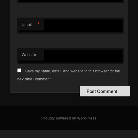
*
Email
Website
Save my name, email, and website in this browser for the
next time I comment.
Proudly powered by WordPress