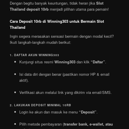
Dengan begitu banyak keuntungan, tidak heran jika
Slot
Thailand deposit 10rb
menjadi pilihan utama para pemain!
Cara Deposit 10rb di Winning303 untuk Bermain Slot
Thailand
Ingin segera merasakan sensasi bermain dengan modal kecil?
Ikuti langkah-langkah mudah berikut:
1. DAFTAR AKUN WINNING303
Kunjungi situs resmi
Winning303
dan klik
“Daftar”
.
Isi data diri dengan benar (pastikan nomor HP & email
aktif).
Verifikasi akun melalui link yang dikirim via email/SMS.
2. LAKUKAN DEPOSIT MINIMAL 10RB
Login ke akun dan masuk ke menu
“Deposit”
.
Pilih metode pembayaran (
transfer bank, e-wallet, atau