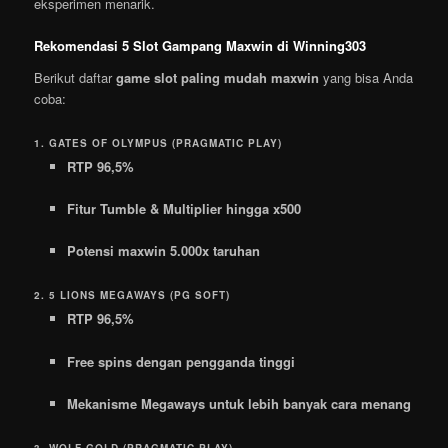
eksperimen menarik.
Rekomendasi 5 Slot Gampang Maxwin di Winning303
Berikut daftar
game slot paling mudah maxwin
yang bisa Anda
coba:
1. GATES OF OLYMPUS (PRAGMATIC PLAY)
RTP 96,5%
Fitur Tumble & Multiplier hingga x500
Potensi maxwin 5.000x taruhan
2. 5 LIONS MEGAWAYS (PG SOFT)
RTP 96,5%
Free spins dengan pengganda tinggi
Mekanisme Megaways untuk lebih banyak cara menang
3. WOLF GOLD (PRAGMATIC PLAY)