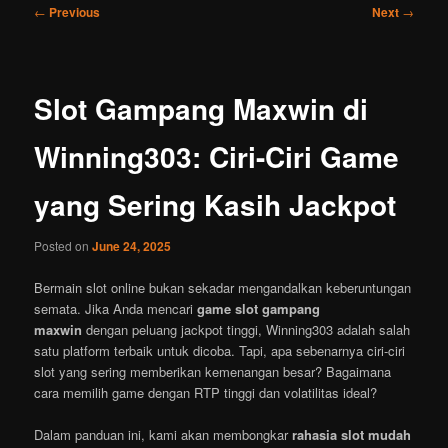
Post
←
Previous
Next
→
navigation
Slot Gampang Maxwin di
Winning303: Ciri-Ciri Game
yang Sering Kasih Jackpot
Posted on
June 24, 2025
Bermain slot online bukan sekadar mengandalkan keberuntungan
semata. Jika Anda mencari
game slot gampang
maxwin
dengan peluang jackpot tinggi, Winning303 adalah salah
satu platform terbaik untuk dicoba. Tapi, apa sebenarnya ciri-ciri
slot yang sering memberikan kemenangan besar? Bagaimana
cara memilih game dengan RTP tinggi dan volatilitas ideal?
Dalam panduan ini, kami akan membongkar
rahasia slot mudah