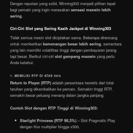
Dengan reputasi yang solid, Winning303 menjadi pilihan tepat
bagi pemain yang ingin merasakan
sensasi maxwin lebih
sering
.
Ciri-Ciri Slot yang Sering Kasih Jackpot di Winning303
Tidak semua mesin slot diciptakan sama. Beberapa dirancang
untuk memberikan
kemenangan besar lebih sering
, sementara
yang lain memiliki volatilitas tinggi dengan pembayaran jarang
tapi besar. Berikut ciri-ciri
slot gampang maxwin
yang perlu
Anda ketahui:
1. MEMILIKI RTP DI ATAS 96%
Return to Player (RTP)
adalah persentase teoretis dari total
taruhan yang dikembalikan ke pemain. Semakin tinggi RTP,
semakin besar peluang menang dalam jangka panjang.
Contoh Slot dengan RTP Tinggi di Winning303:
Starlight Princess (RTP 98,5%)
– Slot Pragmatic Play
dengan fitur multiplier hingga x500.