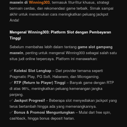
maxwin di
Winning303
, termasuk fitur-fitur khusus, strategi
bermain cerdas, dan rekomendasi game terbaik. Simak sampai
akhir untuk menemukan cara meningkatkan peluang jackpot
Anda!
Mengenal Winning303: Platform Slot dengan Pembayaran
Tinggi
Sebelum membahas lebih dalam tentang
game slot gampang
maxwin
, penting untuk mengenal Winning303 sebagai salah satu
situs judi online terpercaya. Platform ini menawarkan:
✅
Koleksi Slot Lengkap
– Dari provider ternama seperti
Pragmatic Play, PG Soft, Habanero, dan Microgaming.
✅
RTP (Return to Player) Tinggi
– Banyak game dengan RTP
di atas 96%, meningkatkan peluang kemenangan jangka
panjang.
✅
Jackpot Progresif
– Beberapa slot menyediakan jackpot yang
terus bertambah hingga ada yang memenangkannya.
✅
Bonus & Promosi Menguntungkan
– Mulai dari free spin,
cashback, hingga bonus deposit harian.