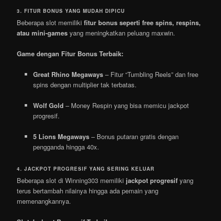
3. FITUR BONUS YANG MUDAH DIPICU
Beberapa slot memiliki
fitur bonus seperti free spins, respins,
atau mini-games
yang meningkatkan peluang maxwin.
Game dengan Fitur Bonus Terbaik:
Great Rhino Megaways
– Fitur “Tumbling Reels” dan free
spins dengan multiplier tak terbatas.
Wolf Gold
– Money Respin yang bisa memicu jackpot
progresif.
5 Lions Megaways
– Bonus putaran gratis dengan
pengganda hingga 40x.
4. JACKPOT PROGRESIF YANG SERING KELUAR
Beberapa slot di Winning303 memiliki
jackpot progresif
yang
terus bertambah nilainya hingga ada pemain yang
memenangkannya.