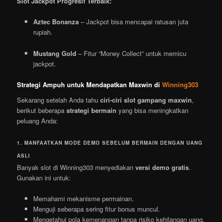
Slot Jackpot Progresif Terbaik:
Aztec Bonanza
– Jackpot bisa mencapai ratusan juta
rupiah.
Mustang Gold
– Fitur “Money Collect” untuk memicu
jackpot.
Strategi Ampuh untuk Mendapatkan Maxwin di
Winning303
Sekarang setelah Anda tahu
ciri-ciri slot gampang maxwin
,
berikut beberapa
strategi bermain
yang bisa meningkatkan
peluang Anda:
1. MANFAATKAN MODE DEMO SEBELUM BERMAIN DENGAN UANG
ASLI
Banyak slot di Winning303 menyediakan
versi demo gratis
.
Gunakan ini untuk:
Memahami mekanisme permainan.
Menguji seberapa sering fitur bonus muncul.
Mengetahui pola kemenangan tanpa risiko kehilangan uang.