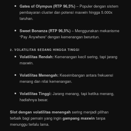
Gates of Olympus (RTP 96,5%)
– Populer dengan sistem
pembayaran cluster dan potensi maxwin hingga 5.000x
taruhan.
Sweet Bonanza (RTP 96,5%)
– Menggunakan mekanisme
“Pay Anywhere” dengan kemenangan beruntun.
2. VOLATILITAS SEDANG HINGGA TINGGI
Volatilitas Rendah:
Kemenangan kecil sering, tapi jarang
maxwin.
Volatilitas Menengah:
Keseimbangan antara frekuensi
menang dan nilai kemenangan.
Volatilitas Tinggi:
Jarang menang, tapi ketika menang,
hadiahnya besar.
Slot dengan volatilitas menengah
sering menjadi pilihan
terbaik bagi pemain yang ingin
gampang maxwin
tanpa
menunggu terlalu lama.