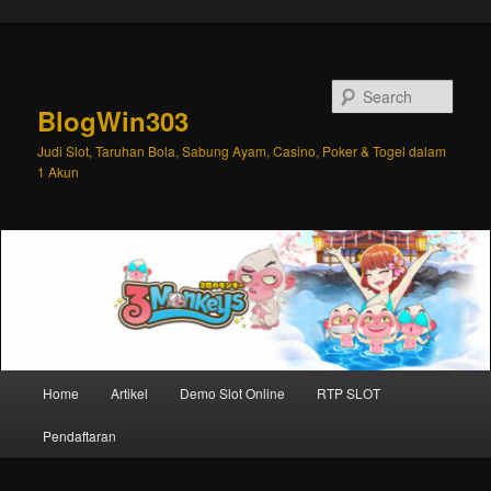
Skip to primary content
Search
BlogWin303
Judi Slot, Taruhan Bola, Sabung Ayam, Casino, Poker & Togel dalam
1 Akun
Main
Home
Artikel
Demo Slot Online
RTP SLOT
menu
Pendaftaran