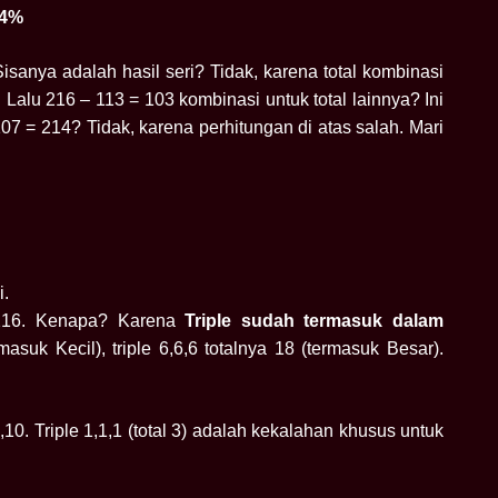
54%
Sisanya adalah hasil seri? Tidak, karena total kombinasi
 Lalu 216 – 113 = 103 kombinasi untuk total lainnya? Ini
 = 214? Tidak, karena perhitungan di atas salah. Mari
i.
 216. Kenapa? Karena
Triple sudah termasuk dalam
rmasuk Kecil), triple 6,6,6 totalnya 18 (termasuk Besar).
9,10. Triple 1,1,1 (total 3) adalah kekalahan khusus untuk