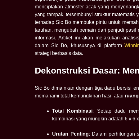
menciptakan atmosfer acak yang menyenangk
yang tampak, tersembunyi struktur matematis 
terhadap Sic Bo membuka pintu untuk mema
taruhan, mengubah pemain dari penjudi pasif
informasi. Artikel ini akan melakukan analis
dalam Sic Bo, khususnya di platform
Winni
strategi berbasis data.
Dekonstruksi Dasar: Me
Sic Bo dimainkan dengan tiga dadu bersisi e
memahami total kemungkinan hasil atau
ruang
Total Kombinasi
: Setiap dadu memi
kombinasi yang mungkin adalah 6 x 6 x
Urutan Penting
: Dalam perhitungan s