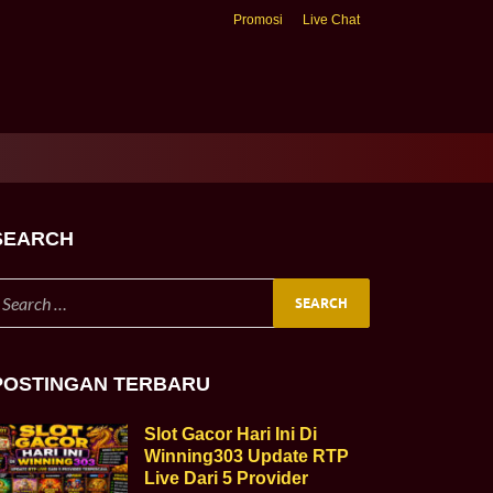
Promosi
Live Chat
SEARCH
POSTINGAN TERBARU
Slot Gacor Hari Ini Di
Winning303 Update RTP
Live Dari 5 Provider