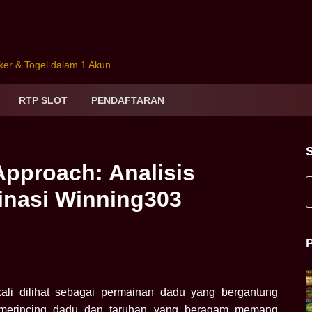
ker & Togel dalam 1 Akun
RTP SLOT
PENDAFTARAN
Approach: Analisis
binasi Winning303
ali dilihat sebagai permainan dadu yang bergantung
emerincing dadu dan taruhan yang beragam memang