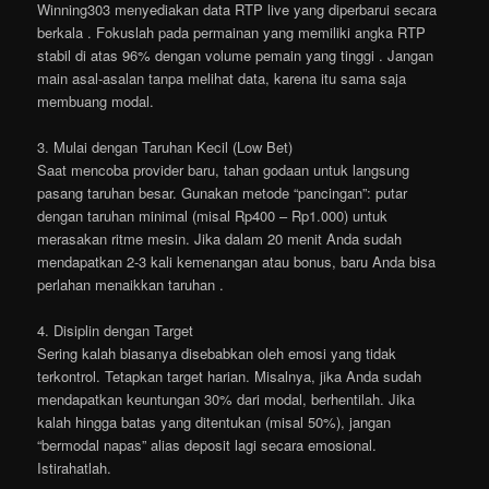
Winning303 menyediakan data RTP live yang diperbarui secara
berkala
. Fokuslah pada permainan yang memiliki angka RTP
stabil di atas 96% dengan volume pemain yang tinggi
. Jangan
main asal-asalan tanpa melihat data, karena itu sama saja
membuang modal.
3. Mulai dengan Taruhan Kecil (Low Bet)
Saat mencoba provider baru, tahan godaan untuk langsung
pasang taruhan besar. Gunakan metode “pancingan”: putar
dengan taruhan minimal (misal Rp400 – Rp1.000) untuk
merasakan ritme mesin. Jika dalam 20 menit Anda sudah
mendapatkan 2-3 kali kemenangan atau bonus, baru Anda bisa
perlahan menaikkan taruhan
.
4. Disiplin dengan Target
Sering kalah biasanya disebabkan oleh emosi yang tidak
terkontrol. Tetapkan target harian. Misalnya, jika Anda sudah
mendapatkan keuntungan 30% dari modal, berhentilah. Jika
kalah hingga batas yang ditentukan (misal 50%), jangan
“bermodal napas” alias deposit lagi secara emosional.
Istirahatlah.