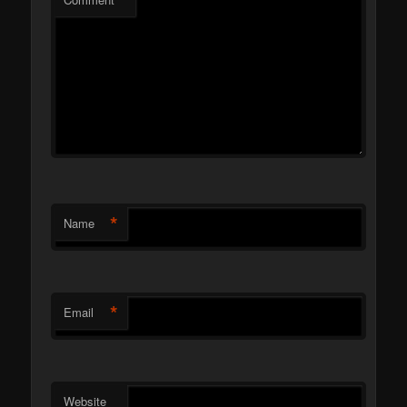
*
Name
*
Email
Website