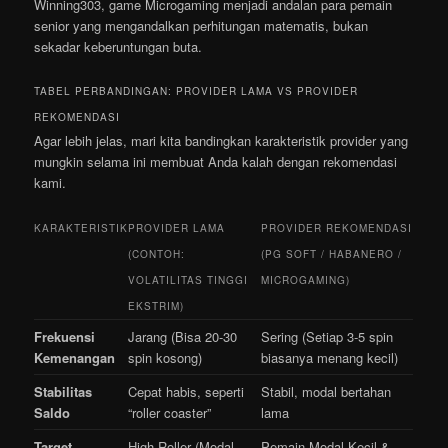
Winning303, game Microgaming menjadi andalan para pemain
senior yang mengandalkan perhitungan matematis, bukan
sekadar keberuntungan buta.
TABEL PERBANDINGAN: PROVIDER LAMA VS PROVIDER
REKOMENDASI
Agar lebih jelas, mari kita bandingkan karakteristik provider yang
mungkin selama ini membuat Anda kalah dengan rekomendasi
kami.
KARAKTERISTIK
PROVIDER LAMA
PROVIDER REKOMENDASI
(CONTOH:
(PG SOFT / HABANERO /
VOLATILITAS TINGGI
MICROGAMING)
EKSTRIM)
Frekuensi
Jarang (Bisa 20-30
Sering (Setiap 3-5 spin
Kemenangan
spin kosong)
biasanya menang kecil)
Stabilitas
Cepat habis, seperti
Stabil, modal bertahan
Saldo
“roller coaster”
lama
Target
High Roller (Modal
Pemain Modal Kecil &