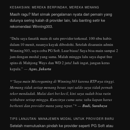
KESAKSIAN: MEREKA BERPINDAH, MEREKA MENANG
Masih ragu? Mari simak pengalaman nyata dari pemain yang
dulunya sering kalah di provider lain, lalu banting setir ke
rekomendasi Winning303.
“Dulu saya fanatik main di satu provider terkenal. 100 ribu habis
dalam 10 menit, rasanya kayak dibodohi. Setelah disaranin admin
Winning303, saya coba PG Soft. Luar biasa! Saya bisa main sampai 2
jam dengan modal yang sama. Malah minggu lalu saya dapat free
spins di
Mahjong Ways
dan WD 2 juta! Jadi ingat, jangan keras
kepala.”
—
Agus, Jakarta
*
“Saya main Microgaming di Winning303 karena RTP-nya tinggi.
Memang tidak setiap menang besar, tapi saldo saya tidak pernah
tekor mendadak. Mulai dari bet kecil, kini saya sudah bisa rutin
withdraw setiap minggu. Kuncinya cuma satu: tahu kapan harus
berhenti dan provider mana yang tepat.”
*
—
Budi, Surabaya
TIPS LANJUTAN: MANAJEMEN MODAL UNTUK PROVIDER BARU
Setelah memutuskan pindah ke provider seperti PG Soft atau