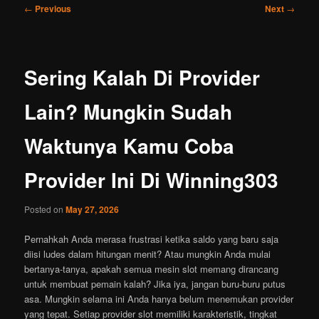
Post
←
Previous
Next
→
navigation
Sering Kalah Di Provider
Lain? Mungkin Sudah
Waktunya Kamu Coba
Provider Ini Di Winning303
Posted on
May 27, 2026
Pernahkah Anda merasa frustrasi ketika saldo yang baru saja
diisi ludes dalam hitungan menit? Atau mungkin Anda mulai
bertanya-tanya, apakah semua mesin slot memang dirancang
untuk membuat pemain kalah? Jika iya, jangan buru-buru putus
asa. Mungkin selama ini Anda hanya belum menemukan provider
yang tepat. Setiap provider slot memiliki karakteristik, tingkat