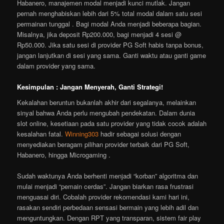
Habanero, manajemen modal menjadi kunci mutlak. Jangan
pernah menghabiskan lebih dari 5% total modal dalam satu sesi
permainan tunggal
. Bagi modal Anda menjadi beberapa bagian.
Misalnya, jika deposit Rp200.000, bagi menjadi 4 sesi @
Rp50.000. Jika satu sesi di provider PG Soft habis tanpa bonus,
jangan lanjutkan di sesi yang sama. Ganti waktu atau ganti game
dalam provider yang sama.
Kesimpulan : Jangan Menyerah, Ganti Strategi!
Kekalahan beruntun bukanlah akhir dari segalanya, melainkan
sinyal bahwa Anda perlu mengubah pendekatan. Dalam dunia
slot online, kesetiaan pada satu provider yang tidak cocok adalah
kesalahan fatal.
Winning303
hadir sebagai solusi dengan
menyediakan beragam pilihan provider terbaik dari PG Soft,
Habanero, hingga Microgaming
.
Sudah waktunya Anda berhenti menjadi “korban” algoritma dan
mulai menjadi “pemain cerdas”. Jangan biarkan rasa frustrasi
menguasai diri. Cobalah provider rekomendasi kami hari ini,
rasakan sendiri perbedaan sensasi bermain yang lebih adil dan
menguntungkan. Dengan RPT yang transparan, sistem fair play