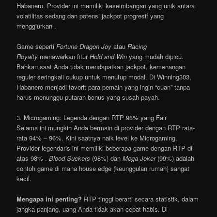
Habanero. Provider ini memiliki keseimbangan yang unik antara
volatilitas sedang dan potensi jackpot progresif yang
menggiurkan
.
Game seperti
Fortune Dragon Joy
atau
Racing
Royalty
menawarkan fitur
Hold and Win
yang mudah dipicu.
Bahkan saat Anda tidak mendapatkan jackpot, kemenangan
reguler seringkali cukup untuk menutup modal. Di Winning303,
Habanero menjadi favorit para pemain yang ingin “cuan” tanpa
harus menunggu putaran bonus yang susah payah.
3. Microgaming: Legenda dengan RTP 98% yang Fair
Selama ini mungkin Anda bermain di provider dengan RTP rata-
rata 94% – 96%. Kini saatnya naik level ke Microgaming.
Provider legendaris ini memiliki beberapa game dengan RTP di
atas 98%
.
Blood Suckers
(98%) dan
Mega Joker
(99%) adalah
contoh game di mana house edge (keunggulan rumah) sangat
kecil.
Mengapa ini penting?
RTP tinggi berarti secara statistik, dalam
jangka panjang, uang Anda tidak akan cepat habis. Di