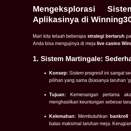
Mengeksplorasi Sis
Aplikasinya di Winning3
Mari kita telaah beberapa
strategi bertaruh
pa
Anda bisa mengujinya di meja
live casino Wi
1. Sistem Martingale: Sederh
Konsep:
Sistem progresif ini sangat s
pilihan yang sama (biasanya taruhan ‘g
Tujuan:
Kemenangan pertama akan
menghasilkan keuntungan sebesar taru
Kelemahan:
Membutuhkan
bankroll
y
batas maksimal taruhan meja. Kerugia