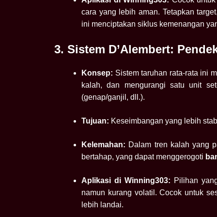
cara yang lebih aman. Tetapkan target
ini menciptakan siklus kemenangan y
3. Sistem D’Alembert: Pende
Konsep:
Sistem taruhan rata-rata ini
kalah, dan mengurangi satu unit se
(genap/ganjil, dll.).
Tujuan:
Keseimbangan yang lebih stabil
Kelemahan:
Dalam tren kalah yang p
bertahap, yang dapat menggerogoti
ban
Aplikasi di Winning303:
Pilihan yang
namun kurang volatil. Cocok untuk se
lebih landai.