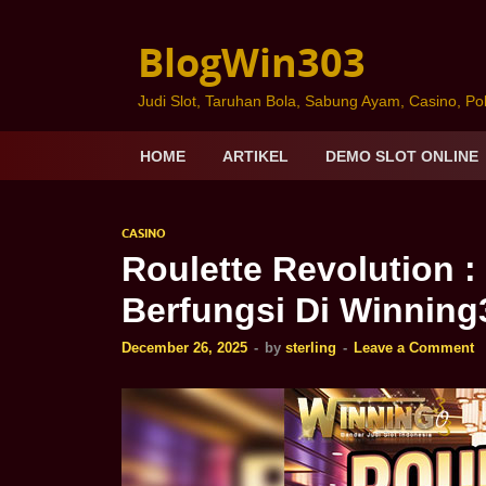
BlogWin303
Judi Slot, Taruhan Bola, Sabung Ayam, Casino, Po
HOME
ARTIKEL
DEMO SLOT ONLINE
CASINO
Roulette Revolution 
Berfungsi Di Winning
December 26, 2025
-
by
sterling
-
Leave a Comment