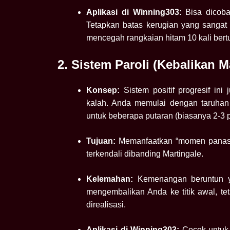
Aplikasi di Winning303:
Bisa dicoba
Tetapkan batas kerugian yang sangat k
mencegah rangkaian hitam 10 kali bertur
2. Sistem Paroli (Kebalikan
Konsep:
Sistem positif progresif in
kalah. Anda memulai dengan taruha
untuk beberapa putaran (biasanya 2-3 
Tujuan:
Memanfaatkan “momen panas” 
terkendali dibanding Martingale.
Kelemahan:
Kemenangan beruntun ya
mengembalikan Anda ke titik awal, t
direalisasi.
Aplikasi di Winning303:
Cocok untuk