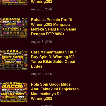
Winning303
August 5, 2026
Rahasia Pemain Pro Di
Winning303 Mengapa
Mereka Selalu Pilih Game
Dengan RTP 96%+
August 5, 2026
Cara Memanfaatkan Fitur
Buy Spin Di Winning303
Tanpa Bikin Saldo Cepat
Ludes
August 5, 2026
Pola Spin Gacor Mitos
Atau Fakta? Ini Penjelasan
Matematisnya Di
Winning303