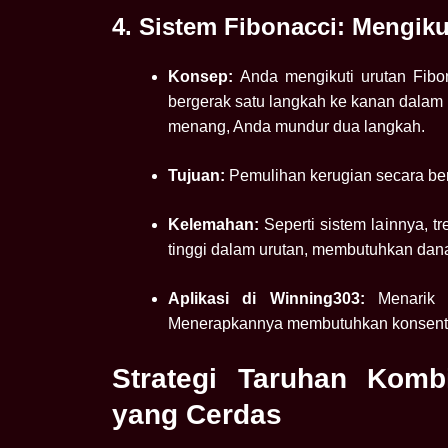
4. Sistem Fibonacci: Mengiku
Konsep:
Anda mengikuti urutan Fibona
bergerak satu langkah ke kanan dalam 
menang, Anda mundur dua langkah.
Tujuan:
Pemulihan kerugian secara be
Kelemahan:
Seperti sistem lainnya, 
tinggi dalam urutan, membutuhkan dan
Aplikasi di Winning303:
Menarik b
Menerapkannya membutuhkan konsentra
Strategi Taruhan Kom
yang Cerdas