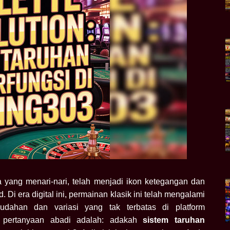
a yang menari-nari, telah menjadi ikon ketegangan dan
i era digital ini, permainan klasik ini telah mengalami
mudahan dan variasi yang tak terbatas di platform
 pertanyaan abadi adalah: adakah
sistem taruhan