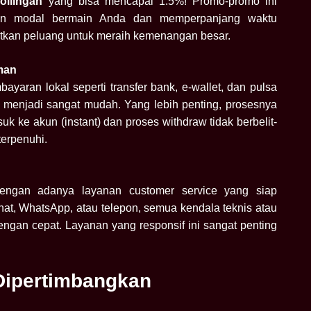
ollingan
yang bisa mencapai 1.5%! Promo-promo ini
tkan modal bermain Anda dan memperpanjang waktu
tkan peluang untuk meraih kemenangan besar.
man
aran lokal seperti transfer bank, e-wallet, dan pulsa
 menjadi sangat mudah. Yang lebih penting, prosesnya
k ke akun (instant) dan proses withdraw tidak berbelit-
terpenuhi.
Dengan adanya layanan customer service yang siap
at, WhatsApp, atau telepon, semua kendala teknis atau
ngan cepat. Layanan yang responsif ini sangat penting
Dipertimbangkan