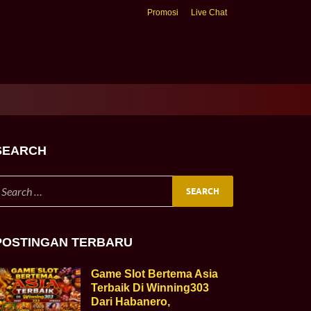
Promosi
Live Chat
SEARCH
POSTINGAN TERBARU
Game Slot Bertema Asia
Terbaik Di Winning303
Dari Habanero,