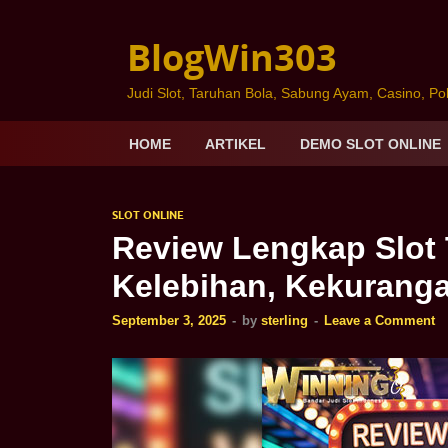
BlogWin303
Judi Slot, Taruhan Bola, Sabung Ayam, Casino, Po
HOME
ARTIKEL
DEMO SLOT ONLINE
SLOT ONLINE
Review Lengkap Slot 
Kelebihan, Kekuranga
September 3, 2025
-
by
sterling
-
Leave a Comment