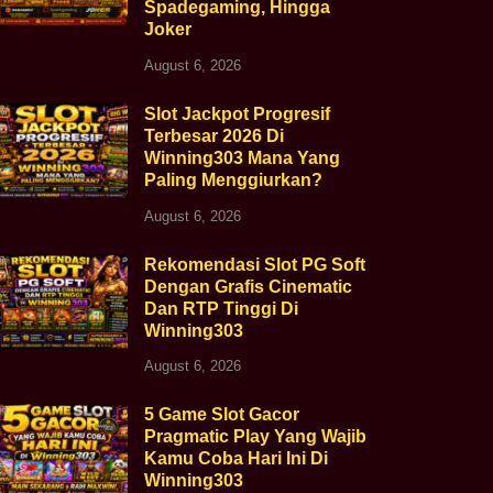
Spadegaming, Hingga
Joker
August 6, 2026
Slot Jackpot Progresif
Terbesar 2026 Di
Winning303 Mana Yang
Paling Menggiurkan?
August 6, 2026
Rekomendasi Slot PG Soft
Dengan Grafis Cinematic
Dan RTP Tinggi Di
Winning303
August 6, 2026
5 Game Slot Gacor
Pragmatic Play Yang Wajib
Kamu Coba Hari Ini Di
Winning303