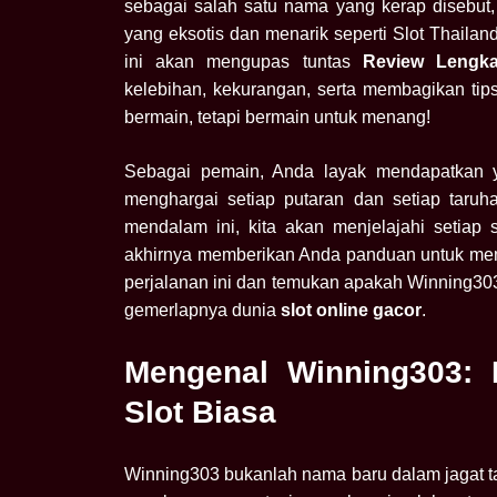
sebagai salah satu nama yang kerap disebu
yang eksotis dan menarik seperti Slot Thailan
ini akan mengupas tuntas
Review Leng
kelebihan, kekurangan, serta membagikan tip
bermain, tetapi bermain untuk menang!
Sebagai pemain, Anda layak mendapatkan y
menghargai setiap putaran dan setiap taruh
mendalam ini, kita akan menjelajahi setiap
akhirnya memberikan Anda panduan untuk mem
perjalanan ini dan temukan apakah Winning30
gemerlapnya dunia
slot online gacor
.
Mengenal Winning303: 
Slot Biasa
Winning303 bukanlah nama baru dalam jagat tar