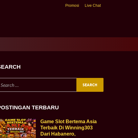
Promosi
Live Chat
SEARCH
POSTINGAN TERBARU
Game Slot Bertema Asia
Terbaik Di Winning303
Dari Habanero,