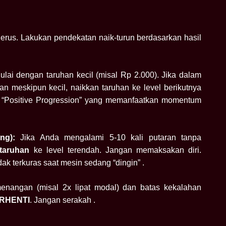
rus. Lakukan pendekatan naik-turun berdasarkan hasil
lai dengan taruhan kecil (misal Rp 2.000). Jika dalam
 meskipun kecil, naikkan taruhan ke level berikutnya
em “Positive Progression” yang memanfaatkan momentum
ng):
Jika Anda mengalami 5-10 kali putaran tanpa
taruhan
ke level terendah. Jangan memaksakan diri.
dak terkuras saat mesin sedang “dingin”
.
enangan (misal 2x lipat modal) dan batas kekalahan
RHENTI
. Jangan serakah
.