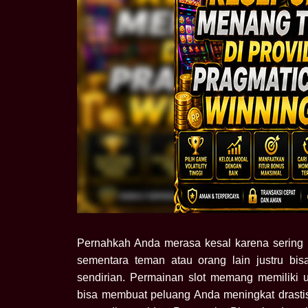
Pernahkah Anda merasa kesal karena sering k
sementara teman atau orang lain justru b
sendirian. Permainan slot memang memiliki 
bisa membuat peluang Anda meningkat drastis.