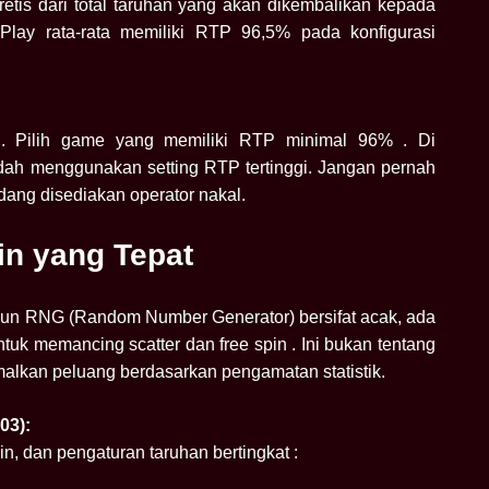
retis dari total taruhan yang akan dikembalikan kepada
 Play rata-rata memiliki RTP 96,5% pada konfigurasi
n. Pilih game yang memiliki RTP minimal 96%
. Di
ah menggunakan setting RTP tertinggi. Jangan pernah
dang disediakan operator nakal.
in yang Tepat
un RNG (Random Number Generator) bersifat acak, ada
 untuk memancing scatter dan free spin
. Ini bukan tentang
alkan peluang berdasarkan pengamatan statistik.
03):
in, dan pengaturan taruhan bertingkat
: