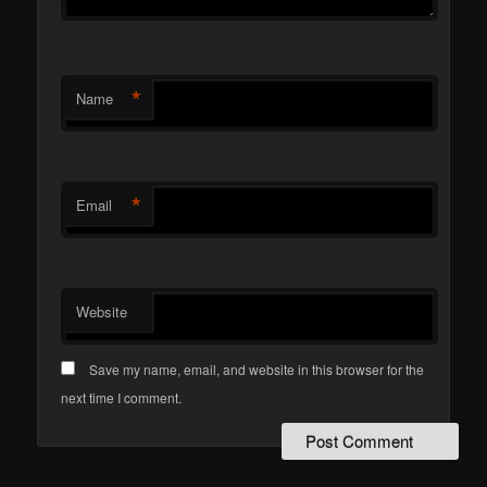
*
Name
*
Email
Website
Save my name, email, and website in this browser for the
next time I comment.