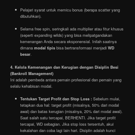
Pelajari syarat untuk memicu bonus (berapa scatter yang
dibutuhkan).
Selama free spin, seringkali ada multiplier atau fitur khusus
(seperti expanding wilds) yang bisa melipatgandakan
kemenangan Anda secara eksponensial. Inilah saatnya
dimana
modal tipis
bisa bertransformasi menjadi
WD
besar
.
4. Kelola Kemenangan dan Kerugian dengan Disiplin Besi
(Bankroll Management)
Ini adalah pembeda antara pemain profesional dan pemain yang
selalu kehabisan modal.
Tentukan Target Profit dan Stop Loss :
Sebelum mulai,
tetapkan dua hal: target profit (misalnya, 50% dari modal
awal) dan batas kerugian (misalnya, 20% dari modal awal).
Saat salah satu tercapai, BERHENTI. Jika target profit
tercapai, WD sebagian. Jika stop loss tersentuh, akui
kekalahan dan coba lagi lain hari. Disiplin adalah kunci