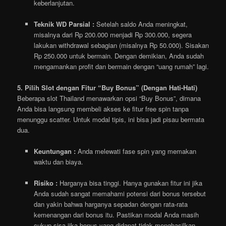
keberlanjutan.
Teknik WD Parsial :
Setelah saldo Anda meningkat,
misalnya dari Rp 200.000 menjadi Rp 300.000, segera
lakukan withdrawal sebagian (misalnya Rp 50.000). Sisakan
Rp 250.000 untuk bermain. Dengan demikian, Anda sudah
mengamankan profit dan bermain dengan “uang rumah” lagi.
5. Pilih Slot dengan Fitur “Buy Bonus” (Dengan Hati-Hati)
Beberapa slot Thailand menawarkan opsi “Buy Bonus”, dimana
Anda bisa langsung membeli akses ke fitur free spin tanpa
menunggu scatter. Untuk modal tipis, ini bisa jadi pisau bermata
dua.
Keuntungan :
Anda melewati fase spin yang memakan
waktu dan biaya.
Risiko :
Harganya bisa tinggi. Hanya gunakan fitur ini jika
Anda sudah sangat memahami potensi dari bonus tersebut
dan yakin bahwa harganya sepadan dengan rata-rata
kemenangan dari bonus itu. Pastikan modal Anda masih
cukup sisa jika bonus yang didapat tidak menghasilkan