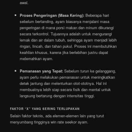
awal.
Proses Pengeringan (Masa Kering):
Beberapa hari
sebelum bertanding, ayam biasanya menjalani masa
pengeringan di mana porsi makan dan minum dikurangi
secara terkontrol. Tujuannya adalah untuk mengurangi
lemak dan air dalam tubuh, sehingga ayam menjadi lebih
ringan, lincah, dan tahan pukul. Proses ini membutuhkan
keahlian khusus, karena jika berlebihan justru dapat
melemahkan ayam.
Pemanasan yang Tepat:
Sebelum turun ke gelanggang,
ayam perlu melakukan pemanasan untuk meningkatkan
detak jantung dan melenturkan otot-ototnya. Hal ini
membuatnya lebih siap secara fisik dan mental untuk
langsung bertarung dengan intensitas tinggi.
FAKTOR “X” YANG SERING TERLUPAKAN
Selain faktor teknis, ada elemen-elemen lain yang turut
menyumbang tingginya win rate seekor ayam.