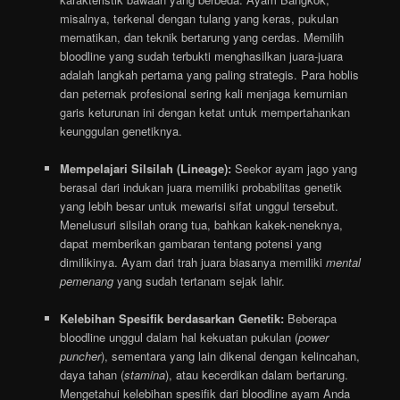
misalnya, terkenal dengan tulang yang keras, pukulan
mematikan, dan teknik bertarung yang cerdas. Memilih
bloodline yang sudah terbukti menghasilkan juara-juara
adalah langkah pertama yang paling strategis. Para hoblis
dan peternak profesional sering kali menjaga kemurnian
garis keturunan ini dengan ketat untuk mempertahankan
keunggulan genetiknya.
Mempelajari Silsilah (Lineage):
Seekor ayam jago yang
berasal dari indukan juara memiliki probabilitas genetik
yang lebih besar untuk mewarisi sifat unggul tersebut.
Menelusuri silsilah orang tua, bahkan kakek-neneknya,
dapat memberikan gambaran tentang potensi yang
dimilikinya. Ayam dari trah juara biasanya memiliki
mental
pemenang
yang sudah tertanam sejak lahir.
Kelebihan Spesifik berdasarkan Genetik:
Beberapa
bloodline unggul dalam hal kekuatan pukulan (
power
puncher
), sementara yang lain dikenal dengan kelincahan,
daya tahan (
stamina
), atau kecerdikan dalam bertarung.
Mengetahui kelebihan spesifik dari bloodline ayam Anda