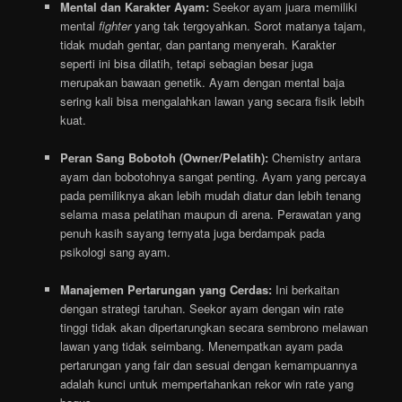
Mental dan Karakter Ayam:
Seekor ayam juara memiliki
mental
fighter
yang tak tergoyahkan. Sorot matanya tajam,
tidak mudah gentar, dan pantang menyerah. Karakter
seperti ini bisa dilatih, tetapi sebagian besar juga
merupakan bawaan genetik. Ayam dengan mental baja
sering kali bisa mengalahkan lawan yang secara fisik lebih
kuat.
Peran Sang Bobotoh (Owner/Pelatih):
Chemistry antara
ayam dan bobotohnya sangat penting. Ayam yang percaya
pada pemiliknya akan lebih mudah diatur dan lebih tenang
selama masa pelatihan maupun di arena. Perawatan yang
penuh kasih sayang ternyata juga berdampak pada
psikologi sang ayam.
Manajemen Pertarungan yang Cerdas:
Ini berkaitan
dengan strategi taruhan. Seekor ayam dengan win rate
tinggi tidak akan dipertarungkan secara sembrono melawan
lawan yang tidak seimbang. Menempatkan ayam pada
pertarungan yang fair dan sesuai dengan kemampuannya
adalah kunci untuk mempertahankan rekor win rate yang