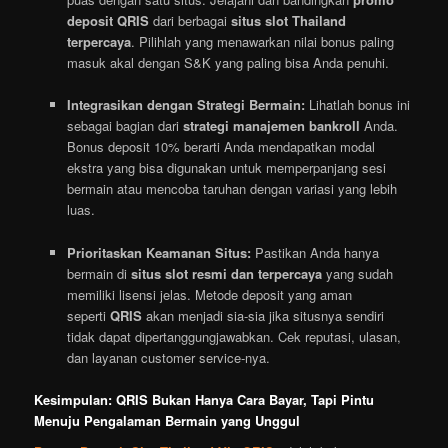
deposit QRIS
dari berbagai
situs slot Thailand
terpercaya
. Pilihlah yang menawarkan nilai bonus paling
masuk akal dengan S&K yang paling bisa Anda penuhi.
Integrasikan dengan Strategi Bermain:
Lihatlah bonus ini
sebagai bagian dari
strategi manajemen bankroll
Anda.
Bonus deposit 10% berarti Anda mendapatkan modal
ekstra yang bisa digunakan untuk memperpanjang sesi
bermain atau mencoba taruhan dengan variasi yang lebih
luas.
Prioritaskan Keamanan Situs:
Pastikan Anda hanya
bermain di
situs slot resmi dan terpercaya
yang sudah
memiliki lisensi jelas. Metode deposit yang aman
seperti
QRIS
akan menjadi sia-sia jika situsnya sendiri
tidak dapat dipertanggungjawabkan. Cek reputasi, ulasan,
dan layanan customer service-nya.
Kesimpulan: QRIS Bukan Hanya Cara Bayar, Tapi Pintu
Menuju Pengalaman Bermain yang Unggul