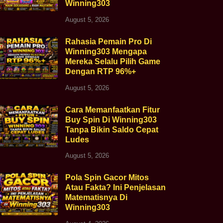
Winning303
August 5, 2026
Rahasia Pemain Pro Di
Winning303 Mengapa
Mereka Selalu Pilih Game
Dengan RTP 96%+
August 5, 2026
Cara Memanfaatkan Fitur
Buy Spin Di Winning303
Tanpa Bikin Saldo Cepat
Ludes
August 5, 2026
Pola Spin Gacor Mitos
Atau Fakta? Ini Penjelasan
Matematisnya Di
Winning303