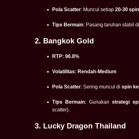
Pola Scatter
: Muncul setiap
20-30 spi
Tips Bermain
: Pasang taruhan stabil d
2. Bangkok Gold
RTP: 96.8%
Volatilitas: Rendah-Medium
Pola Scatter
: Sering muncul di
spin ke
Tips Bermain
: Gunakan
strategi s
scatter).
3. Lucky Dragon Thailand