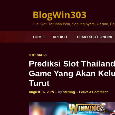
BlogWin303
Judi Slot, Taruhan Bola, Sabung Ayam, Casino, Po
HOME
ARTIKEL
DEMO SLOT ONLINE
SLOT ONLINE
Prediksi Slot Thaila
Game Yang Akan Kelua
Turut
August 16, 2025
-
by
sterling
-
Leave a Comment