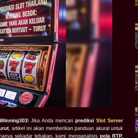
Winning303
! Jika Anda mencari
prediksi
Slot Server
urut
, artikel ini akan memberikan panduan akurat untuk
hanya sekadar tebakan, kami menganalisis
pola RTP,