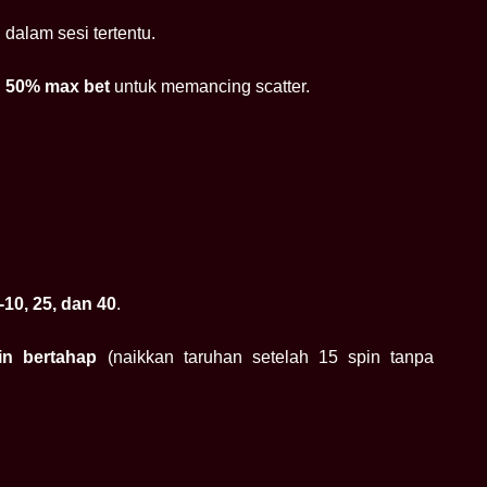
n
dalam sesi tertentu.
i
50% max bet
untuk memancing scatter.
-10, 25, dan 40
.
pin bertahap
(naikkan taruhan setelah 15 spin tanpa