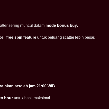
 scatter sering muncul dalam
mode bonus buy
.
beli
free spin feature
untuk peluang scatter lebih besar.
mainkan setelah jam 21:00 WIB
.
en hour
untuk hasil maksimal.