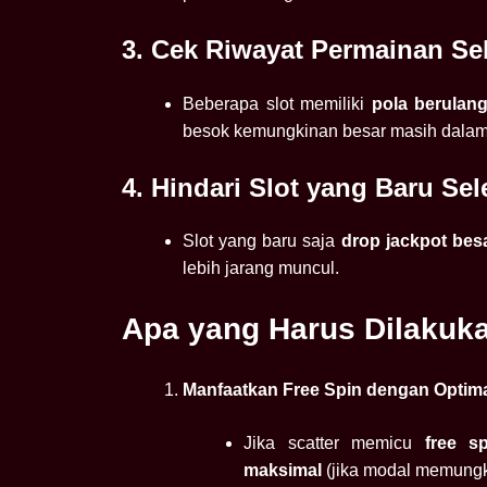
3. Cek Riwayat Permainan S
Beberapa slot memiliki
pola berulan
besok kemungkinan besar masih dalam 
4. Hindari Slot yang Baru Se
Slot yang baru saja
drop jackpot bes
lebih jarang muncul.
Apa yang Harus Dilakuka
Manfaatkan Free Spin dengan Optim
Jika scatter memicu
free sp
maksimal
(jika modal memungk