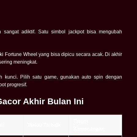
n sangat adiktif. Satu simbol jackpot bisa mengubah
ki Fortune Wheel yang bisa dipicu secara acak. Di akhir
sering meningkat.
h kunci. Pilih satu game, gunakan auto spin dengan
ot progresif.
Gacor Akhir Bulan Ini
Target
an
Waktu Terbaik
Kemenangan