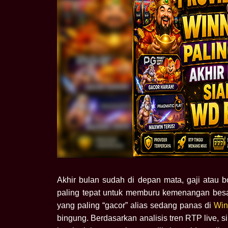
Akhir bulan sudah di depan mata, gaji atau 
paling tepat untuk memburu kemenangan besar
yang paling “gacor” alias sedang panas di
Win
bingung. Berdasarkan analisis tren RTP live,