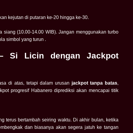
kan kejutan di putaran ke-20 hingga ke-30.
ga siang (10.00-14.00 WIB). Jangan menggunakan turbo
pola simbol yang turun
.
– Si Licin dengan Jackpot
sa di atas, tetapi dalam urusan
jackpot tanpa batas
,
kpot progresif Habanero diprediksi akan mencapai titik
g terus bertambah seiring waktu. Di akhir bulan, ketika
 membengkak dan biasanya akan segera jatuh ke tangan