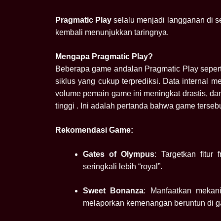
Pragmatic Play
selalu menjadi langganan di set
kembali menunjukkan taringnya.
Mengapa Pragmatic Play?
Beberapa game andalan Pragmatic Play seper
siklus yang cukup terprediksi. Data internal
volume pemain game ini meningkat drastis, dan
tinggi
. Ini adalah pertanda bahwa game terseb
Rekomendasi Game:
Gates of Olympus
: Targetkan fitur 
seringkali lebih “royal”.
Sweet Bonanza
: Manfaatkan mekan
melaporkan kemenangan beruntun di ga