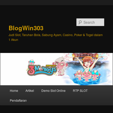
Skip to primary content
Search
BlogWin303
Judi Slot, Taruhan Bola, Sabung Ayam, Casino, Poker & Togel dalam
1 Akun
Main
Home
Artikel
Demo Slot Online
RTP SLOT
menu
Pendaftaran