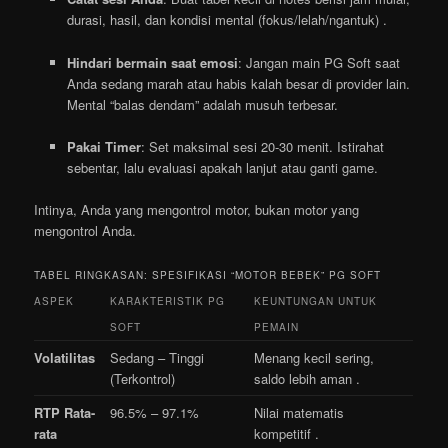
durasi, hasil, dan kondisi mental (fokus/lelah/ngantuk)
.
Hindari bermain saat emosi
: Jangan main PG Soft saat
Anda sedang marah atau habis kalah besar di provider lain.
Mental “balas dendam” adalah musuh terbesar.
Pakai Timer
: Set maksimal sesi 20-30 menit. Istirahat
sebentar, lalu evaluasi apakah lanjut atau ganti game.
Intinya, Anda yang mengontrol motor, bukan motor yang
mengontrol Anda.
TABEL RINGKASAN: SPESIFIKASI “MOTOR BEBEK” PG SOFT
ASPEK
KARAKTERISTIK PG
KEUNTUNGAN UNTUK
SOFT
PEMAIN
Volatilitas
Sedang – Tinggi
Menang kecil sering,
(Terkontrol)
saldo lebih aman
.
RTP Rata-
96.5% – 97.1%
Nilai matematis
rata
kompetitif
.