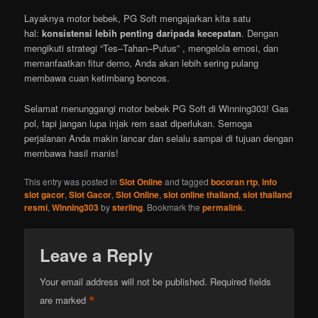
Layaknya motor bebek, PG Soft mengajarkan kita satu
hal:
konsistensi lebih penting daripada kecepatan
. Dengan
mengikuti strategi “Tes–Tahan–Putus”
, mengelola emosi, dan
memanfaatkan fitur demo, Anda akan lebih sering pulang
membawa cuan ketimbang boncos.
Selamat menunggangi motor bebek PG Soft di Winning303! Gas
pol, tapi jangan lupa injak rem saat diperlukan. Semoga
perjalanan Anda makin lancar dan selalu sampai di tujuan dengan
membawa hasil manis!
This entry was posted in
Slot Online
and tagged
bocoran rtp
,
info
slot gacor
,
Slot Gacor
,
Slot Online
,
slot online thailand
,
slot thailand
resmi
,
Winning303
by
sterling
. Bookmark the
permalink
.
Leave a Reply
Your email address will not be published.
Required fields
*
are marked