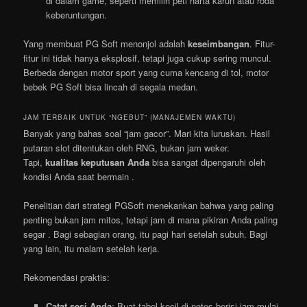
di dalam game, seperti memilih peti harta karun atau roda
keberuntungan.
Yang membuat PG Soft menonjol adalah
keseimbangan
. Fitur-
fitur ini tidak hanya eksplosif, tetapi juga cukup sering muncul.
Berbeda dengan motor sport yang cuma kencang di tol, motor
bebek PG Soft bisa lincah di segala medan.
JAM TERBAIK UNTUK “NGEBUT” (MANAJEMEN WAKTU)
Banyak yang bahas soal “jam gacor”. Mari kita luruskan. Hasil
putaran slot ditentukan oleh RNG, bukan jam weker.
Tapi,
kualitas keputusan Anda
bisa sangat dipengaruhi oleh
kondisi Anda saat bermain
.
Penelitian dari strategi PGSoft menekankan bahwa yang paling
penting bukan jam mitos, tetapi jam di mana pikiran Anda paling
segar
. Bagi sebagian orang, itu pagi hari setelah subuh. Bagi
yang lain, itu malam setelah kerja.
Rekomendasi praktis:
Catat sesi Anda
: Buat tabel kecil di notes berisi jam mulai,