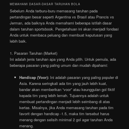
MEMAHAMI DASAR-DASAR TARUHAN BOLA
Sebelum Anda terburu-buru memasang taruhan pada
pertandingan besar seperti Argentina vs Brasil atau Prancis vs
Jerman, ada baiknya Anda memahami beberapa istilah dasar
dalam taruhan sportsbook. Pengetahuan ini akan menjadi fondasi
Anda untuk membaca peluang dan membuat keputusan yang
lebih baik.
1. Pasaran Taruhan (Market)
Ini adalah jenis taruhan apa yang Anda pilih. Untuk pemula, ada
beberapa pasaran yang paling umum dan mudah dipahami:
Handicap (Voor):
Ini adalah pasaran yang paling populer di
Asia. Karena seringkali ada tim yang jauh lebih kuat,
bandar akan memberikan “voor” atau keunggulan gol fiktif
kepada tim yang lebih lemah. Tujuannya adalah untuk
membuat pertandingan menjadi lebih seimbang di atas
kertas. Misalnya, jika Anda memasang taruhan pada tim
favorit dengan handicap -1.5, maka tim tersebut harus
menang dengan selisih minimal 2 gol agar taruhan Anda
menang.