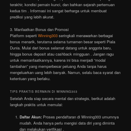
terakhir, kondisi pemain kunci, dan bahkan sejarah pertemuan
kedua tim
. Informasi ini sangat berharga untuk membuat
prediksi yang lebih akurat.
3. Manfaatkan Bonus dan Promosi
Platform seperti
Winning303
seringkali menawarkan berbagai
bonus menarik, terutama selama turnamen besar seperti Piala
Dunia. Mulai dari bonus selamat datang untuk anggota baru,
hingga bonus deposit atau cashback mingguan
. Jangan ragu
untuk memanfaatkannya, karena ini bisa menjadi “modal
tambahan” yang memperbesar peluang Anda tanpa harus
mengeluarkan uang lebih banyak. Namun, selalu baca syarat dan
ketentuan yang berlaku.
TIPS PRAKTIS BERMAIN DI WINNING303
Setelah Anda siap secara mental dan strategis, berikut adalah
langkah praktis untuk memulai:
Daftar Akun:
Proses pendaftaran di Winning303 umumnya
mudah. Anda hanya perlu mengisi data diri yang diminta
dan melakukan verifikasi
.