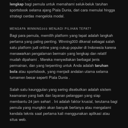
lengkap
bagi pemula untuk memahami seluk-beluk taruhan
sportsbook selama ajang Piala Dunia, dari cara memulai hingga
strategi cerdas mengelola modal.
MENGAPA WINNING303 MENJADI PILIHAN TEPAT?
Bagi para pemula, memilih platform yang tepat adalah langkah
pertama yang paling penting. Winning303 dikenal sebagai salah
satu platform judi online yang cukup populer di Indonesia karena
menawarkan pengalaman bermain yang lengkap dan relatif
mudah dipahami
. Mereka menyediakan berbagai jenis
permainan, dan yang terpenting untuk Anda adalah
taruhan
bola
atau sportsbook, yang menjadi andalan utama selama
turnamen besar seperti Piala Dunia
.
Salah satu keunggulan yang sering disebutkan adalah sistem
keamanan yang baik dan layanan pelanggan yang siap
membantu 24 jam sehari
. Ini adalah faktor krusial, terutama bagi
pemula yang mungkin akan banyak bertanya atau mengalami
kendala teknis saat pertama kali menggunakan aplikasi atau
situs web.