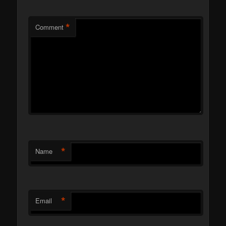
*
Comment
*
Name
*
Email