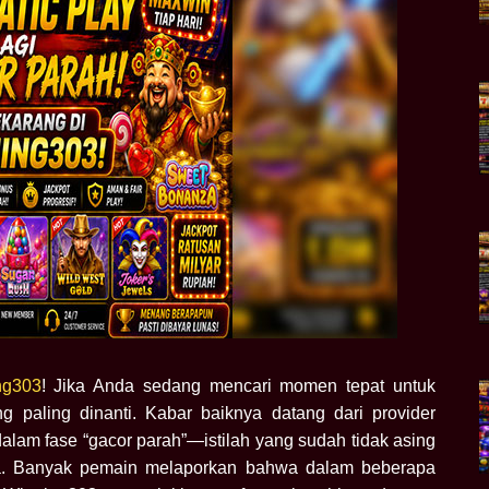
ng303
! Jika Anda sedang mencari momen tepat untuk
 paling dinanti. Kabar baiknya datang dari provider
alam fase “gacor parah”—istilah yang sudah tidak asing
esia. Banyak pemain melaporkan bahwa dalam beberapa