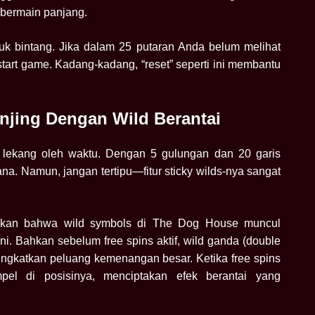
 bermain panjang.
uk bintang. Jika dalam 25 putaran Anda belum melihat
start game. Kadang-kadang, “reset” seperti ini membantu
njing Dengan Wild Berantai
k lekang oleh waktu. Dengan 5 gulungan dan 20 garis
na. Namun, jangan tertipu—fitur sticky wilds-nya sangat
kan bahwa wild symbols di The Dog House muncul
ini. Bahkan sebelum free spins aktif, wild ganda (double
eningkatkan peluang kemenangan besar. Ketika free spins
mpel di posisinya, menciptakan efek berantai yang