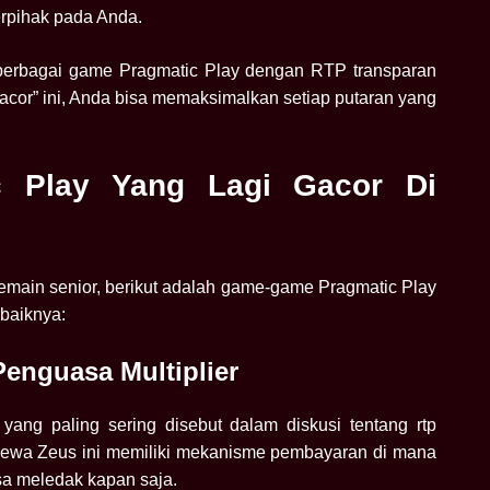
rpihak pada Anda.
berbagai game Pragmatic Play dengan RTP transparan
cor” ini, Anda bisa memaksimalkan setiap putaran yang
c Play Yang Lagi Gacor Di
emain senior, berikut adalah game-game Pragmatic Play
rbaiknya:
Penguasa Multiplier
ang paling sering disebut dalam diskusi tentang rtp
ewa Zeus ini memiliki mekanisme pembayaran di mana
isa meledak kapan saja.