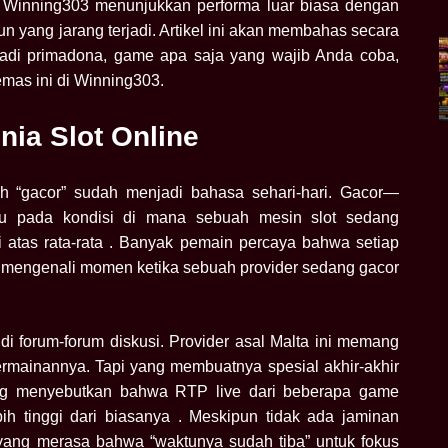
i Winning303 menunjukkan performa luar biasa dengan
n yang jarang terjadi. Artikel ini akan membahas secara
adi primadona, game apa saja yang wajib Anda coba,
mas ini di Winning303.
ia Slot Online
lah “gacor” sudah menjadi bahasa sehari-hari. Gacor—
u pada kondisi di mana sebuah mesin slot sedang
atas rata-rata
. Banyak pemain percaya bahwa setiap
an mengenali momen ketika sebuah provider sedang gacor
 di forum-forum diskusi. Provider asal Malta ini memang
ermainannya. Tapi yang membuatnya spesial akhir-akhir
ang menyebutkan bahwa RTP live dari beberapa game
ih tinggi dari biasanya
. Meskipun tidak ada jaminan
 yang merasa bahwa “waktunya sudah tiba” untuk fokus