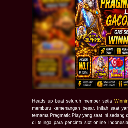
Heads up buat seluruh member setia
Winni
memburu kemenangan besar, inilah saat yang
ternama Pragmatic Play yang saat ini sedang d
di telinga para pencinta slot online Indon