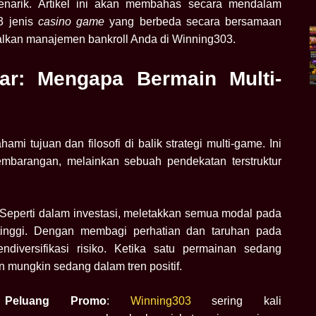
enarik. Artikel ini akan membahas secara mendalam
3 jenis
casino game
yang berbeda secara bersamaan
alkan manajemen bankroll Anda di Winning303.
ar: Mengapa Bermain Multi-
mi tujuan dan filosofi di balik strategi multi-game. Ini
mbarangan, melainkan sebuah pendekatan terstruktur
 Seperti dalam investasi, meletakkan semua modal pada
 tinggi. Dengan membagi perhatian dan taruhan pada
diversifikasi risiko. Ketika satu permainan sedang
in mungkin sedang dalam tren positif.
Peluang Promo
:
Winning303
sering kali