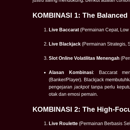
justru saling mendukung. Berikut adalah contoh
KOMBINASI 1: The Balanced P
Live Baccarat
(Permainan Cepat, Low
Live Blackjack
(Permainan Strategis, S
Slot Online Volatilitas Menengah
(Per
Alasan Kombinasi
: Baccarat me
(Banker/Player). Blackjack membutuhka
pengejaran
jackpot
tanpa perlu keput
otak dan emosi pemain.
KOMBINASI 2: The High-Focu
Live Roulette
(Permainan Berbasis Se