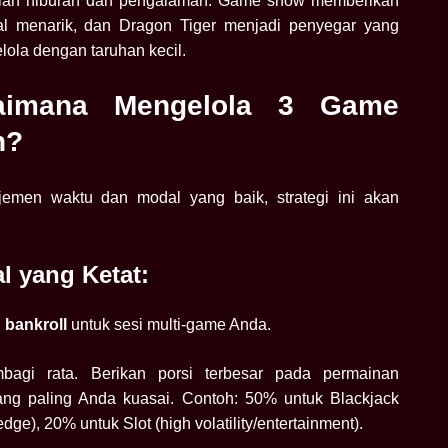
alah hiburan dan pengalaman. Game show memberikan
al menarik, dan Dragon Tiger menjadi penyegar yang
lola dengan taruhan kecil.
gaimana Mengelola 3 Game
n?
ajemen waktu dan modal yang baik, strategi ini akan
l yang Ketat:
l
bankroll
untuk sesi multi-game Anda.
agi rata. Berikan porsi terbesar pada permainan
ng paling Anda kuasai. Contoh: 50% untuk Blackjack
dge), 20% untuk Slot (high volatility/entertainment).