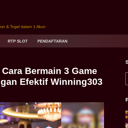
ker & Togel dalam 1 Akun
RTP SLOT
PENDAFTARAN
: Cara Bermain 3 Game
gan Efektif Winning303