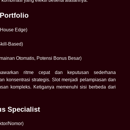
 kombinasi yang efektif beserta alasannya:
ortfolio
 House Edge)
kill-Based)
mainan Otomatis, Potensi Bonus Besar)
nawarkan ritme cepat dan keputusan sederhana
n konsentrasi strategis. Slot menjadi pelampiasan dan
usan kompleks. Ketiganya memenuhi sisi berbeda dari
s Specialist
ktor/Nomor)