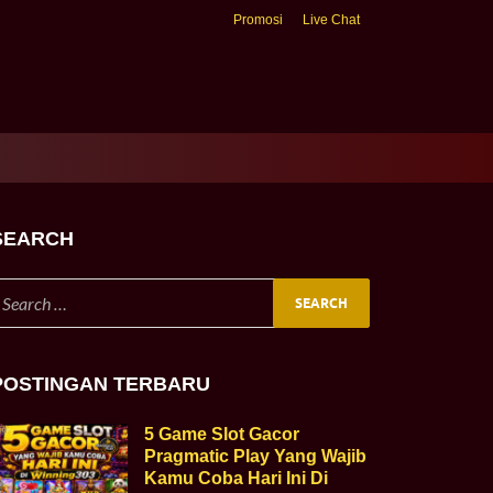
Promosi
Live Chat
SEARCH
POSTINGAN TERBARU
5 Game Slot Gacor
Pragmatic Play Yang Wajib
Kamu Coba Hari Ini Di