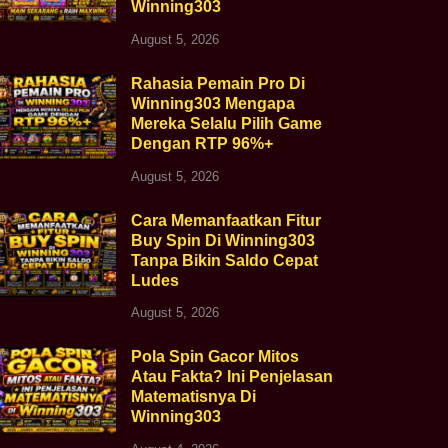
Winning303
August 5, 2026
Rahasia Pemain Pro Di
Winning303 Mengapa
Mereka Selalu Pilih Game
Dengan RTP 96%+
August 5, 2026
Cara Memanfaatkan Fitur
Buy Spin Di Winning303
Tanpa Bikin Saldo Cepat
Ludes
August 5, 2026
Pola Spin Gacor Mitos
Atau Fakta? Ini Penjelasan
Matematisnya Di
Winning303