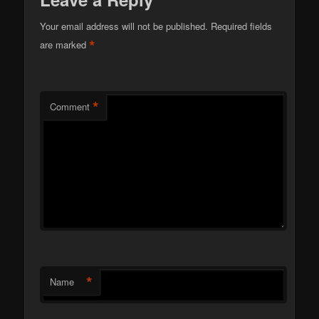
Your email address will not be published.
Required fields
*
are marked
*
Comment
*
Name