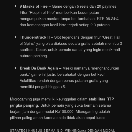
9 Masks of Fire
– Game dengan 5 reels dan 20 paylines.
Fitur “Respin of Fire” memberikan kesempatan
mengumpulkan masker tanpa bet tambahan. RTP 96.24%
dan kemenangan kecil bisa terjadi setiap 2-3 putaran.
Thunderstruck II
– Slot legendaris dengan fitur “Great Hall
of Spins” yang bisa diakses secara gratis setelah memicu 3
scatters. Cocok untuk pemain santai yang ingin menikmati
putaran panjang.
Break Da Bank Again
– Meski namanya “menghancurkan
bank,” game ini justru bersahabat dengan bet kecil.
Volatilitas rendah dengan bonus putaran gratis yang
memiliki pengali hingga x5.
Microgaming juga memiliki keunggulan dalam
stabilitas RTP
jangka panjang
. Untuk pemain yang suka bermain selama
berjam-jam dengan modal Rp100.000, Microgaming adalah
pilihan paling aman karena saldo tidak akan cepat ludes.
STRATEGI KHUSUS BERMAIN DI WINNING303 DENGAN MODAL