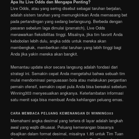
Apa Itu Live Odds dan Mengapa Penting?
Live Odds, atau yang sering disebut sebagai taruhan berjalan,
adalah sistem taruhan yang memungkinkan Anda memasang bet
pada pertandingan yang sedang berlangsung. Berbeda dengan
pasaran sebelum laga dimulai (pramatch), Live Odds
menawarkan fleksibilitas tinggi. Misalnya, jika tim favorit Anda
kebobolan lebih dulu, angka odds untuk mereka akan
membengkak, memberikan nilai taruhan yang lebih tinggi bagi
Anda jika yakin mereka akan bangkit.
Memantau update skor secara langsung adalah fondasi dari
strategi ini. Semakin cepat Anda mengetahui bahwa sebuah tim
mulai mendominasi penguasaan bola atau melakukan pergantian
pemain ofensif, semakin cepat pula Anda bisa bereaksi sebelum
Winning303 menyesuaikan angkanya. Keterlambatan informasi
satu menit saja bisa membuat Anda kehilangan peluang emas.
CARA MEMBACA PELUANG KEMENANGAN DI WINNING303
Memahami angka desimal yang tertera di layar adalah langkah
awal yang wajib dikuasai. Peluang kemenangan biasanya
disajikan dalam format desimal, misalnya 1.85 untuk Tim Tuan