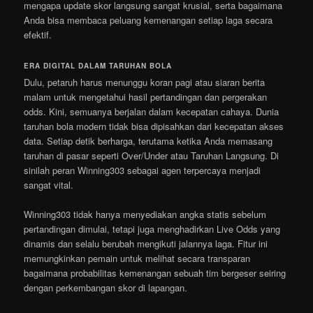
mengapa update skor langsung sangat krusial, serta bagaimana
Anda bisa membaca peluang kemenangan setiap laga secara
efektif.
ERA DIGITAL DALAM TARUHAN BOLA
Dulu, petaruh harus menunggu koran pagi atau siaran berita
malam untuk mengetahui hasil pertandingan dan pergerakan
odds. Kini, semuanya berjalan dalam kecepatan cahaya. Dunia
taruhan bola modern tidak bisa dipisahkan dari kecepatan akses
data. Setiap detik berharga, terutama ketika Anda memasang
taruhan di pasar seperti Over/Under atau Taruhan Langsung. Di
sinilah peran Winning303 sebagai agen terpercaya menjadi
sangat vital.
Winning303 tidak hanya menyediakan angka statis sebelum
pertandingan dimulai, tetapi juga menghadirkan Live Odds yang
dinamis dan selalu berubah mengikuti jalannya laga. Fitur ini
memungkinkan pemain untuk melihat secara transparan
bagaimana probabilitas kemenangan sebuah tim bergeser seiring
dengan perkembangan skor di lapangan.