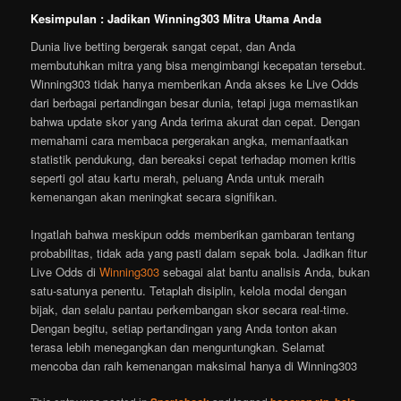
Kesimpulan : Jadikan Winning303 Mitra Utama Anda
Dunia live betting bergerak sangat cepat, dan Anda
membutuhkan mitra yang bisa mengimbangi kecepatan tersebut.
Winning303 tidak hanya memberikan Anda akses ke Live Odds
dari berbagai pertandingan besar dunia, tetapi juga memastikan
bahwa update skor yang Anda terima akurat dan cepat. Dengan
memahami cara membaca pergerakan angka, memanfaatkan
statistik pendukung, dan bereaksi cepat terhadap momen kritis
seperti gol atau kartu merah, peluang Anda untuk meraih
kemenangan akan meningkat secara signifikan.
Ingatlah bahwa meskipun odds memberikan gambaran tentang
probabilitas, tidak ada yang pasti dalam sepak bola. Jadikan fitur
Live Odds di
Winning303
sebagai alat bantu analisis Anda, bukan
satu-satunya penentu. Tetaplah disiplin, kelola modal dengan
bijak, dan selalu pantau perkembangan skor secara real-time.
Dengan begitu, setiap pertandingan yang Anda tonton akan
terasa lebih menegangkan dan menguntungkan. Selamat
mencoba dan raih kemenangan maksimal hanya di Winning303