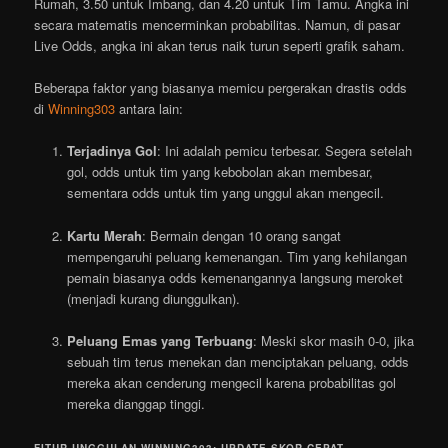
Rumah, 3.50 untuk Imbang, dan 4.20 untuk Tim Tamu. Angka ini
secara matematis mencerminkan probabilitas. Namun, di pasar
Live Odds, angka ini akan terus naik turun seperti grafik saham.
Beberapa faktor yang biasanya memicu pergerakan drastis odds
di
Winning303
antara lain:
Terjadinya Gol
: Ini adalah pemicu terbesar. Segera setelah
gol, odds untuk tim yang kebobolan akan membesar,
sementara odds untuk tim yang unggul akan mengecil.
Kartu Merah
: Bermain dengan 10 orang sangat
mempengaruhi peluang kemenangan. Tim yang kehilangan
pemain biasanya odds kemenangannya langsung meroket
(menjadi kurang diunggulkan).
Peluang Emas yang Terbuang
: Meski skor masih 0-0, jika
sebuah tim terus menekan dan menciptakan peluang, odds
mereka akan cenderung mengecil karena probabilitas gol
mereka dianggap tinggi.
FITUR UNGGULAN WINNING303: UPDATE SKOR CEPAT