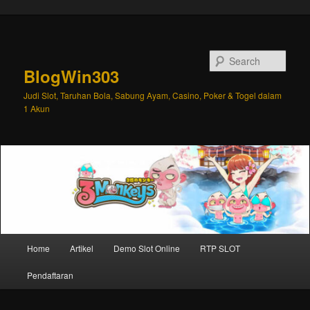
Skip to primary content
Search
BlogWin303
Judi Slot, Taruhan Bola, Sabung Ayam, Casino, Poker & Togel dalam
1 Akun
Main
Home
Artikel
Demo Slot Online
RTP SLOT
menu
Pendaftaran