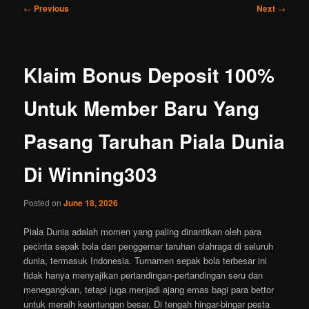
Post
←
Previous
Next
→
navigation
Klaim Bonus Deposit 100%
Untuk Member Baru Yang
Pasang Taruhan Piala Dunia
Di Winning303
Posted on
June 18, 2026
Piala Dunia adalah momen yang paling dinantikan oleh para
pecinta sepak bola dan penggemar taruhan olahraga di seluruh
dunia, termasuk Indonesia. Turnamen sepak bola terbesar ini
tidak hanya menyajikan pertandingan-pertandingan seru dan
menegangkan, tetapi juga menjadi ajang emas bagi para bettor
untuk meraih keuntungan besar. Di tengah hingar-bingar pesta