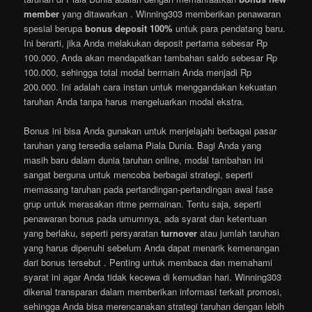
member
yang ditawarkan
. Winning303 memberikan penawaran
spesial berupa
bonus deposit 100%
untuk para pendatang baru.
Ini berarti, jika Anda melakukan deposit pertama sebesar Rp
100.000, Anda akan mendapatkan tambahan saldo sebesar Rp
100.000, sehingga total modal bermain Anda menjadi Rp
200.000. Ini adalah cara instan untuk menggandakan kekuatan
taruhan Anda tanpa harus mengeluarkan modal ekstra.
Bonus ini bisa Anda gunakan untuk menjelajahi berbagai pasar
taruhan yang tersedia selama Piala Dunia. Bagi Anda yang
masih baru dalam dunia taruhan online, modal tambahan ini
sangat berguna untuk mencoba berbagai strategi, seperti
memasang taruhan pada pertandingan-pertandingan awal fase
grup untuk merasakan ritme permainan. Tentu saja, seperti
penawaran bonus pada umumnya, ada syarat dan ketentuan
yang berlaku, seperti persyaratan
turnover
atau jumlah taruhan
yang harus dipenuhi sebelum Anda dapat menarik kemenangan
dari bonus tersebut
. Penting untuk membaca dan memahami
syarat ini agar Anda tidak kecewa di kemudian hari. Winning303
dikenal transparan dalam memberikan informasi terkait promosi,
sehingga Anda bisa merencanakan strategi taruhan dengan lebih