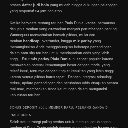
proses
daftar judi bola
yang mudah hingga dukungan pelanggan
yang responsif 24 jam non-stop
.
Ketika berbicara tentang taruhan Piala Dunia, variasi permainan
dan jenis taruhan yang ditawarkan menjadi pertimbangan penting.
Winning303 menyediakan banyak pilihan, mulai dari
taruhan
handicap
, over/under, hingga
mix parlay
yang
memungkinkan Anda menggabungkan beberapa pertandingan
dalam satu slip taruhan untuk mendapatkan odds yang lebih
tinggi
. Fitur
mix parlay Piala Dunia
ini sangat populer karena
menawarkan potensi kemenangan besar dengan modal yang
relatif kecil, tentunya dengan tingkat kesulitan yang lebih tinggi
karena semua pilihan harus tepat
. Dengan integrasi teknologi
terkini, update pertandingan dan perubahan odds disajikan secara
real-time, memberikan Anda keuntungan dalam mengambil
keputusan taruhan
.
BONUS DEPOSIT 100% MEMBER BARU: PELUANG GANDA DI
PIALA DUNIA
Salah satu strategi paling cerdas untuk memulai petualangan
taruhan di Piala Dunia adalah dengan memanfaatkan
bonus new