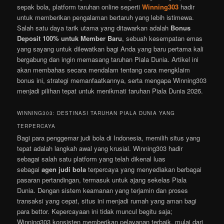
sepak bola, platform taruhan online seperti
Winning303
hadir
untuk memberikan pengalaman bertaruh yang lebih istimewa.
Salah satu daya tarik utama yang ditawarkan adalah
Bonus
Deposit 100% untuk Member Baru
, sebuah kesempatan emas
yang sayang untuk dilewatkan bagi Anda yang baru pertama kali
bergabung dan ingin memasang taruhan Piala Dunia. Artikel ini
akan membahas secara mendalam tentang cara mengklaim
bonus ini, strategi memanfaatkannya, serta mengapa Winning303
menjadi pilihan tepat untuk menikmati taruhan Piala Dunia 2026.
WINNING303: DESTINASI TARUHAN PIALA DUNIA YANG
TERPERCAYA
Bagi para penggemar judi bola di Indonesia, memilih situs yang
tepat adalah langkah awal yang krusial. Winning303 hadir
sebagai salah satu platform yang telah dikenal luas
sebagai
agen judi bola
terpercaya yang menyediakan berbagai
pasaran pertandingan, termasuk untuk ajang sekelas Piala
Dunia. Dengan sistem keamanan yang terjamin dan proses
transaksi yang cepat, situs ini menjadi rumah yang aman bagi
para bettor. Kepercayaan ini tidak muncul begitu saja;
Winning303 konsisten memberikan pelayanan terbaik, mulai dari